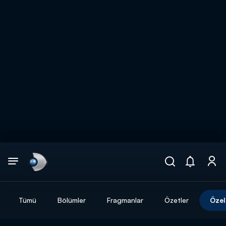
Arama
muhteşem ikili
ARAMA SONUÇLARI
Tümü
Bölümler
Fragmanlar
Özetler
Özel
DİĞER SONUÇLAR