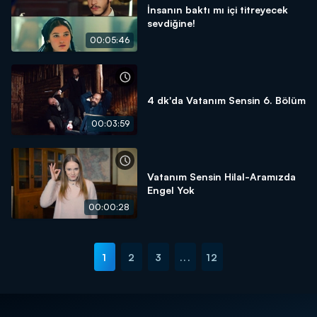
İnsanın baktı mı içi titreyecek
sevdiğine!
00:05:46
4 dk'da Vatanım Sensin 6. Bölüm
00:03:59
Vatanım Sensin Hilal-Aramızda
Engel Yok
00:00:28
1
2
3
...
12