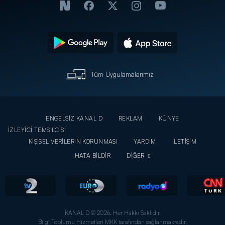
Tüm Uygulamalarımız
ENGELSİZ KANAL D
REKLAM
KÜNYE
İZLEYİCİ TEMSİLCİSİ
KİŞİSEL VERİLERİN KORUNMASI
YARDIM
İLETİŞİM
HATA BİLDİR
DİĞER
KANAL D © 2026. Her Hakkı Saklıdır.
Bilgi Toplumu Hizmetleri MKK tarafından sağlanmaktadır.