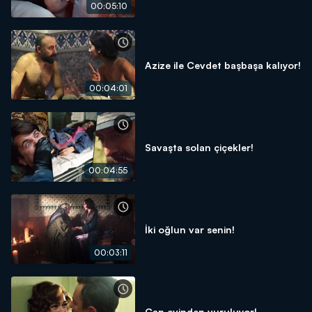
00:05:10
Azize ile Cevdet başbaşa kalıyor!
00:04:01
Savaşta solan çiçekler!
00:04:55
İki oğlun var senin!
00:03:11
Can evinden vuruluyor!