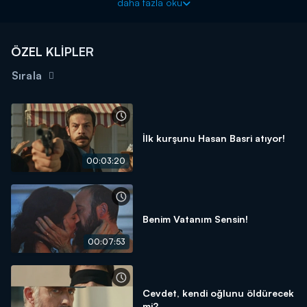
daha fazla oku
üstlenmesi kuvvacılar için de doğru bir hamle olacaktır. Hilal ile
Leon, Milli Mücadele'nin hayatlarını derinden etkilediği sırada
aşklarının gücüyle birbirlerine sıkı sıkı sarılırlar.
ÖZEL KLİPLER
Sırala
İlk kurşunu Hasan Basri atıyor!
00:03:20
Benim Vatanım Sensin!
00:07:53
Cevdet, kendi oğlunu öldürecek
mi?