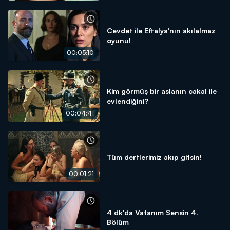
Cevdet ile Eftalya'nın akılalmaz
oyunu!
00:05:10
Kim görmüş bir aslanın çakal ile
evlendiğini?
00:04:41
Tüm dertlerimiz akıp gitsin!
00:01:21
4 dk'da Vatanım Sensin 4.
Bölüm