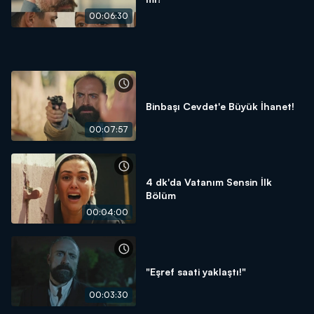
00:06:30
Binbaşı Cevdet'e Büyük İhanet!
00:07:57
4 dk'da Vatanım Sensin İlk
Bölüm
00:04:00
"Eşref saati yaklaştı!"
00:03:30