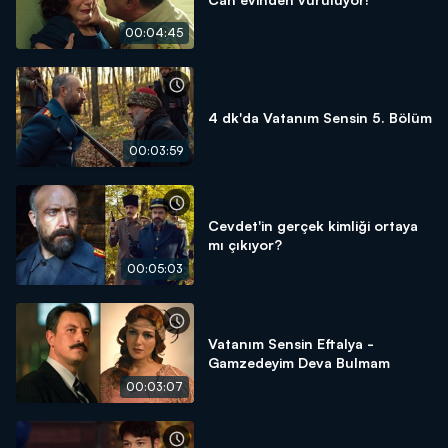
00:04:45
4 dk'da Vatanım Sensin 5. Bölüm
00:03:59
Cevdet'in gerçek kimliği ortaya
mı çıkıyor?
00:05:03
Vatanım Sensin Eftalya -
Gamzedeyim Deva Bulmam
00:03:07