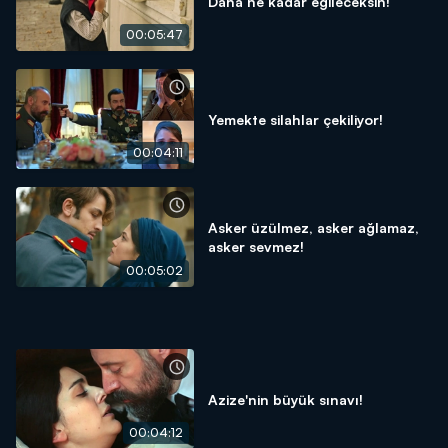
Daha ne kadar eğileceksin!
00:05:47
Yemekte silahlar çekiliyor!
00:04:11
Asker üzülmez, asker ağlamaz,
asker sevmez!
00:05:02
Azize'nin büyük sınavı!
00:04:12