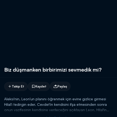
Biz düşmanken birbirimizi sevmedik mi?
Takip Et
Kaydet
Paylaş
Aleksi'nin, Leon'un planını öğrenmek için evine gizlice girmesi
Hilal'i tedirgin eder. Cevdet'in kendisini ifşa etmesinden sonra
onun vazifesinin kendisine verileceğini açıklayan Leon, Hilal'in
endişelenmesine yol açar. Lakin Leon'un, Cevdet'in vazifesini