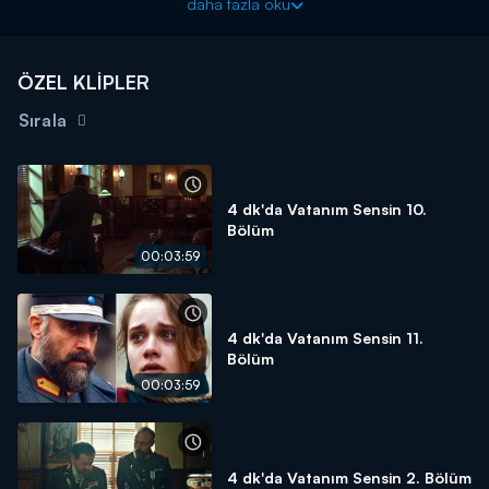
daha fazla oku
istemeyen Veronika, hastanede Leon'u ziyaret ettiği sırada
mektubu verir. Veronika, Leon'un sevineceğini düşünse de büyük
bir yanlış anlaşılma olduğunu fark etmemektedir. Kulak misafiri
ÖZEL KLİPLER
olan Yıldız ise Leon ile bir izdivaç kurabilme peşindedir.
Sırala
4 dk'da Vatanım Sensin 10.
Bölüm
00:03:59
4 dk'da Vatanım Sensin 11.
Bölüm
00:03:59
4 dk'da Vatanım Sensin 2. Bölüm