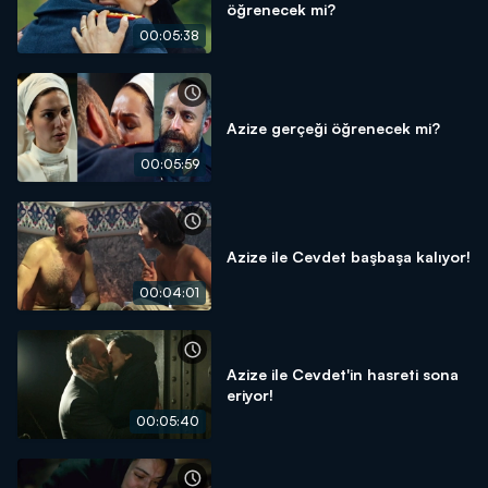
öğrenecek mi?
00:05:38
Azize gerçeği öğrenecek mi?
00:05:59
Azize ile Cevdet başbaşa kalıyor!
00:04:01
Azize ile Cevdet'in hasreti sona
eriyor!
00:05:40