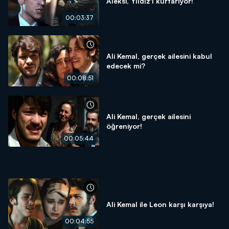
Aleksi, Yıldız'ı kurtarıyor!
00:03:37
Ali Kemal, gerçek ailesini kabul
edecek mi?
00:08:51
Ali Kemal, gerçek ailesini
öğreniyor!
00:05:44
Ali Kemal ile Leon karşı karşıya!
00:04:55