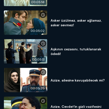
00:05:58
Asker üzülmez, asker ağlamaz,
asker sevmez!
00:05:02
Aşkının cezasını, tutuklanarak
ödedi!
00:05:51
Azize, ailesine kavuşabilecek mi?
00:05:20
Azize, Cevdet'in gizli vazifesini