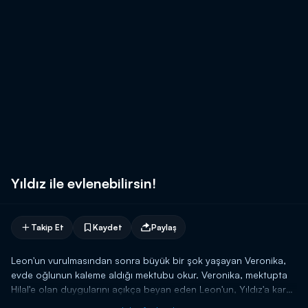
Yıldız ile evlenebilirsin!
Takip Et
Kaydet
Paylaş
Leon'un vurulmasından sonra büyük bir şok yaşayan Veronika,
evde oğlunun kaleme aldığı mektubu okur. Veronika, mektupta
Hilal'e olan duygularını açıkça beyan eden Leon'un, Yıldız'a karşı
hisleri olduğunu düşünür. Oğlunun mutluluğuna mani olmak