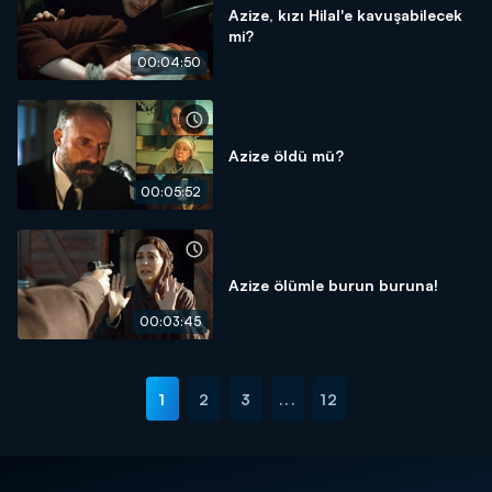
Azize, kızı Hilal'e kavuşabilecek
mi?
00:04:50
Azize öldü mü?
00:05:52
Azize ölümle burun buruna!
00:03:45
1
2
3
...
12