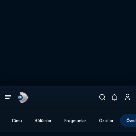
Arama
muhteşem ikili
ARAMA SONUÇLARI
Tümü
Bölümler
Fragmanlar
Özetler
Özel
DİĞER SONUÇLAR