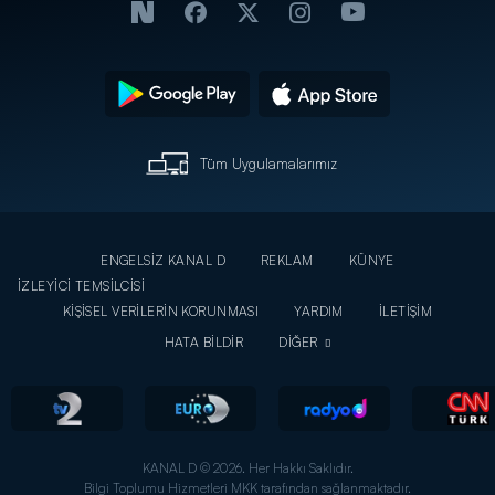
Tüm Uygulamalarımız
ENGELSİZ KANAL D
REKLAM
KÜNYE
İZLEYİCİ TEMSİLCİSİ
KİŞİSEL VERİLERİN KORUNMASI
YARDIM
İLETİŞİM
HATA BİLDİR
DİĞER
KANAL D © 2026. Her Hakkı Saklıdır.
Bilgi Toplumu Hizmetleri MKK tarafından sağlanmaktadır.