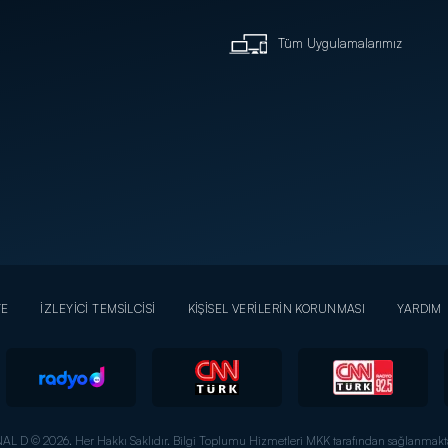
Tüm Uygulamalarımız
YE
İZLEYİCİ TEMSİLCİSİ
KİŞİSEL VERİLERİN KORUNMASI
YARDIM
AL D © 2026. Her Hakkı Saklıdır.
Bilgi Toplumu Hizmetleri MKK tarafından sağlanmakta