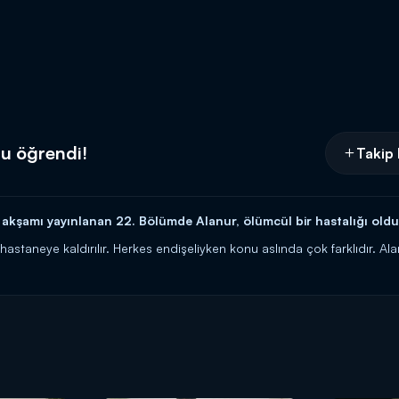
u öğrendi!
Takip 
akşamı yayınlanan 22. Bölümde Alanur, ölümcül bir hastalığı old
hastaneye kaldırılır. Herkes endişeliyken konu aslında çok farklıdır. Al
u gerçeğiyle yüzleşir. Ancak kızlarının bu olayı öğrenmesini istemez.
 pazartesi 20.00'da Kanal D'de!