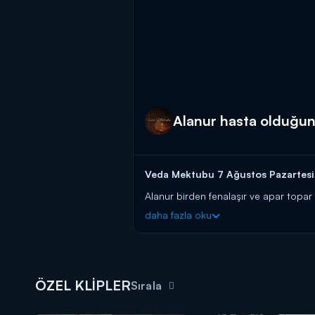
Alanur hasta olduğun
Veda Mektubu 7 Ağustos Pazartesi 
Alanur birden fenalaşır ve apar topar 
öğrenir ve tek çözümün ameliyat olduğ
daha fazla oku
Veda Mektubu yeni bölümleriyle her
ÖZEL KLİPLER
Sırala