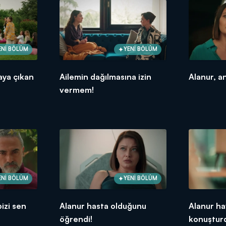
ENİ BÖLÜM
YENİ BÖLÜM
aya çıkan
Ailemin dağılmasına izin
Alanur, a
vermem!
ENİ BÖLÜM
YENİ BÖLÜM
bizi sen
Alanur hasta olduğunu
Alanur ha
öğrendi!
konuştur