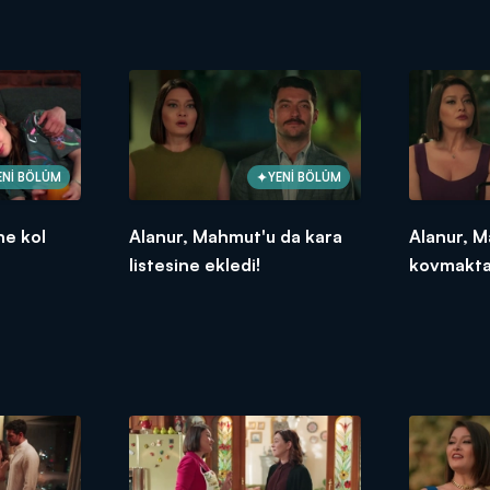
ENİ BÖLÜM
YENİ BÖLÜM
ne kol
Alanur, Mahmut'u da kara
Alanur, M
listesine ekledi!
kovmaktan