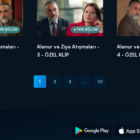
ENİ BÖLÜM
YENİ BÖLÜM
şmaları -
Alanur ve Ziya Atışmaları -
Alanur ve
3 - ÖZEL KLİP
4 - ÖZEL 
1
2
3
...
10