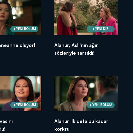
YENİ BÖLÜM
YENİ DİZİ
nneanne oluyor!
Alanur, Aslı'nın ağır
sözleriyle sarsıldı!
YENİ BÖLÜM
YENİ BÖLÜM
vasını
Alanur ilk defa bu kadar
du!
korktu!