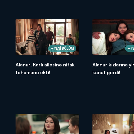
YENİ BÖLÜM
Y
Alanur, Karlı ailesine nifak
Alanur kızlarına yi
tohumunu ekti!
kanat gerdi!