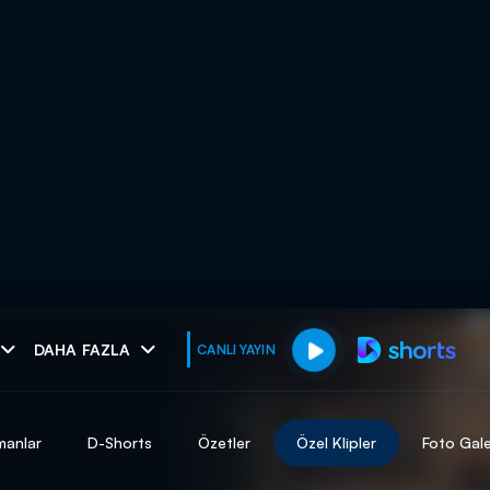
muhteşem ikili
DAHA FAZLA
CANLI YAYIN
I
manlar
D-Shorts
Özetler
Özel Klipler
Foto Gale