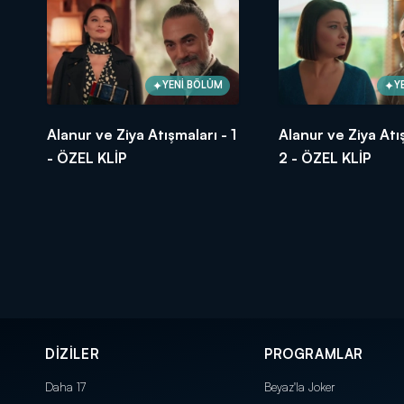
YENİ BÖLÜM
Y
Alanur ve Ziya Atışmaları - 1
Alanur ve Ziya Atı
- ÖZEL KLİP
2 - ÖZEL KLİP
DİZİLER
PROGRAMLAR
Daha 17
Beyaz'la Joker