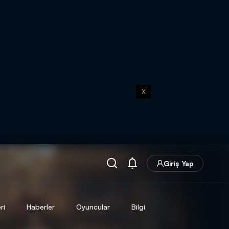
X
Giriş Yap
ri
Haberler
Oyuncular
Bilgi