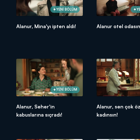
YENİ BÖLÜM
Y
Alanur, Mina'yı ipten aldı!
Alanur otel odasını
YENİ BÖLÜM
Alanur, Seher'in
Alanur, sen çok öz
kabuslarına sıçradı!
kadınsın!