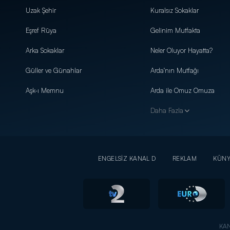
Uzak Şehir
Kuralsız Sokaklar
Eşref Rüya
Gelinim Mutfakta
Arka Sokaklar
Neler Oluyor Hayatta?
Güller ve Günahlar
Arda'nın Mutfağı
Aşk-ı Memnu
Arda ile Omuz Omuza
Daha Fazla
ENGELSİZ KANAL D
REKLAM
KÜN
KAN