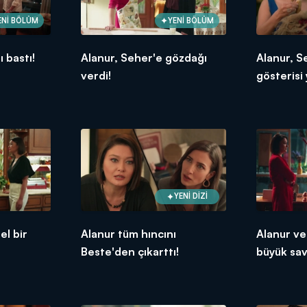
ENİ BÖLÜM
YENİ BÖLÜM
 bastı!
Alanur, Seher'e gözdağı
Alanur, S
verdi!
gösterisi 
YENİ DİZİ
el bir
Alanur tüm hıncını
Alanur ve
Beste'den çıkarttı!
büyük sav