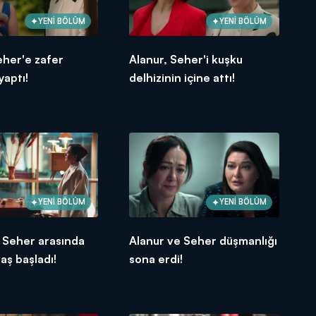
YENİ BÖLÜM
YENİ BÖLÜM
eher'e zafer
Alanur, Seher'i kuşku
yaptı!
delhizinin içine attı!
YENİ BÖLÜM
YENİ BÖLÜM
 Seher arasında
Alanur ve Seher düşmanlığı
aş başladı!
sona erdi!