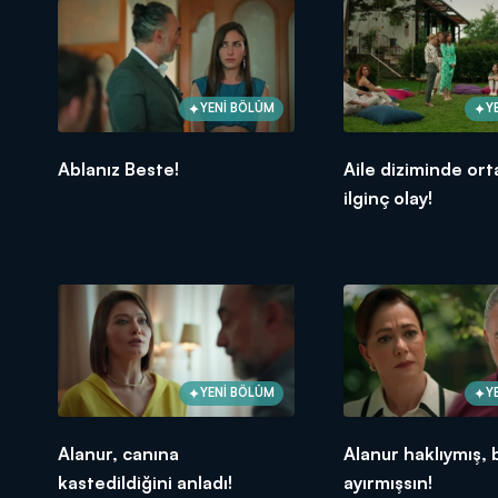
YENİ BÖLÜM
Y
Ablanız Beste!
Aile diziminde ort
ilginç olay!
YENİ BÖLÜM
Y
Alanur, canına
Alanur haklıymış, 
kastedildiğini anladı!
ayırmışsın!