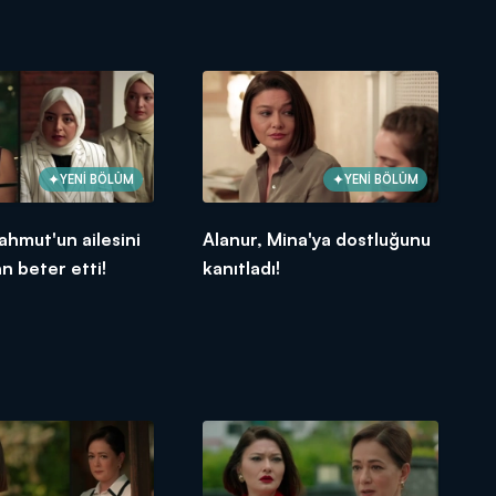
YENİ BÖLÜM
YENİ BÖLÜM
ahmut'un ailesini
Alanur, Mina'ya dostluğunu
 beter etti!
kanıtladı!