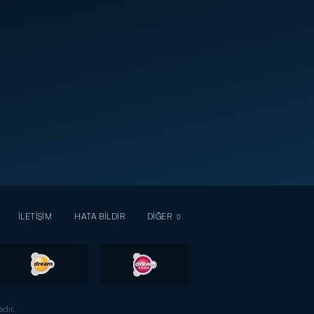
İLETİŞİM
HATA BİLDİR
DİĞER
dır.