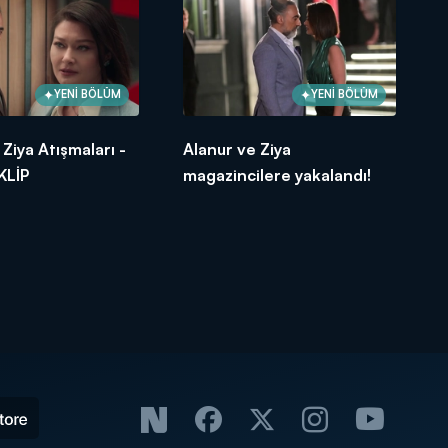
YENİ BÖLÜM
YENİ BÖLÜM
 Ziya Atışmaları -
Alanur ve Ziya
KLİP
magazincilere yakalandı!