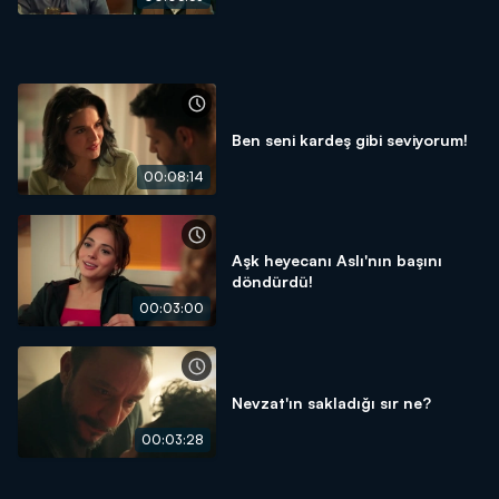
Ben seni kardeş gibi seviyorum!
00:08:14
Aşk heyecanı Aslı'nın başını
döndürdü!
00:03:00
Nevzat'ın sakladığı sır ne?
00:03:28