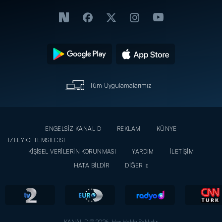
Tüm Uygulamalarımız
ENGELSİZ KANAL D
REKLAM
KÜNYE
İZLEYİCİ TEMSİLCİSİ
KİŞİSEL VERİLERİN KORUNMASI
YARDIM
İLETİŞİM
HATA BİLDİR
DİĞER
KANAL D © 2026. Her Hakkı Saklıdır.