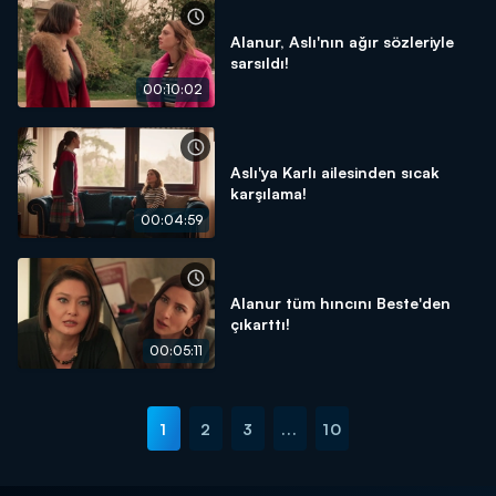
Alanur, Aslı'nın ağır sözleriyle
sarsıldı!
00:10:02
Aslı'ya Karlı ailesinden sıcak
karşılama!
00:04:59
Alanur tüm hıncını Beste'den
çıkarttı!
00:05:11
1
2
3
...
10