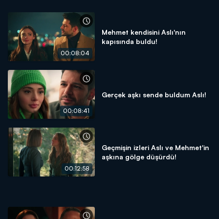
Mehmet kendisini Aslı'nın
kapısında buldu!
00:08:04
Gerçek aşkı sende buldum Aslı!
00:08:41
Geçmişin izleri Aslı ve Mehmet'in
aşkına gölge düşürdü!
00:12:58