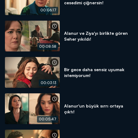
cesedimi çiğnersin!
00:06:17
Alanur ve Ziya'yı birlikte gören
Seher yıkıldı!
00:08:58
Bir gece daha sensiz uyumak
istemiyorum!
00:03:13
Alanur'un büyük sırrı ortaya
çıktı!
00:05:47