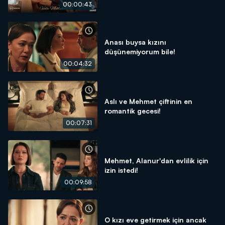
00:00:43
Anası buysa kızını
düşünemiyorum bile!
00:04:32
Aslı ve Mehmet çiftinin en
romantik gecesi!
00:07:31
Mehmet, Alanur'dan evlilik için
izin istedi!
00:09:58
O kızı eve getirmek için ancak