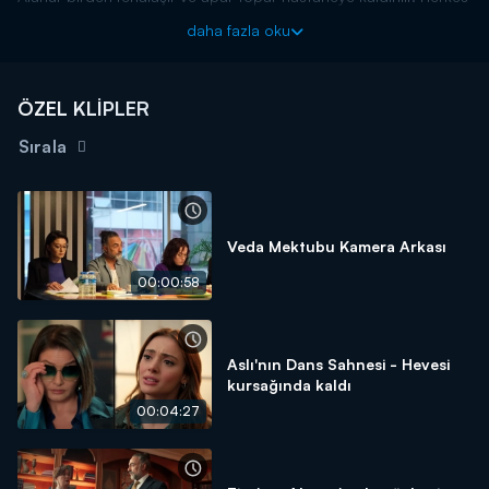
endişeliyken konu aslında çok farklıdır. Alanur, ölümcül bir
daha fazla oku
hastalığı olduğunu öğrenir ve tek çözümün ameliyat olduğu
gerçeğiyle yüzleşir. Ancak kızlarının bu olayı öğrenmesini
istemez.
ÖZEL KLİPLER
Veda Mektubu yeni bölümleriyle her pazartesi 20.00'da
Kanal D'de!
Sırala
Veda Mektubu Kamera Arkası
00:00:58
Aslı'nın Dans Sahnesi - Hevesi
kursağında kaldı
00:04:27