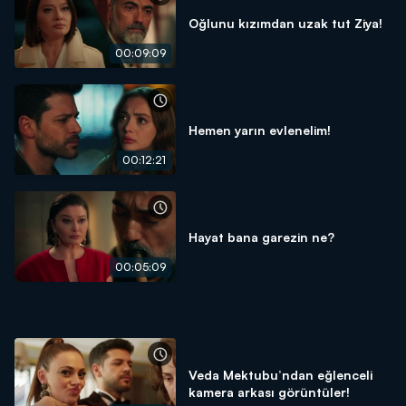
Oğlunu kızımdan uzak tut Ziya!
00:09:09
Hemen yarın evlenelim!
00:12:21
Hayat bana garezin ne?
00:05:09
Veda Mektubu’ndan eğlenceli
kamera arkası görüntüler!