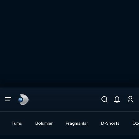
Arama
muhteşem ikili
ARAMA SONUÇLARI
Tümü
Bölümler
Fragmanlar
D-Shorts
Öze
DİĞER SONUÇLAR