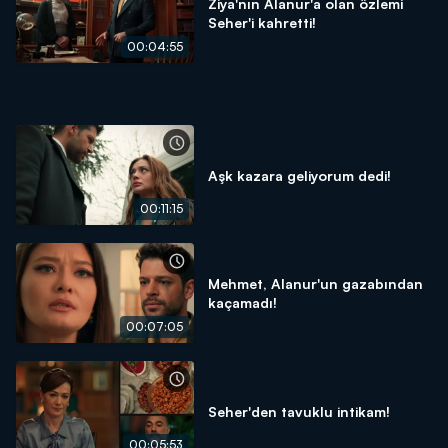
Ziya'nın Alanur'a olan özlemi
Seher'i kahretti!
00:04:55
Aşk kazara geliyorum dedi!
00:11:15
Mehmet, Alanur'un gazabından
kaçamadı!
00:07:05
Seher'den tavuklu intikam!
00:05:53