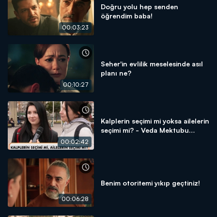
Doğru yolu hep senden
öğrendim baba!
00:03:23
Seher'in evlilik meselesinde asıl
planı ne?
00:10:27
Kalplerin seçimi mi yoksa ailelerin
seçimi mi? - Veda Mektubu
Sokak Röportajı
00:02:42
Benim otoritemi yıkıp geçtiniz!
00:06:28