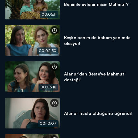
Benimle evlenir misin Mahmut?
00:05:11
Keşke benim de babam yanımda
olsaydı!
00:02:50
Alanur'dan Beste'ye Mahmut
desteği!
00:05:18
Alanur hasta olduğunu öğrendi!
00:10:07