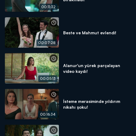
00:11:32
Beste ve Mahmut evlendi!
00:07:28
Alanur'un yürek parçalayan
video kaydı!
00:05:13
İsteme merasiminde yıldırım
nikahı şoku!
00:16:34