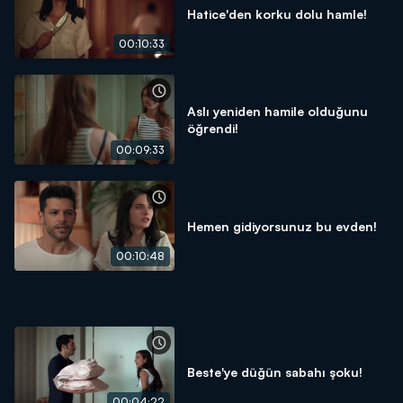
Hatice'den korku dolu hamle!
00:10:33
Aslı yeniden hamile olduğunu
öğrendi!
00:09:33
Hemen gidiyorsunuz bu evden!
00:10:48
Beste'ye düğün sabahı şoku!
00:04:22