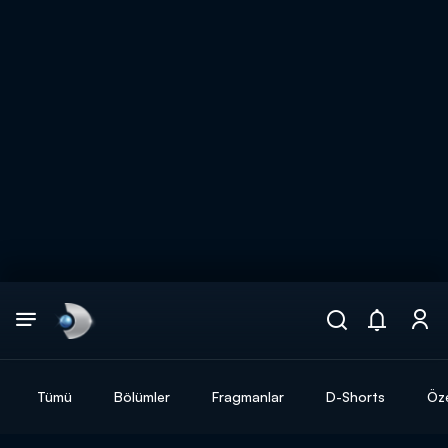
Arama
muhteşem ikili
ARAMA SONUÇLARI
Tümü
Bölümler
Fragmanlar
D-Shorts
Öze
DİĞER SONUÇLAR