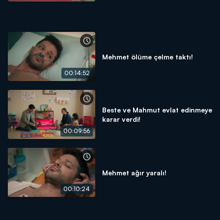
Mehmet ölüme çelme taktı!
00:14:52
Beste ve Mahmut evlat edinmeye
karar verdi!
00:09:56
Mehmet ağır yaralı!
00:10:24