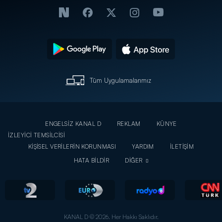
Tüm Uygulamalarımız
ENGELSİZ KANAL D
REKLAM
KÜNYE
İZLEYİCİ TEMSİLCİSİ
KİŞİSEL VERİLERİN KORUNMASI
YARDIM
İLETİŞİM
HATA BİLDİR
DİĞER
KANAL D © 2026. Her Hakkı Saklıdır.