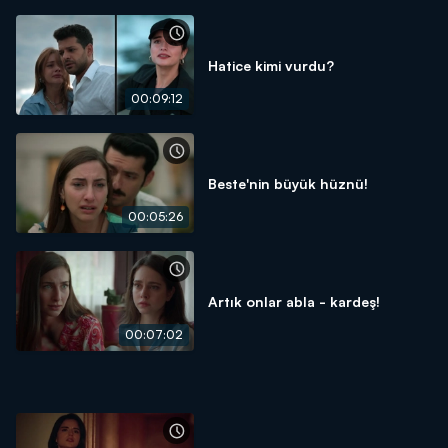
Hatice kimi vurdu?
00:09:12
Beste'nin büyük hüznü!
00:05:26
Artık onlar abla - kardeş!
00:07:02