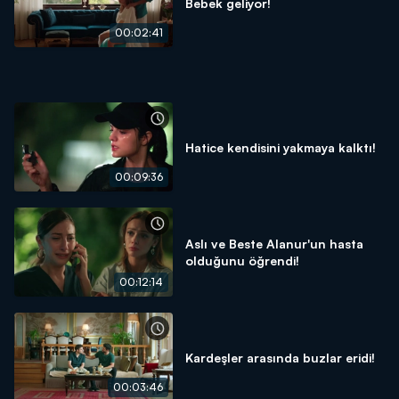
Bebek geliyor!
00:02:41
Hatice kendisini yakmaya kalktı!
00:09:36
Aslı ve Beste Alanur'un hasta
olduğunu öğrendi!
00:12:14
Kardeşler arasında buzlar eridi!
00:03:46