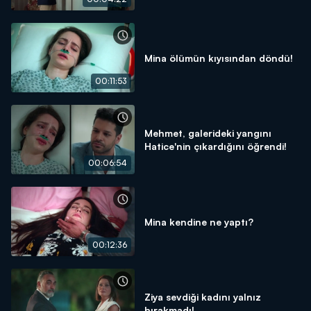
Mina ölümün kıyısından döndü!
00:11:53
Mehmet, galerideki yangını
Hatice'nin çıkardığını öğrendi!
00:06:54
Mina kendine ne yaptı?
00:12:36
Ziya sevdiği kadını yalnız
bırakmadı!