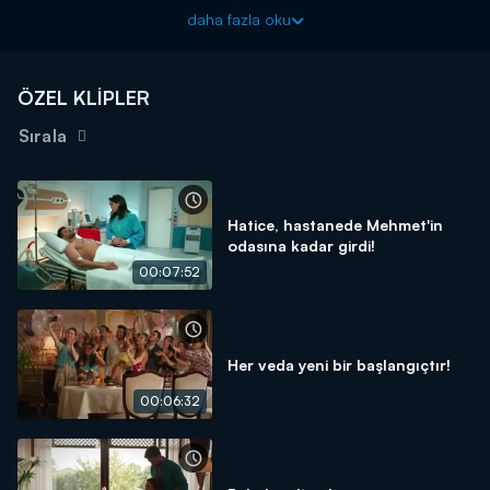
Alanur'un Mehmet konusundaki öfkesi Aslı'ya hiç mantıklı gelmez.
daha fazla oku
Bunun akabinde tesadüfen Alanur'un odasında bir mektup bulur.
Bu mektup Ziya Karlı imzasını taşımaktadır. Hem Aslı hem de
Beste annelerinin geçmişine inanamaz. Ancak Mehmet
ÖZEL KLİPLER
konusundaki sert tutumunun sebebi çoktan belli olmuştur.
Sırala
Veda Mektubu yeni bölümleriyle her pazartesi 20.00'da
Kanal D'de!
Hatice, hastanede Mehmet'in
odasına kadar girdi!
00:07:52
Her veda yeni bir başlangıçtır!
00:06:32