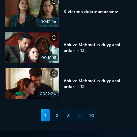
Kızlarıma dokunamazsınız!
00:12:26
Aslı ve Mehmet'in duygusal
anları - 13
00:10:15
Aslı ve Mehmet'in duygusal
anları - 12
00:12:24
1
2
3
...
10