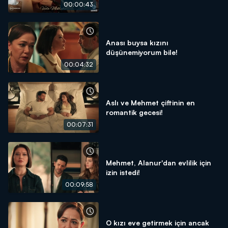
00:00:43
Anası buysa kızını
düşünemiyorum bile!
00:04:32
Aslı ve Mehmet çiftinin en
romantik gecesi!
00:07:31
Mehmet, Alanur'dan evlilik için
izin istedi!
00:09:58
O kızı eve getirmek için ancak