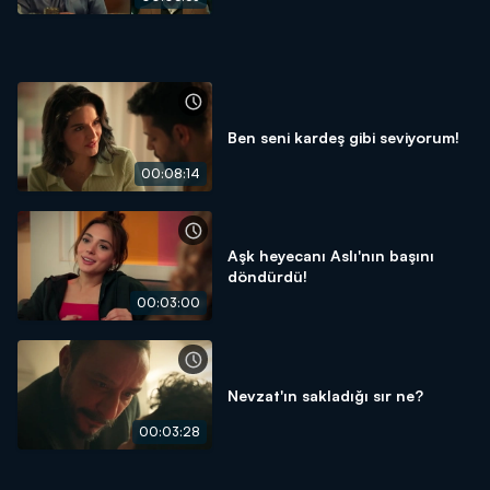
Ben seni kardeş gibi seviyorum!
00:08:14
Aşk heyecanı Aslı'nın başını
döndürdü!
00:03:00
Nevzat'ın sakladığı sır ne?
00:03:28