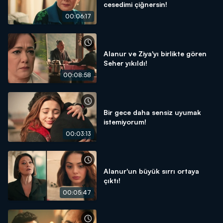
cesedimi çiğnersin!
00:06:17
Alanur ve Ziya'yı birlikte gören
Seher yıkıldı!
00:08:58
Bir gece daha sensiz uyumak
istemiyorum!
00:03:13
Alanur'un büyük sırrı ortaya
çıktı!
00:05:47