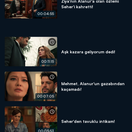
Ziya'nın Alanur'a olan özlemi
Seher'i kahretti!
00:04:55
Aşk kazara geliyorum dedi!
00:11:15
Mehmet, Alanur'un gazabından
kaçamadı!
00:07:05
Seher'den tavuklu intikam!
00:05:53