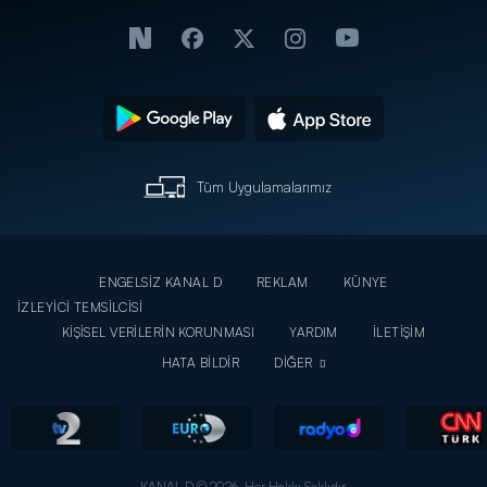
Tüm Uygulamalarımız
ENGELSİZ KANAL D
REKLAM
KÜNYE
İZLEYİCİ TEMSİLCİSİ
KİŞİSEL VERİLERİN KORUNMASI
YARDIM
İLETİŞİM
HATA BİLDİR
DİĞER
KANAL D © 2026. Her Hakkı Saklıdır.