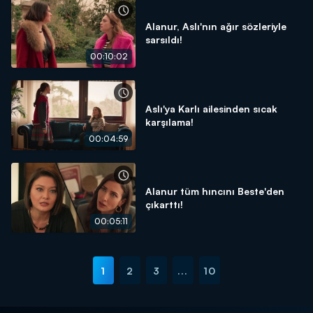
Alanur, Aslı'nın ağır sözleriyle
sarsıldı!
00:10:02
Aslı'ya Karlı ailesinden sıcak
karşılama!
00:04:59
Alanur tüm hıncını Beste'den
çıkarttı!
00:05:11
1
2
3
...
10