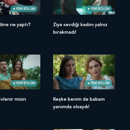
YENİ BÖLÜM
YENİ BÖLÜM
ine ne yaptı?
Ziya sevdiği kadını yalnız
bırakmadı!
YENİ BÖLÜM
YENİ BÖLÜM
vlenir misin
Keşke benim de babam
yanımda olsaydı!