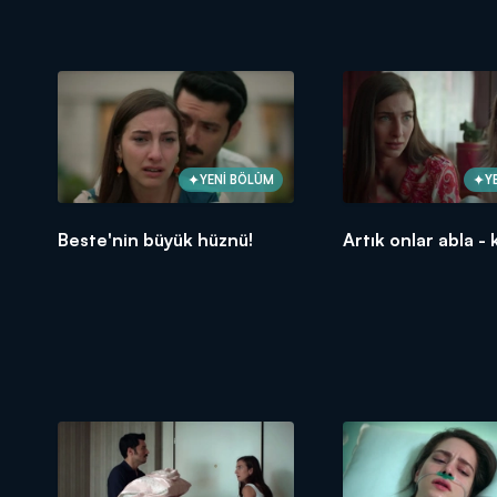
YENİ BÖLÜM
Y
Beste'nin büyük hüznü!
Artık onlar abla - 