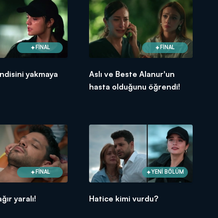
FİNAL
FİNAL
ndisini yakmaya
Aslı ve Beste Alanur'un
hasta olduğunu öğrendi!
FİNAL
YENİ BÖLÜM
ır yaralı!
Hatice kimi vurdu?