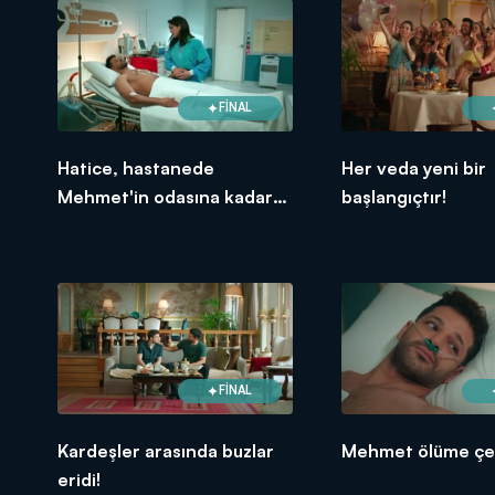
FİNAL
Hatice, hastanede
Her veda yeni bir
Mehmet'in odasına kadar
başlangıçtır!
girdi!
FİNAL
Kardeşler arasında buzlar
Mehmet ölüme çel
eridi!