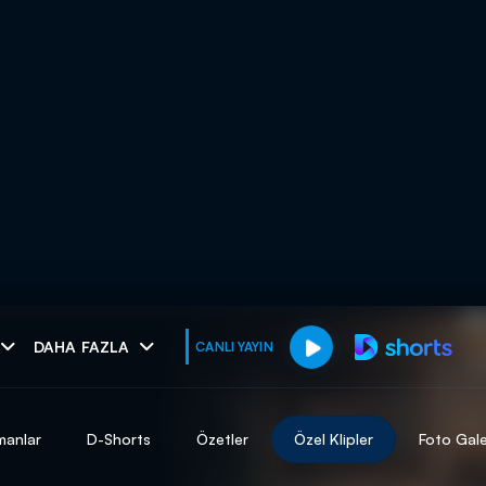
muhteşem ikili
DAHA FAZLA
CANLI YAYIN
I
manlar
D-Shorts
Özetler
Özel Klipler
Foto Gale