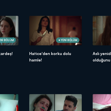
ENİ BÖLÜM
YENİ BÖLÜM
kardeş!
Hatice'den korku dolu
Aslı yeni
hamle!
olduğunu