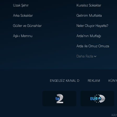
Uzak Şehir
Kuralsız Sokaklar
Arka Sokaklar
Gelinim Mutfakta
Güller ve Günahlar
Neler Oluyor Hayatta?
Aşk-ı Memnu
Arda'nın Mutfağı
Arda ile Omuz Omuza
Daha Fazla
ENGELSİZ KANAL D
REKLAM
KÜN
KAN