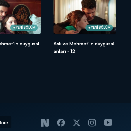
YENİ BÖLÜM
YENİ BÖLÜM
ehmet'in duygusal
Aslı ve Mehmet'in duygusal
3
anları - 12