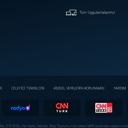
Tüm Uygulamalarımız
YE
İZLEYİCİ TEMSİLCİSİ
KİŞİSEL VERİLERİN KORUNMASI
YARDIM
AL D © 2026. Her Hakkı Saklıdır.
Bilgi Toplumu Hizmetleri MKK tarafından sağlanmakta