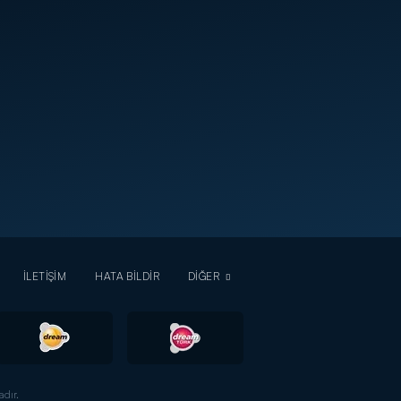
İLETİŞİM
HATA BİLDİR
DİĞER
dır.