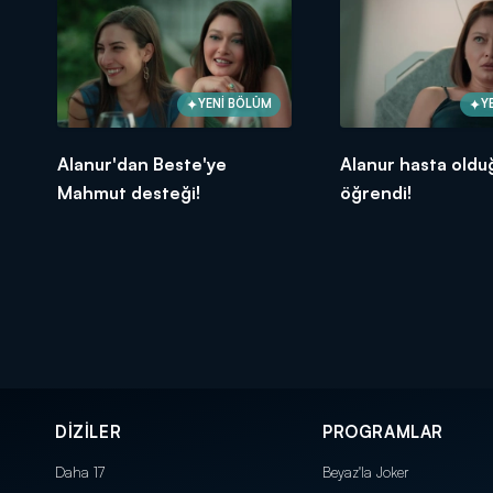
YENİ BÖLÜM
Y
Alanur'dan Beste'ye
Alanur hasta old
Mahmut desteği!
öğrendi!
DİZİLER
PROGRAMLAR
Daha 17
Beyaz'la Joker