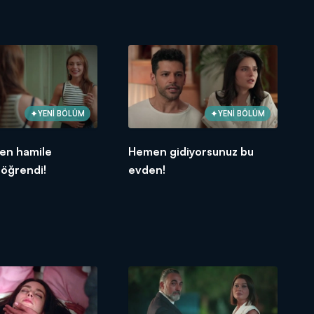
YENİ BÖLÜM
YENİ BÖLÜM
den hamile
Hemen gidiyorsunuz bu
 öğrendi!
evden!