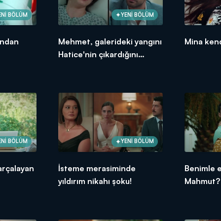
ENİ BÖLÜM
YENİ BÖLÜM
ından
Mehmet, galerideki yangını
Mina kend
Hatice'nin çıkardığını
öğrendi!
ENİ BÖLÜM
YENİ BÖLÜM
arçalayan
İsteme merasiminde
Benimle e
yıldırım nikahı şoku!
Mahmut?