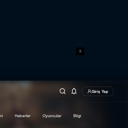
X
Giriş Yap
ri
Haberler
Oyuncular
Bilgi