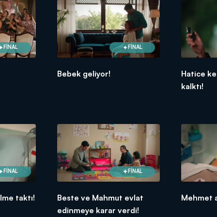
FİNAL
FİNAL
Bebek geliyor!
Hatice ke
kalktı!
FİNAL
FİNAL
me taktı!
Beste ve Mahmut evlat
Mehmet ağ
edinmeye karar verdi!