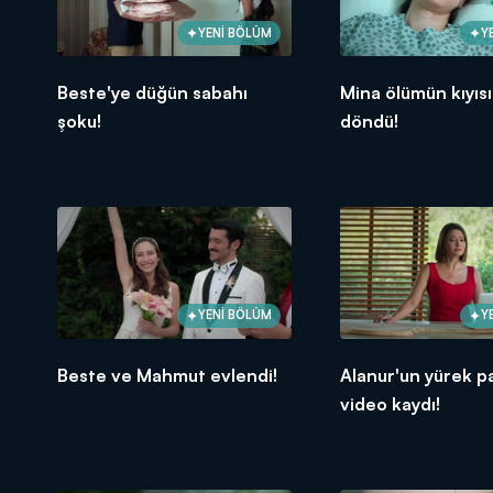
YENİ BÖLÜM
Y
Beste'ye düğün sabahı
Mina ölümün kıyıs
şoku!
döndü!
YENİ BÖLÜM
Y
Beste ve Mahmut evlendi!
Alanur'un yürek p
video kaydı!