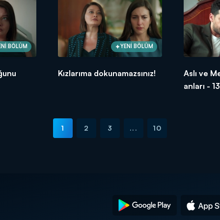
ENİ BÖLÜM
YENİ BÖLÜM
uğunu
Kızlarıma dokunamazsınız!
Aslı ve M
anları - 1
1
2
3
...
10