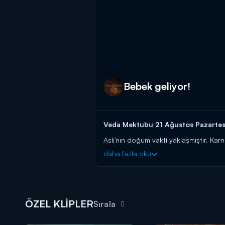
Bebek geliyor!
Veda Mektubu 21 Ağustos Pazartesi
Aslı'nın doğum vakti yaklaşmıştır. Ka
kızlarını kucaklarına alırlar.
daha fazla oku
ÖZEL KLİPLER
Sırala