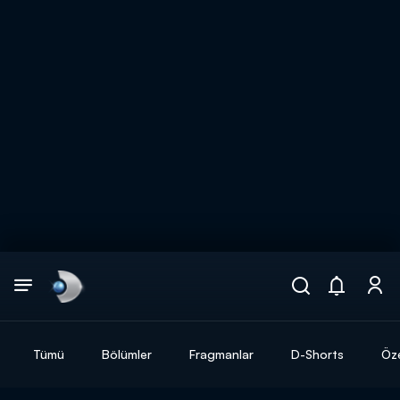
Arama
muhteşem ikili
ARAMA SONUÇLARI
Tümü
Bölümler
Fragmanlar
D-Shorts
Öze
DİĞER SONUÇLAR