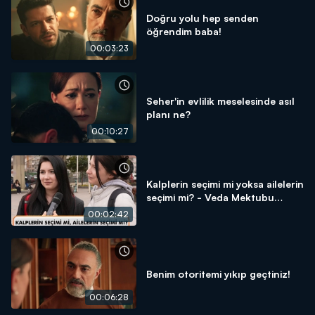
Doğru yolu hep senden
öğrendim baba!
00:03:23
Seher'in evlilik meselesinde asıl
planı ne?
00:10:27
Kalplerin seçimi mi yoksa ailelerin
seçimi mi? - Veda Mektubu
Sokak Röportajı
00:02:42
Benim otoritemi yıkıp geçtiniz!
00:06:28