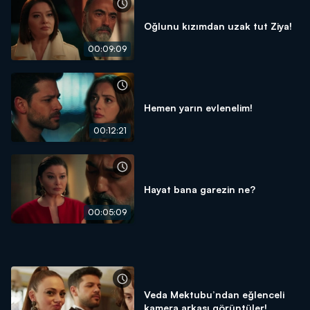
Oğlunu kızımdan uzak tut Ziya!
00:09:09
Hemen yarın evlenelim!
00:12:21
Hayat bana garezin ne?
00:05:09
Veda Mektubu’ndan eğlenceli
kamera arkası görüntüler!