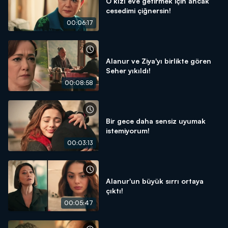
O kızı eve getirmek için ancak
cesedimi çiğnersin!
00:06:17
Alanur ve Ziya'yı birlikte gören
Seher yıkıldı!
00:08:58
Bir gece daha sensiz uyumak
istemiyorum!
00:03:13
Alanur'un büyük sırrı ortaya
çıktı!
00:05:47