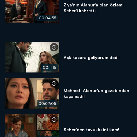
Ziya'nın Alanur'a olan özlemi
Seher'i kahretti!
00:04:55
Aşk kazara geliyorum dedi!
00:11:15
Mehmet, Alanur'un gazabından
kaçamadı!
00:07:05
Seher'den tavuklu intikam!