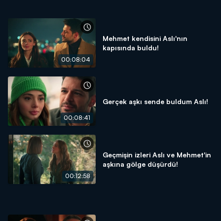
Mehmet kendisini Aslı'nın
kapısında buldu!
00:08:04
Gerçek aşkı sende buldum Aslı!
00:08:41
Geçmişin izleri Aslı ve Mehmet'in
aşkına gölge düşürdü!
00:12:58