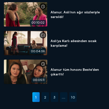
Alanur, Aslı'nın ağır sözleriyle
sarsıldı!
00:10:02
Aslı'ya Karlı ailesinden sıcak
karşılama!
00:04:59
Alanur tüm hıncını Beste'den
çıkarttı!
00:05:11
1
2
3
...
10