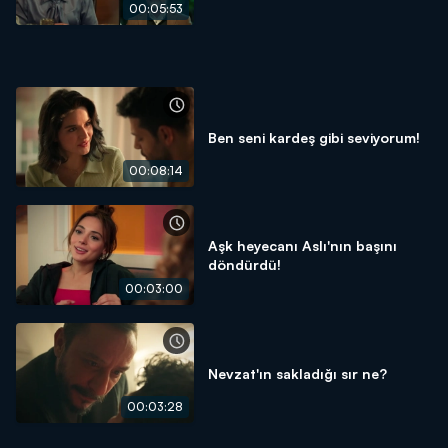
00:05:53
Ben seni kardeş gibi seviyorum!
00:08:14
Aşk heyecanı Aslı'nın başını
döndürdü!
00:03:00
Nevzat'ın sakladığı sır ne?
00:03:28