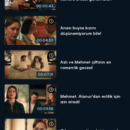
00:00:43
Anası buysa kızını
düşünemiyorum bile!
00:04:32
Aslı ve Mehmet çiftinin en
romantik gecesi!
00:07:31
Mehmet, Alanur'dan evlilik için
izin istedi!
00:09:58