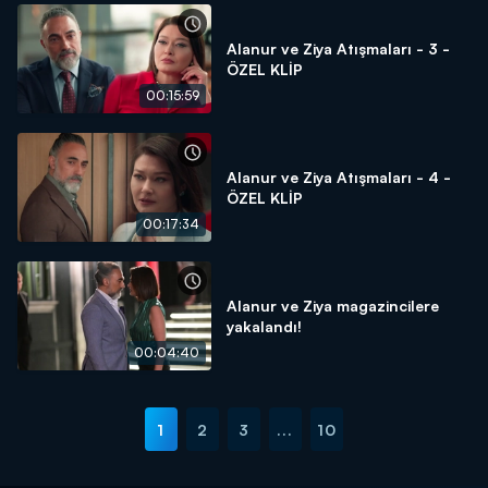
Alanur ve Ziya Atışmaları - 3 -
ÖZEL KLİP
00:15:59
Alanur ve Ziya Atışmaları - 4 -
ÖZEL KLİP
00:17:34
Alanur ve Ziya magazincilere
yakalandı!
00:04:40
1
2
3
...
10