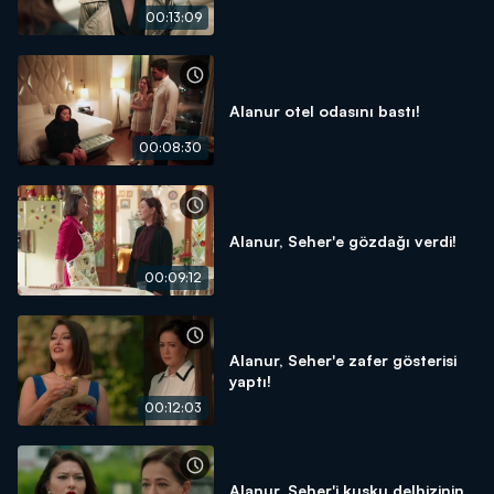
00:13:09
Alanur otel odasını bastı!
00:08:30
Alanur, Seher'e gözdağı verdi!
00:09:12
Alanur, Seher'e zafer gösterisi
yaptı!
00:12:03
Alanur, Seher'i kuşku delhizinin