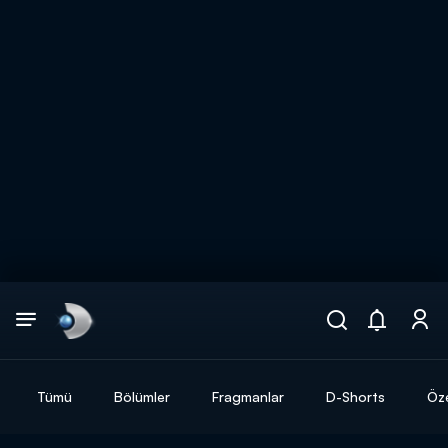
Arama
muhteşem ikili
ARAMA SONUÇLARI
Tümü
Bölümler
Fragmanlar
D-Shorts
Öze
DİĞER SONUÇLAR