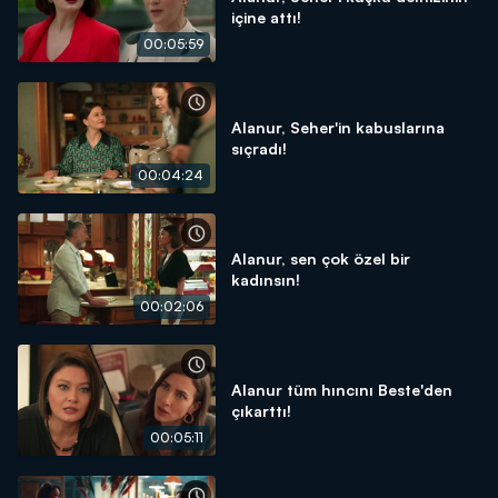
içine attı!
00:05:59
Alanur, Seher'in kabuslarına
sıçradı!
00:04:24
Alanur, sen çok özel bir
kadınsın!
00:02:06
Alanur tüm hıncını Beste'den
çıkarttı!
00:05:11