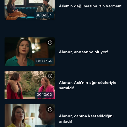
Ailemin dağılmasına izin vermem!
00:04:54
Alanur, anneanne oluyor!
00:07:36
Alanur, Aslı'nın ağır sözleriyle
sarsıldı!
00:10:02
Alanur, canına kastedildiğini
anladı!