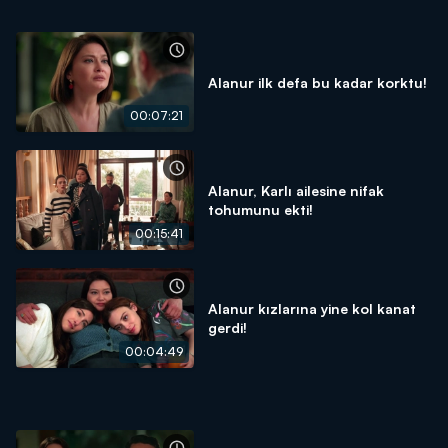
Alanur ilk defa bu kadar korktu!
00:07:21
Alanur, Karlı ailesine nifak
tohumunu ekti!
00:15:41
Alanur kızlarına yine kol kanat
gerdi!
00:04:49