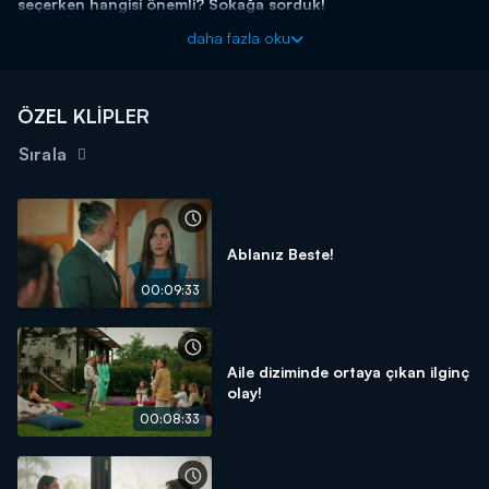
seçerken hangisi önemli? Sokağa sorduk!
daha fazla oku
ÖZEL KLİPLER
Sırala
Ablanız Beste!
00:09:33
Aile diziminde ortaya çıkan ilginç
olay!
00:08:33