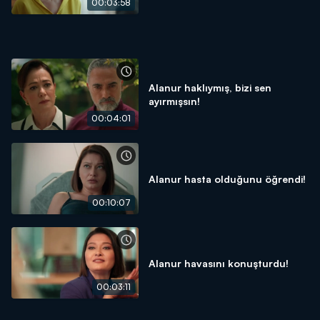
00:03:58
Alanur haklıymış, bizi sen
ayırmışsın!
00:04:01
Alanur hasta olduğunu öğrendi!
00:10:07
Alanur havasını konuşturdu!
00:03:11