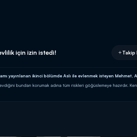
lik için izin istedi!
Takip 
mı yayınlanan ikinci bölümde Aslı ile evlenmek isteyen Mehmet, Al
Sevdiğini bundan korumak adına tüm riskleri göğüslemeye hazırdır. Ke
ıkar ve evlenmek için izin ister. Alanur'un cevabı ise zaten en baştan be
 pazartesi 20.00'da Kanal D'de!