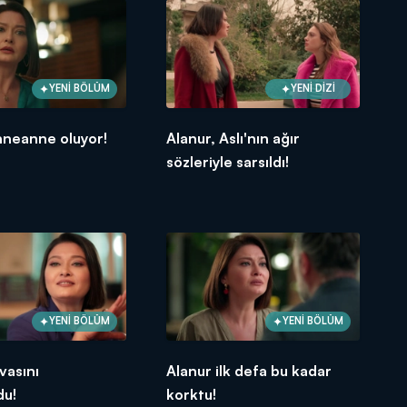
YENİ BÖLÜM
YENİ DİZİ
nneanne oluyor!
Alanur, Aslı'nın ağır
sözleriyle sarsıldı!
YENİ BÖLÜM
YENİ BÖLÜM
vasını
Alanur ilk defa bu kadar
du!
korktu!