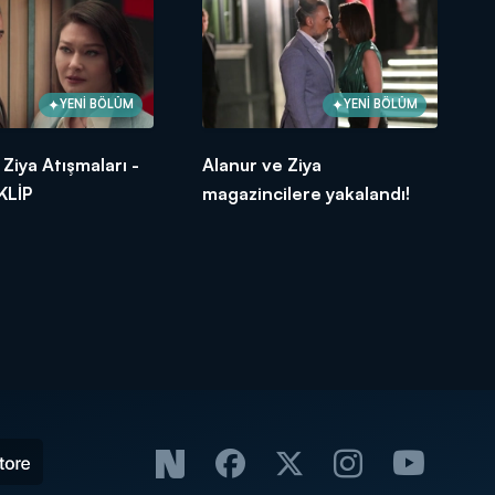
YENİ BÖLÜM
YENİ BÖLÜM
 Ziya Atışmaları -
Alanur ve Ziya
KLİP
magazincilere yakalandı!