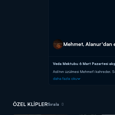
Mehmet, Alanur'dan evli
Veda Mektubu 6 Mart Pazartesi akşa
Aslı'nın üzülmesi Mehmet'i kahreder. 
olduğunu bilse de Alanur'un karşısına ç
daha fazla oku
vermez.
Veda Mektubu yeni bölümleriyle her
ÖZEL KLİPLER
Sırala