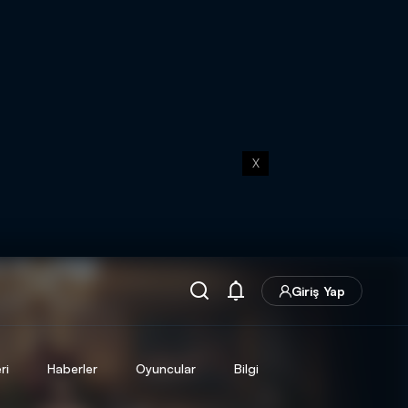
X
Giriş Yap
ri
Haberler
Oyuncular
Bilgi