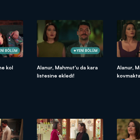
ENİ BÖLÜM
YENİ BÖLÜM
ne kol
Alanur, Mahmut'u da kara
Alanur, M
listesine ekledi!
kovmaktan