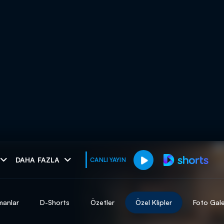
muhteşem ikili
DAHA FAZLA
CANLI YAYIN
I
manlar
D-Shorts
Özetler
Özel Klipler
Foto Gale