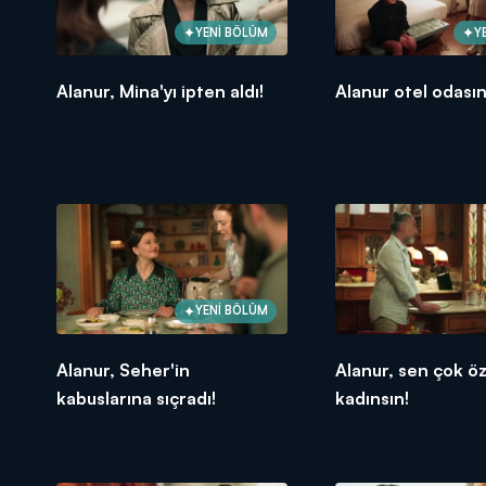
YENİ BÖLÜM
Y
Alanur, Mina'yı ipten aldı!
Alanur otel odasını
YENİ BÖLÜM
Alanur, Seher'in
Alanur, sen çok öz
kabuslarına sıçradı!
kadınsın!