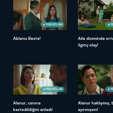
YENİ BÖLÜM
Y
Ablanız Beste!
Aile diziminde ort
ilginç olay!
YENİ BÖLÜM
Y
Alanur, canına
Alanur haklıymış, 
kastedildiğini anladı!
ayırmışsın!