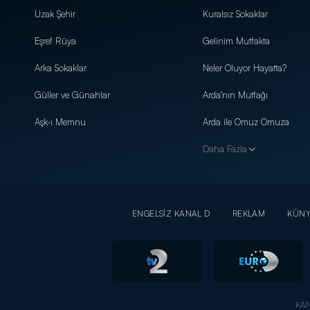
Uzak Şehir
Kuralsız Sokaklar
Eşref Rüya
Gelinim Mutfakta
Arka Sokaklar
Neler Oluyor Hayatta?
Güller ve Günahlar
Arda'nın Mutfağı
Aşk-ı Memnu
Arda ile Omuz Omuza
Daha Fazla
ENGELSİZ KANAL D
REKLAM
KÜN
KAN