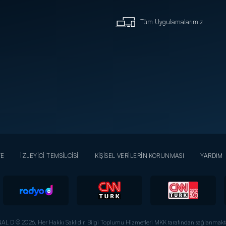
Tüm Uygulamalarımız
YE
İZLEYİCİ TEMSİLCİSİ
KİŞİSEL VERİLERİN KORUNMASI
YARDIM
AL D © 2026. Her Hakkı Saklıdır.
Bilgi Toplumu Hizmetleri MKK tarafından sağlanmakta