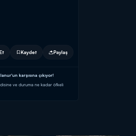
Et
Kaydet
Paylaş
anur'un karşısına çıkıyor!
ndisine ve duruma ne kadar öfkeli
llidir ve bu evliliğe asla izin