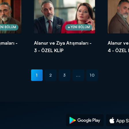
ENİ BÖLÜM
YENİ BÖLÜM
şmaları -
Alanur ve Ziya Atışmaları -
Alanur ve
3 - ÖZEL KLİP
4 - ÖZEL 
1
2
3
...
10