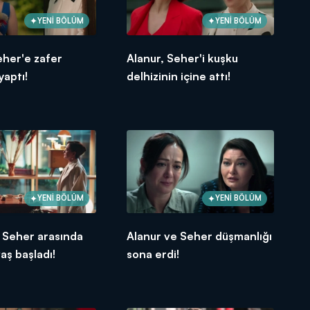
YENİ BÖLÜM
YENİ BÖLÜM
eher'e zafer
Alanur, Seher'i kuşku
yaptı!
delhizinin içine attı!
YENİ BÖLÜM
YENİ BÖLÜM
 Seher arasında
Alanur ve Seher düşmanlığı
aş başladı!
sona erdi!