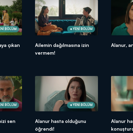
ENİ BÖLÜM
YENİ BÖLÜM
aya çıkan
Ailemin dağılmasına izin
Alanur, a
vermem!
ENİ BÖLÜM
YENİ BÖLÜM
bizi sen
Alanur hasta olduğunu
Alanur ha
öğrendi!
konuştur