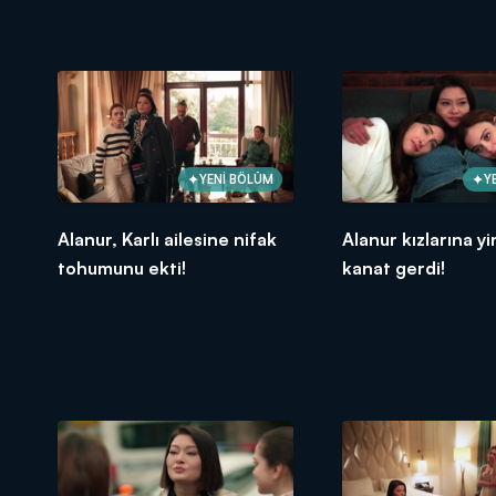
YENİ BÖLÜM
Y
Alanur, Karlı ailesine nifak
Alanur kızlarına yi
tohumunu ekti!
kanat gerdi!