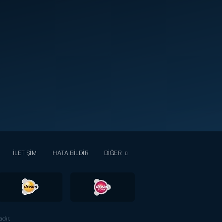
İLETİŞİM
HATA BİLDİR
DİĞER
dır.