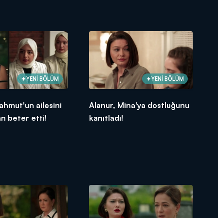
YENİ BÖLÜM
YENİ BÖLÜM
ahmut'un ailesini
Alanur, Mina'ya dostluğunu
 beter etti!
kanıtladı!