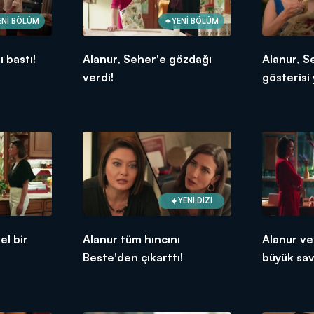
ENİ BÖLÜM
YENİ BÖLÜM
 bastı!
Alanur, Seher'e gözdağı
Alanur, S
verdi!
gösterisi 
YENİ DİZİ
el bir
Alanur tüm hıncını
Alanur ve
Beste'den çıkarttı!
büyük sav