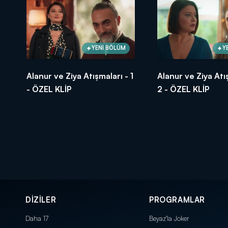
YENİ BÖLÜM
Y
Alanur ve Ziya Atışmaları - 1
Alanur ve Ziya Atı
- ÖZEL KLİP
2 - ÖZEL KLİP
DİZİLER
PROGRAMLAR
Daha 17
Beyaz'la Joker