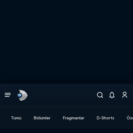
Arama
muhteşem ikili
ARAMA SONUÇLARI
Tümü
Bölümler
Fragmanlar
D-Shorts
Öze
DİĞER SONUÇLAR