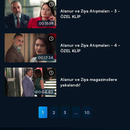
Alanur ve Ziya Atışmaları - 3 -
ÖZEL KLİP
00:15:59
Alanur ve Ziya Atışmaları - 4 -
ÖZEL KLİP
00:17:34
Alanur ve Ziya magazincilere
yakalandı!
00:04:40
1
2
3
...
10