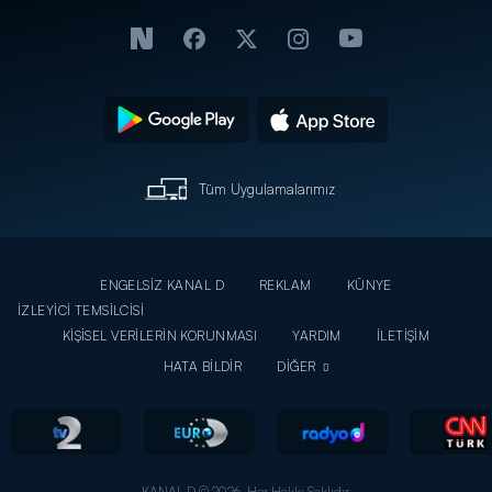
Tüm Uygulamalarımız
ENGELSİZ KANAL D
REKLAM
KÜNYE
İZLEYİCİ TEMSİLCİSİ
KİŞİSEL VERİLERİN KORUNMASI
YARDIM
İLETİŞİM
HATA BİLDİR
DİĞER
KANAL D © 2026. Her Hakkı Saklıdır.