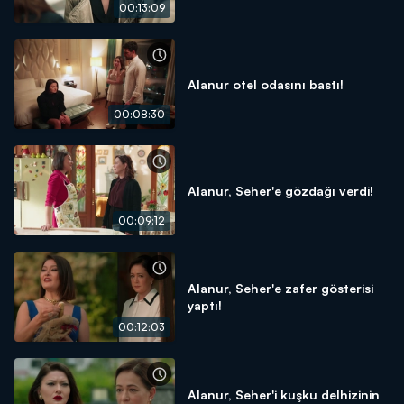
00:13:09
Alanur otel odasını bastı!
00:08:30
Alanur, Seher'e gözdağı verdi!
00:09:12
Alanur, Seher'e zafer gösterisi
yaptı!
00:12:03
Alanur, Seher'i kuşku delhizinin