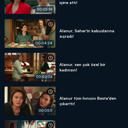
içine attı!
00:05:59
Alanur, Seher'in kabuslarına
sıçradı!
00:04:24
Alanur, sen çok özel bir
kadınsın!
00:02:06
Alanur tüm hıncını Beste'den
çıkarttı!
00:05:11