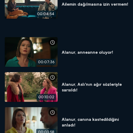
Ailemin dağılmasına izin vermem!
00:04:54
Alanur, anneanne oluyor!
00:07:36
Alanur, Aslı'nın ağır sözleriyle
sarsıldı!
00:10:02
Alanur, canına kastedildiğini
anladı!
00:03:58