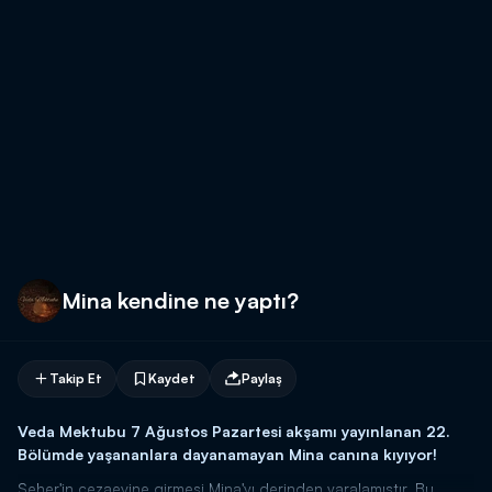
Mina kendine ne yaptı?
Takip Et
Kaydet
Paylaş
Veda Mektubu 7 Ağustos Pazartesi akşamı yayınlanan 22.
Bölümde yaşananlara dayanamayan Mina canına kıyıyor!
Seher'in cezaevine girmesi Mina'yı derinden yaralamıştır. Bu