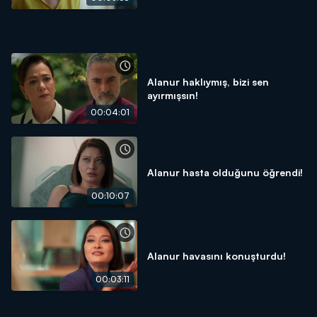
Alanur haklıymış, bizi sen
ayırmışsın!
00:04:01
Alanur hasta olduğunu öğrendi!
00:10:07
Alanur havasını konuşturdu!
00:03:11