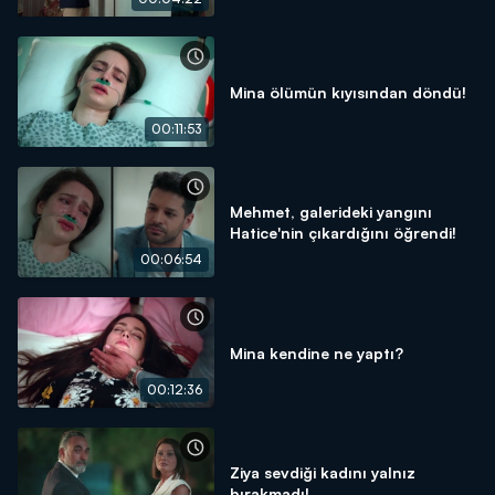
Mina ölümün kıyısından döndü!
00:11:53
Mehmet, galerideki yangını
Hatice'nin çıkardığını öğrendi!
00:06:54
Mina kendine ne yaptı?
00:12:36
Ziya sevdiği kadını yalnız
bırakmadı!