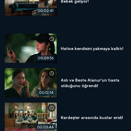
Bebek geliyor!
00:02:41
Hatice kendisini yakmaya kalktı!
00:09:36
Aslı ve Beste Alanur'un hasta
olduğunu öğrendi!
00:12:14
Kardeşler arasında buzlar eridi!
00:03:46