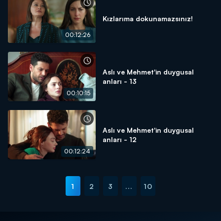
Kızlarıma dokunamazsınız!
00:12:26
Aslı ve Mehmet'in duygusal
anları - 13
00:10:15
Aslı ve Mehmet'in duygusal
anları - 12
00:12:24
1
2
3
...
10