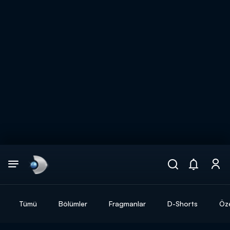
Arama
muhteşem ikili
ARAMA SONUÇLARI
Tümü
Bölümler
Fragmanlar
D-Shorts
Öze
DİĞER SONUÇLAR