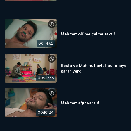
Mehmet ölüme çelme taktı!
00:14:52
Beste ve Mahmut evlat edinmeye
karar verdi!
00:09:56
Mehmet ağır yaralı!
00:10:24