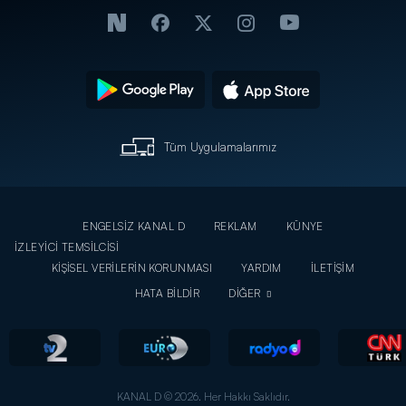
Tüm Uygulamalarımız
ENGELSİZ KANAL D
REKLAM
KÜNYE
İZLEYİCİ TEMSİLCİSİ
KİŞİSEL VERİLERİN KORUNMASI
YARDIM
İLETİŞİM
HATA BİLDİR
DİĞER
KANAL D © 2026. Her Hakkı Saklıdır.