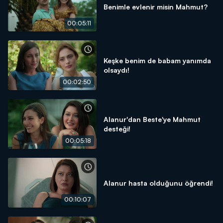
Benimle evlenir misin Mahmut?
00:05:11
Keşke benim de babam yanımda
olsaydı!
00:02:50
Alanur'dan Beste'ye Mahmut
desteği!
00:05:18
Alanur hasta olduğunu öğrendi!
00:10:07