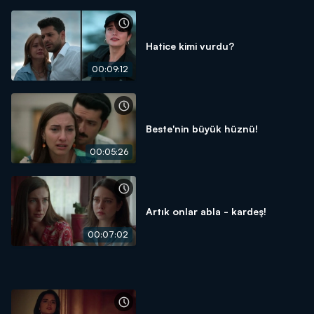
Hatice kimi vurdu?
00:09:12
Beste'nin büyük hüznü!
00:05:26
Artık onlar abla - kardeş!
00:07:02