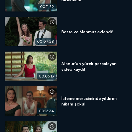
00:11:32
Beste ve Mahmut evlendi!
00:07:28
Alanur'un yürek parçalayan
video kaydı!
00:05:13
İsteme merasiminde yıldırım
nikahı şoku!
00:16:34