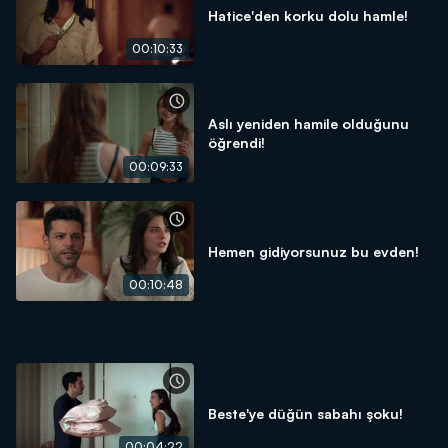
Hatice'den korku dolu hamle!
00:10:33
Aslı yeniden hamile olduğunu
öğrendi!
00:09:33
Hemen gidiyorsunuz bu evden!
00:10:48
Beste'ye düğün sabahı şoku!
00:04:22