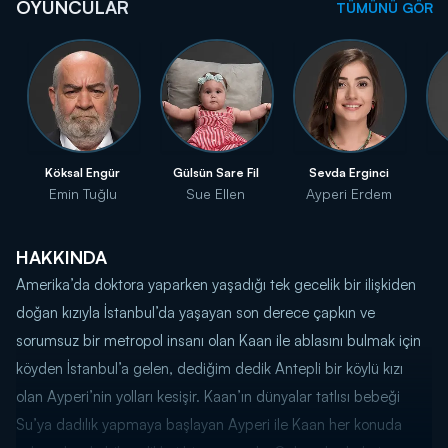
OYUNCULAR
TÜMÜNÜ GÖR
Köksal Engür
Gülsün Sare Fil
Sevda Erginci
Emin Tuğlu
Sue Ellen
Ayperi Erdem
HAKKINDA
Amerika’da doktora yaparken yaşadığı tek gecelik bir ilişkiden
doğan kızıyla İstanbul’da yaşayan son derece çapkın ve
sorumsuz bir metropol insanı olan Kaan ile ablasını bulmak için
köyden İstanbul’a gelen, dediğim dedik Antepli bir köylü kızı
olan Ayperi’nin yolları kesişir. Kaan’ın dünyalar tatlısı bebeği
Su’ya dadılık yapmaya başlayan Ayperi ile Kaan her konuda