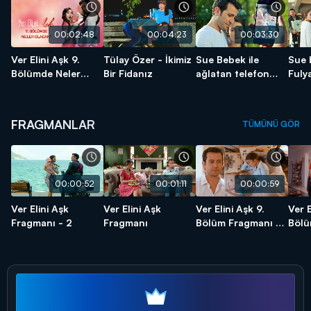
00:02:48
00:04:23
00:03:30
Ver Elini Aşk 9.
Tülay Özer - İkimiz
Sue Bebek ile
Sue 
Bölümde Neler
Bir Fidanız
ağlatan telefon
Fuly
Olacak?
görüşmesi!
bozu
FRAGMANLAR
TÜMÜNÜ GÖR
00:00:52
00:01:11
00:00:59
Ver Elini Aşk
Ver Elini Aşk
Ver Elini Aşk 9.
Ver E
Fragmanı - 2
Fragmanı
Bölüm Fragmanı -
Bölü
2