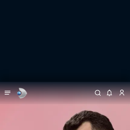
Arama
muhteşem ikili
ARAMA SONUÇLARI
DİĞER SONUÇLAR