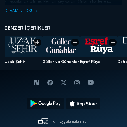
zıtlaşsalar da bilmedikleri bir şey vardır. Onların kaderleri
bundan yıllar önce Kıbrıs Savaşı sırasında birlikte yazılmıştır.
DEVAMINI OKU
BENZER İÇERİKLER
Uzak Şehir
Güller ve Günahlar
Eşref Rüya
Daha
Tüm Uygulamalarımız