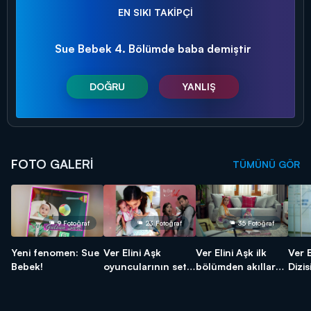
EN SIKI TAKİPÇİ
Sue Bebek 4. Bölümde baba demiştir
DOĞRU
YANLIŞ
FOTO GALERİ
TÜMÜNÜ GÖR
9 Fotoğraf
23 Fotoğraf
35 Fotoğraf
Yeni fenomen: Sue
Ver Elini Aşk
Ver Elini Aşk ilk
Ver E
Bebek!
oyuncularının set
bölümden akıllarda
Dizis
halleri!
kalan kareler!
Kare