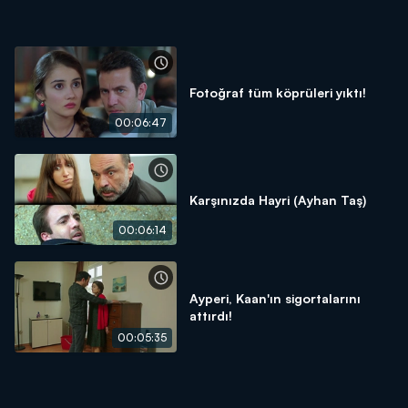
Fotoğraf tüm köprüleri yıktı!
00:06:47
Karşınızda Hayri (Ayhan Taş)
00:06:14
Ayperi, Kaan'ın sigortalarını
attırdı!
00:05:35