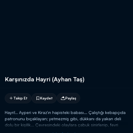
Karşınızda Hayri (Ayhan Taş)
Takip Et
Kaydet
Paylaş
Hayri!.. Ayperi ve Kiraz'ın hapisteki babası... Çalıştığı kebapçıda
patronunu bıçaklayan; yetmezmiş gibi, dükkanı da yakan deli
dolu bir kişilik... Çevresindeki olaylara çabuk sinirlenip, fevri
davranır...