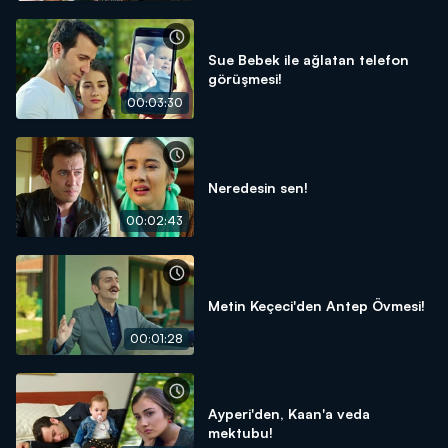
Sue Bebek ile ağlatan telefon
görüşmesi!
00:03:30
Neredesin sen!
00:02:43
Metin Keçeci'den Antep Övmesi!
00:01:28
Ayperi'den, Kaan'a veda
mektubu!