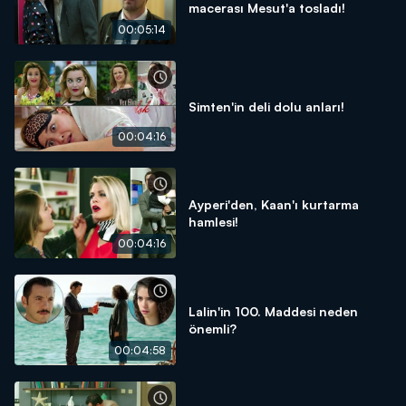
macerası Mesut'a tosladı!
00:05:14
Simten'in deli dolu anları!
00:04:16
Ayperi'den, Kaan'ı kurtarma
hamlesi!
00:04:16
Lalin'in 100. Maddesi neden
önemli?
00:04:58