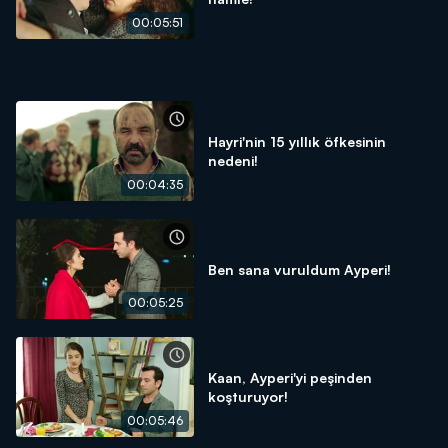
00:05:51
Hayri'nin 15 yıllık öfkesinin
nedeni!
00:04:35
Ben sana vuruldum Ayperi!
00:05:25
Kaan, Ayperi'yi peşinden
koşturuyor!
00:05:46