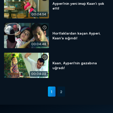
Ayperi'nin yeni imajı Kaan'ı şok
etti!
00:04:54
Hortlaklardan kaçan Ayperi,
Kaan'a sığındı!
00:04:48
Kaan, Ayperi'nin gazabına
uğradı!
00:04:02
1
2