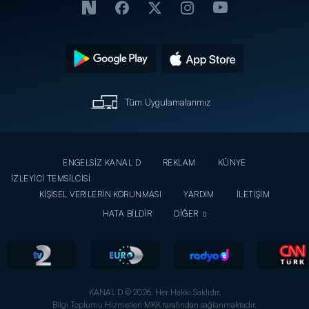
Tüm Uygulamalarımız
ENGELSİZ KANAL D
REKLAM
KÜNYE
İZLEYİCİ TEMSİLCİSİ
KİŞİSEL VERİLERİN KORUNMASI
YARDIM
İLETİŞİM
HATA BİLDİR
DİĞER
KANAL D © 2026. Her Hakkı Saklıdır.
Bilgi Toplumu Hizmetleri MKK tarafından sağlanmaktadır.