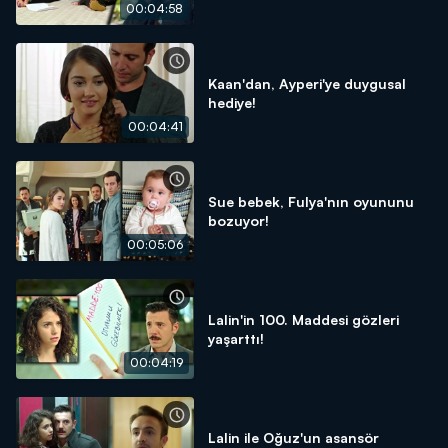
00:04:58
Kaan'dan, Ayperi'ye duygusal
hediye!
00:04:41
Sue bebek, Fulya'nın oyununu
bozuyor!
00:05:06
Lalin'in 100. Maddesi gözleri
yaşarttı!
00:04:19
Lalin ile Oğuz'un asansör