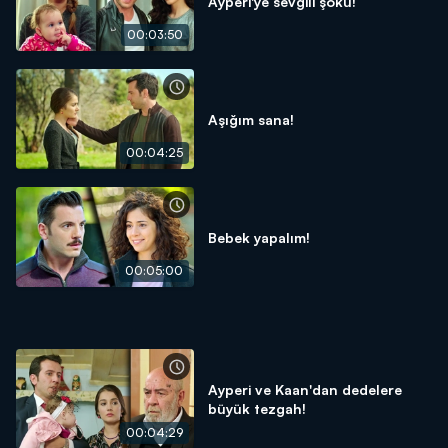
Ayperi'ye sevgili şoku!
00:03:50
Aşığım sana!
00:04:25
Bebek yapalım!
00:05:00
Ayperi ve Kaan'dan dedelere
büyük tezgah!
00:04:29