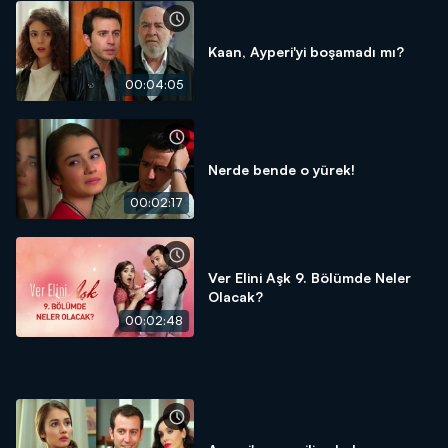
Kaan, Ayperi'yi boşamadı mı?
00:04:05
Nerde bende o yürek!
00:02:17
Ver Elini Aşk 9. Bölümde Neler
Olacak?
00:02:48