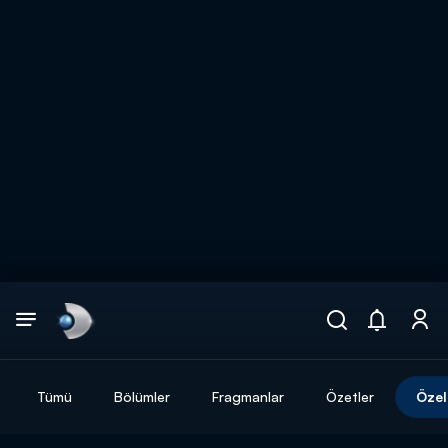
Arama
muhteşem ikili
ARAMA SONUÇLARI
Tümü
Bölümler
Fragmanlar
Özetler
Özel
DİĞER SONUÇLAR