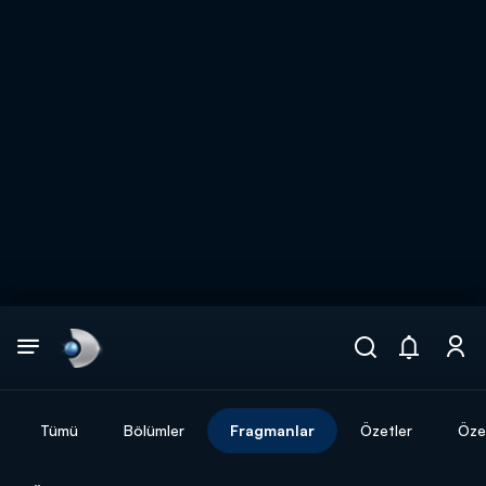
Arama
muhteşem ikili
ARAMA SONUÇLARI
Tümü
Bölümler
Fragmanlar
Özetler
Özel
DİĞER SONUÇLAR