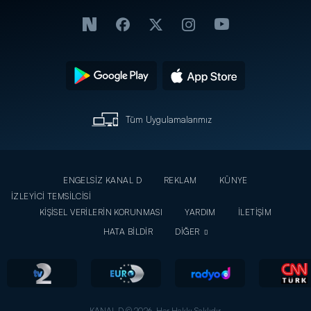
Tüm Uygulamalarımız
ENGELSİZ KANAL D
REKLAM
KÜNYE
İZLEYİCİ TEMSİLCİSİ
KİŞİSEL VERİLERİN KORUNMASI
YARDIM
İLETİŞİM
HATA BİLDİR
DİĞER
KANAL D © 2026. Her Hakkı Saklıdır.