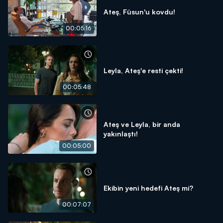
Ateş, Füsun'u kovdu!
00:05:16
Leyla, Ateş'e resti çekti!
00:05:48
Ateş ve Leyla, bir anda
yakınlaştı!
00:05:00
Ekibin yeni hedefi Ateş mi?
00:07:07