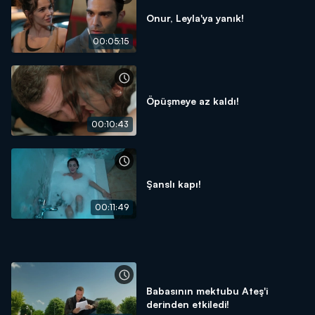
Onur, Leyla'ya yanık!
00:05:15
Öpüşmeye az kaldı!
00:10:43
Şanslı kapı!
00:11:49
Babasının mektubu Ateş'i
derinden etkiledi!