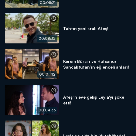
00:05:21
Tahtın yeni kralı Ateş!
00:08:32
Kerem Bürsin ve Hafsanur
Sancaktutan’ın eğlenceli anları!
00:01:42
Ateş'in eve gelişi Leyla'yı şoke
etti!
00:04:36
Leyla ve ekip büyük tehlikede!