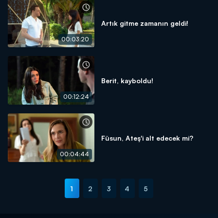
Artık gitme zamanın geldi!
00:03:20
Berit, kayboldu!
00:12:24
Füsun, Ateş'i alt edecek mi?
00:04:44
1
2
3
4
5