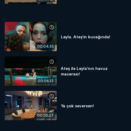
Leyla, Ateş'in kucağında!
00:04:35
Ateş ile Leyla'nın havuz
macerası!
00:06:33
Ya çok seversen!
00:05:27