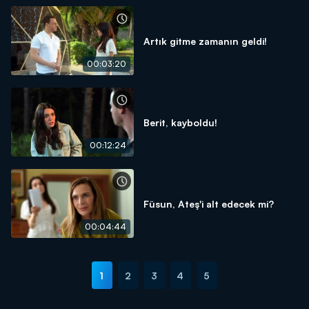
Artık gitme zamanın geldi!
00:03:20
Berit, kayboldu!
00:12:24
Füsun, Ateş'i alt edecek mi?
00:04:44
1
2
3
4
5