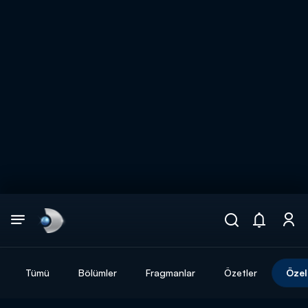
Arama
muhteşem ikili
ARAMA SONUÇLARI
Tümü
Bölümler
Fragmanlar
Özetler
Özel
DİĞER SONUÇLAR