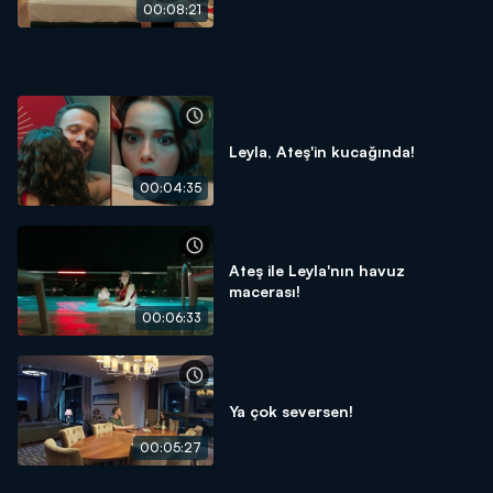
00:08:21
Leyla, Ateş'in kucağında!
00:04:35
Ateş ile Leyla'nın havuz
macerası!
00:06:33
Ya çok seversen!
00:05:27