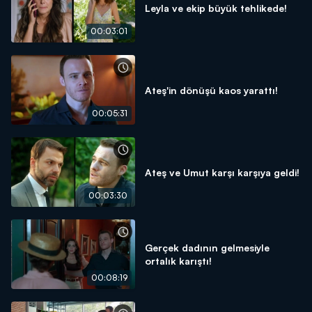
Leyla ve ekip büyük tehlikede!
00:03:01
Ateş'in dönüşü kaos yarattı!
00:05:31
Ateş ve Umut karşı karşıya geldi!
00:03:30
Gerçek dadının gelmesiyle
ortalık karıştı!
00:08:19