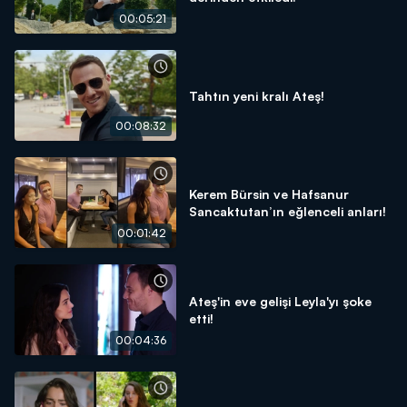
00:05:21
Tahtın yeni kralı Ateş!
00:08:32
Kerem Bürsin ve Hafsanur
Sancaktutan’ın eğlenceli anları!
00:01:42
Ateş'in eve gelişi Leyla'yı şoke
etti!
00:04:36