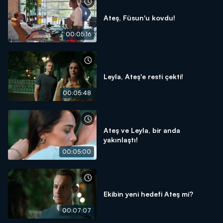
Ateş, Füsun'u kovdu!
00:05:16
Leyla, Ateş'e resti çekti!
00:05:48
Ateş ve Leyla, bir anda
yakınlaştı!
00:05:00
Ekibin yeni hedefi Ateş mi?
00:07:07