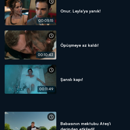
Onur, Leyla'ya yanık!
00:05:15
Öpüşmeye az kaldı!
00:10:43
Şanslı kapı!
00:11:49
Babasının mektubu Ateş'i
derinden etkiledi!