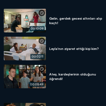
Gelin, gerdek gecesi altınları alıp
kaçtı!
00:10:09
Leyla'nın ziyaret ettiği kişi kim?
00:02:11
Ateş, kardeşlerinin olduğunu
öğrendi!
00:05:49