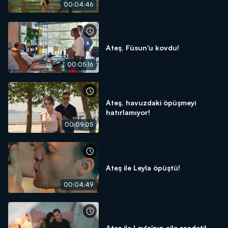
00:04:46
Ateş, Füsun'u kovdu!
00:05:16
Ateş, havuzdaki öpüşmeyi
hatırlamıyor!
00:09:05
Ateş ile Leyla öpüştü!
00:04:49
Ateş ile Leyla'nın aile saadeti!