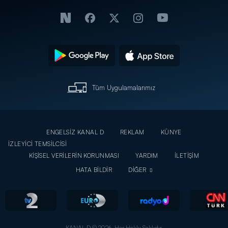
Tüm Uygulamalarımız
ENGELSİZ KANAL D
REKLAM
KÜNYE
İZLEYİCİ TEMSİLCİSİ
KİŞİSEL VERİLERİN KORUNMASI
YARDIM
İLETİŞİM
HATA BİLDİR
DİĞER
KANAL D © 2026. Her Hakkı Saklıdır.