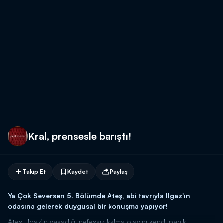
Kral, prensesle barıştı!
Takip Et
Kaydet
Paylaş
Ya Çok Seversen 5. Bölümde Ateş, abi tavrıyla Ilgaz'ın
odasına gelerek duygusal bir konuşma yapıyor!
Ateş, Ilgaz'ın yaşadığı nefessiz kalma olayını kendi panik