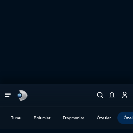
Arama
muhteşem ikili
ARAMA SONUÇLARI
Tümü
Bölümler
Fragmanlar
Özetler
Özel
DİĞER SONUÇLAR