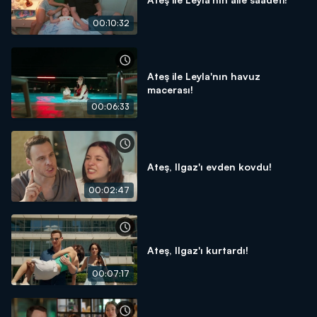
00:10:32
Ateş ile Leyla'nın havuz
macerası!
00:06:33
Ateş, Ilgaz'ı evden kovdu!
00:02:47
Ateş, Ilgaz'ı kurtardı!
00:07:17