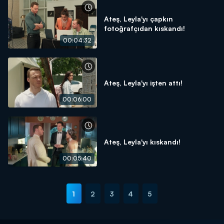
Ateş, Leyla'yı çapkın
fotoğrafçıdan kıskandı!
00:04:32
Ateş, Leyla'yı işten attı!
00:06:00
Ateş, Leyla'yı kıskandı!
00:05:40
1
2
3
4
5