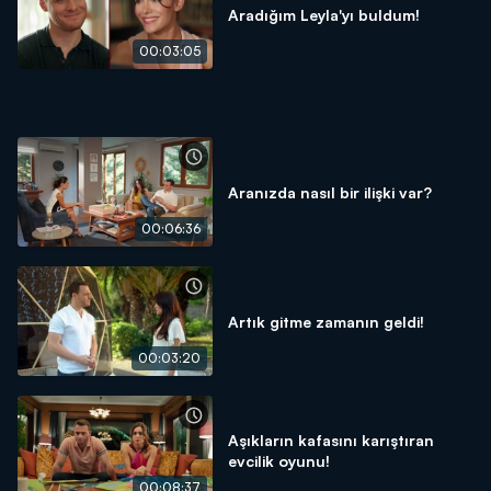
Aradığım Leyla'yı buldum!
00:03:05
Aranızda nasıl bir ilişki var?
00:06:36
Artık gitme zamanın geldi!
00:03:20
Aşıkların kafasını karıştıran
evcilik oyunu!
00:08:37