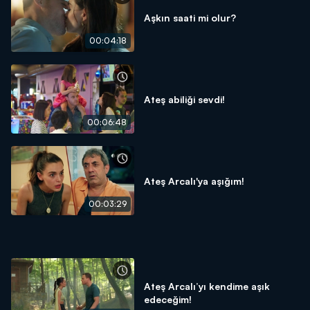
Aşkın saati mi olur?
00:04:18
Ateş abiliği sevdi!
00:06:48
Ateş Arcalı'ya aşığım!
00:03:29
Ateş Arcalı’yı kendime aşık
edeceğim!