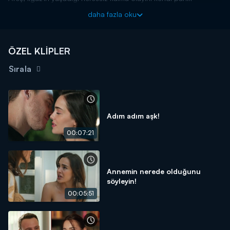
ataklarıyla özdeşleştirmiştir. Ilgaz'ın odasına giderek ilk kez abilik
daha fazla oku
yapar. Onunla duygusal bir konuşma yapan Ateş, Ilgaz'la
arasındaki soğuk rüzgarları tersine çevirir.
Ya Çok Seversen, perşembe akşamları saat 20.00'da Kanal
ÖZEL KLİPLER
D’de!
Sırala
Adım adım aşk!
00:07:21
Annemin nerede olduğunu
söyleyin!
00:05:51