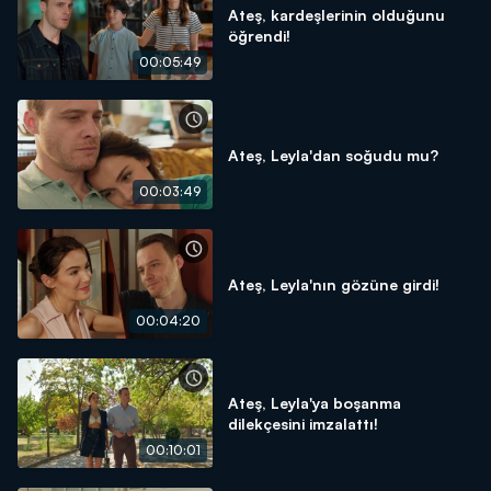
Ateş, kardeşlerinin olduğunu
öğrendi!
00:05:49
Ateş, Leyla'dan soğudu mu?
00:03:49
Ateş, Leyla'nın gözüne girdi!
00:04:20
Ateş, Leyla'ya boşanma
dilekçesini imzalattı!
00:10:01