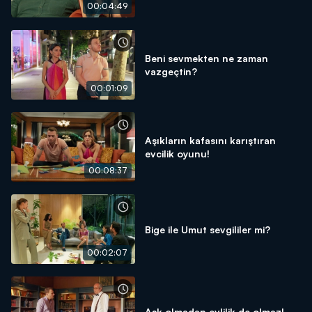
00:04:49
Beni sevmekten ne zaman
vazgeçtin?
00:01:09
Aşıkların kafasını karıştıran
evcilik oyunu!
00:08:37
Bige ile Umut sevgililer mi?
00:02:07
Aşk olmadan evlilik de olmaz!