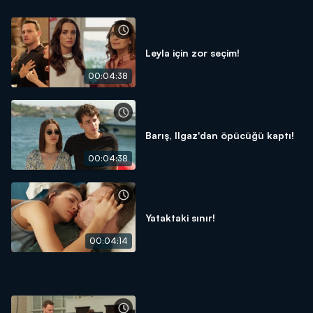
Leyla için zor seçim!
00:04:38
Barış, Ilgaz'dan öpücüğü kaptı!
00:04:38
Yataktaki sınır!
00:04:14