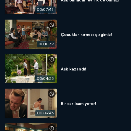
00:07:43
Çocuklar kırmızı çizgimiz!
00:10:39
Aşk kazandı!
00:04:25
Bir sarılsam yeter!
00:03:46