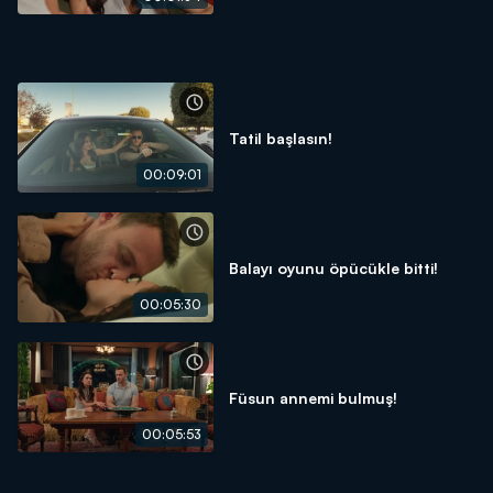
Tatil başlasın!
00:09:01
Balayı oyunu öpücükle bitti!
00:05:30
Füsun annemi bulmuş!
00:05:53