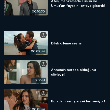
Ateş, mahkemede Füsun ve
Umut'un foyasını ortaya çıkardı!
00:10:30
Dilek dileme seansı!
00:02:34
Annemin nerede olduğunu
söyleyin!
00:05:51
Bu adam seni gerçekten seviyor!
00:01:34