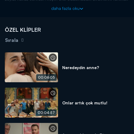
için sorular sorarlar. Leyla, Ateş'in keyfi keder yaşantısı
daha fazla oku
karşısında şaşkınlığını gizleyemez. Ateş ise, Leyla hakkında hiç
bir şey öğrenememiştir.
Ya Çok Seversen, perşembe akşamları saat 20.00'da Kanal
ÖZEL KLİPLER
D’de!
Sırala
Neredeydin anne?
00:06:05
Onlar artık çok mutlu!
00:04:57