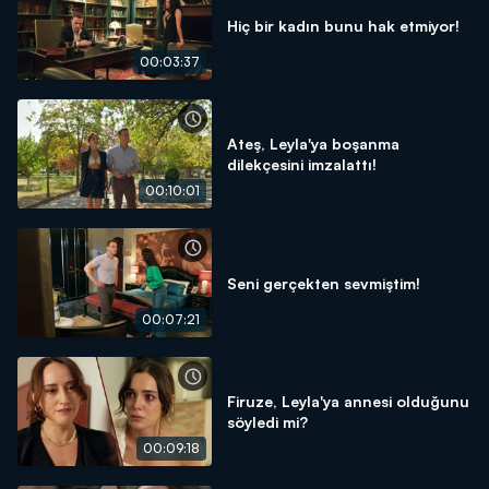
Hiç bir kadın bunu hak etmiyor!
00:03:37
Ateş, Leyla'ya boşanma
dilekçesini imzalattı!
00:10:01
Seni gerçekten sevmiştim!
00:07:21
Firuze, Leyla'ya annesi olduğunu
söyledi mi?
00:09:18