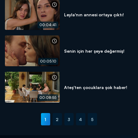
Leyla'nın annesi ortaya çıktı!
00:04:41
Senin için her şeye değermiş!
00:05:10
Ateş'ten çocuklara şok haber!
00:08:55
1
2
3
4
5