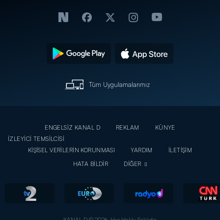
Tüm Uygulamalarımız
ENGELSİZ KANAL D
REKLAM
KÜNYE
İZLEYİCİ TEMSİLCİSİ
KİŞİSEL VERİLERİN KORUNMASI
YARDIM
İLETİŞİM
HATA BİLDİR
DİĞER
KANAL D © 2026. Her Hakkı Saklıdır.