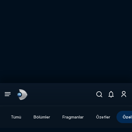
Arama
muhteşem ikili
ARAMA SONUÇLARI
Tümü
Bölümler
Fragmanlar
Özetler
Özel
DİĞER SONUÇLAR