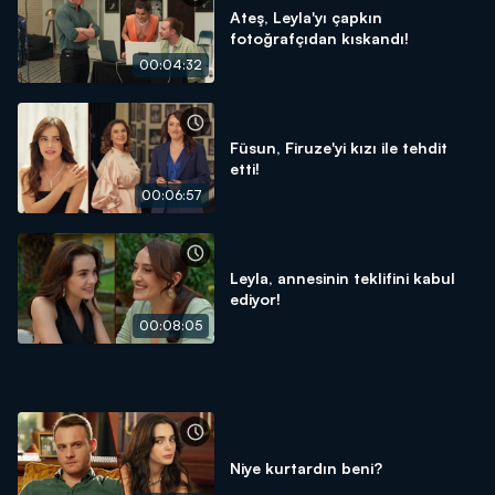
Ateş, Leyla'yı çapkın
fotoğrafçıdan kıskandı!
00:04:32
Füsun, Firuze'yi kızı ile tehdit
etti!
00:06:57
Leyla, annesinin teklifini kabul
ediyor!
00:08:05
Niye kurtardın beni?