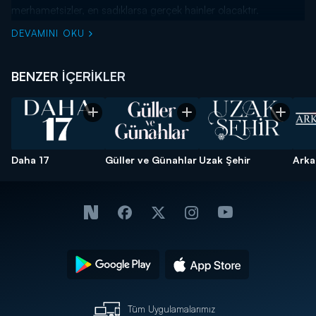
merhametsizler, en sadıklarsa gerçek hainler olacaktır.
DEVAMINI OKU
BENZER İÇERİKLER
Daha 17
Güller ve Günahlar
Uzak Şehir
Arka
Tüm Uygulamalarımız