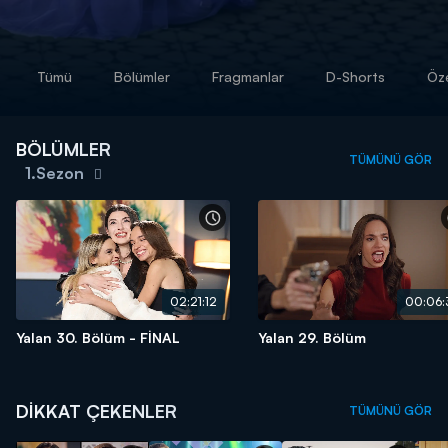
Tümü
Bölümler
Fragmanlar
D-Shorts
Öze
BÖLÜMLER
TÜMÜNÜ GÖR
1.Sezon
02:21:12
00:06:
Yalan 30. Bölüm - FİNAL
Yalan 29. Bölüm
DİKKAT ÇEKENLER
TÜMÜNÜ GÖR