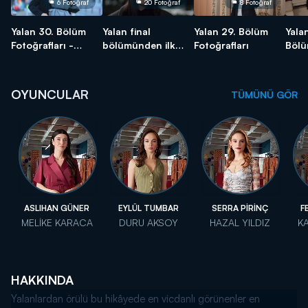
6 Fotoğraf
20 Fotoğraf
8 Fotoğraf
Yalan 30. Bölüm
Yalan final
Yalan 29. Bölüm
Yala
Fotoğrafları -
bölümünden ilk
Fotoğrafları
Bölü
FİNAL
kareler!
karel
OYUNCULAR
TÜMÜNÜ GÖR
ASLIHAN GÜNER
EYLÜL TUMBAR
SERRA PİRİNÇ
F
MELİKE KARACA
DURU AKSOY
HAZAL YILDIZ
K
HAKKINDA
Yalanlardan örülü bu hikâyede en vicdanlı görünenler en