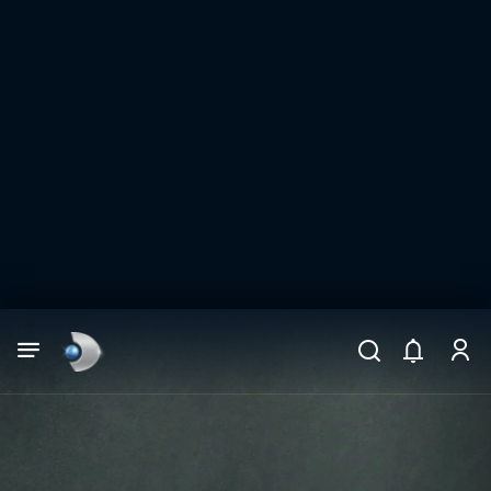
Arama
muhteşem ikili
ARAMA SONUÇLARI
DİĞER SONUÇLAR