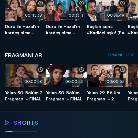
00:45:38
00:33:11
00:36:49
Duru ile Hazal'ın
Duru ile Hazal'ın
Baştan sona
Başt
kardeş olma
kardeş olma
#KadMel aşkı! (Part
#Kad
hikayesi! (Part 2)
hikayesi! (Part 1)
2)
1)
FRAGMANLAR
TÜMÜNÜ GÖR
00:00:58
00:00:52
00:00:53
Yalan 30. Bölüm 2.
Yalan 30. Bölüm
Yalan 29. Bölüm
Yala
Fragmanı - FİNAL
Fragmanı - FİNAL
Fragmanı - 2
Frag
Yalan
Yalan
Yalan
SHORTS
Mutlu sonları
Kızların yeni
Ölümün
severiz!
hayatı!
kıyısında!
Ateş