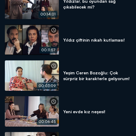
Yıldızlar, bu oyundan sağ
çıkabilecek mi?
00:14:01
Yıldız çiftinin nikah kutlaması!
00:11:57
Yeşim Ceren Bozoğlu: Çok
sürpriz bir karakterle geliyorum!
00:03:09
Yeni evde kız neşesi!
00:06:45