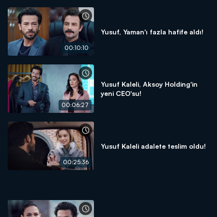
Yusuf, Yaman'ı fazla hafife aldı!
00:10:10
Yusuf Kaleli, Aksoy Holding'in
yeni CEO'su!
00:06:27
Yusuf Kaleli adalete teslim oldu!
00:25:36