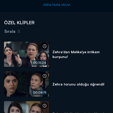
Yalan yeni bölümleriyle her cumartesi 20.00’de Kanal D’de!
daha fazla oku
ÖZEL KLİPLER
Sırala
Zehra'dan Melike'ye intikam
kurşunu!
00:15:24
Zehra torunu olduğu öğrendi!
00:08:19