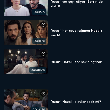
Yusuf her şeyi istiyor; Berrin de
dahil!
00:16:19
Yusuf, her şeye rağmen Hazal'ı
seçti!
00:11:55
Yusuf, Hazal'ı zor sakinleştirdi!
00:08:24
Yusuf, Hazal ile evlenecek mi?
00:14:59