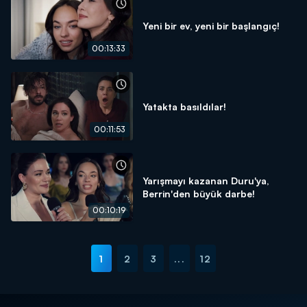
Yeni bir ev, yeni bir başlangıç!
00:13:33
Yatakta basıldılar!
00:11:53
Yarışmayı kazanan Duru'ya,
Berrin'den büyük darbe!
00:10:19
1
2
3
...
12