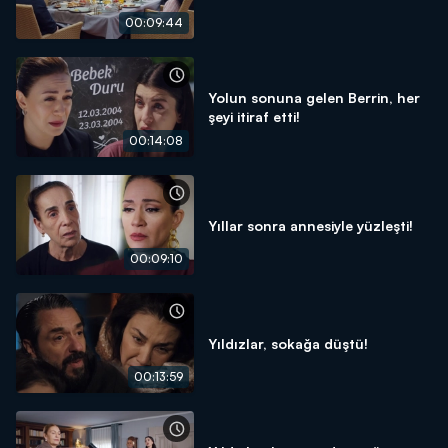
00:09:44
Yolun sonuna gelen Berrin, her
şeyi itiraf etti!
00:14:08
Yıllar sonra annesiyle yüzleşti!
00:09:10
Yıldızlar, sokağa düştü!
00:13:59