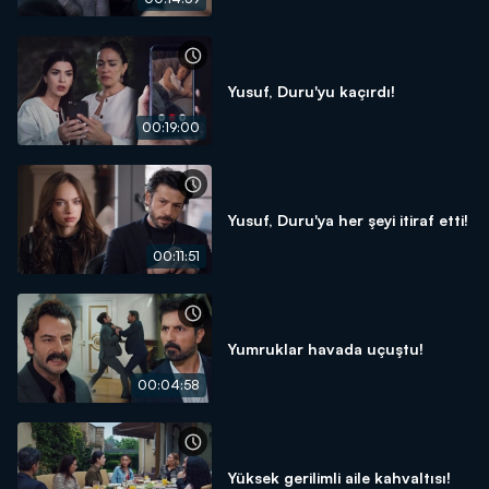
Yusuf, Duru'yu kaçırdı!
00:19:00
Yusuf, Duru'ya her şeyi itiraf etti!
00:11:51
Yumruklar havada uçuştu!
00:04:58
Yüksek gerilimli aile kahvaltısı!