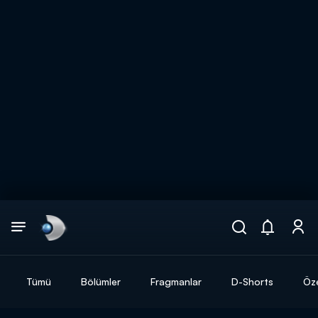
Arama
muhteşem ikili
ARAMA SONUÇLARI
Tümü
Bölümler
Fragmanlar
D-Shorts
Öze
DİĞER SONUÇLAR