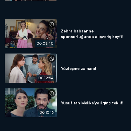
Zehra babaanne
sponsorluğunda alışveriş keyfi!
00:03:40
Yüzleşme zamanı!
00:12:54
Yusuf'tan Melike'ye ilginç teklif!
00:10:16