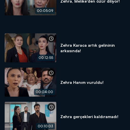
Zehra, Melike'den özür diliyor!
00:05:09
Zehra Karaca artık gelininin
arkasında!
00:12:55
Zehra Hanım vuruldu!
00:04:00
Zehra gerçekleri kaldıramadı!
00:10:03