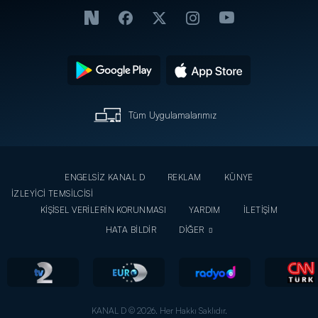
Tüm Uygulamalarımız
ENGELSİZ KANAL D
REKLAM
KÜNYE
İZLEYİCİ TEMSİLCİSİ
KİŞİSEL VERİLERİN KORUNMASI
YARDIM
İLETİŞİM
HATA BİLDİR
DİĞER
KANAL D © 2026. Her Hakkı Saklıdır.