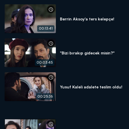
Berrin Aksoy'a ters kelepçe!
00:13:41
"Bizi bırakıp gidecek misin?"
00:03:45
Yusuf Kaleli adalete teslim oldu!
00:25:36