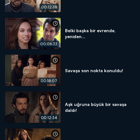
00:12:38
Belki başka bir evrende,
yeniden...
00:06:33
Savaşa son nokta konuldu!
00:18:07
Aşk uğruna büyük bir savaşa
daldı!
00:12:34