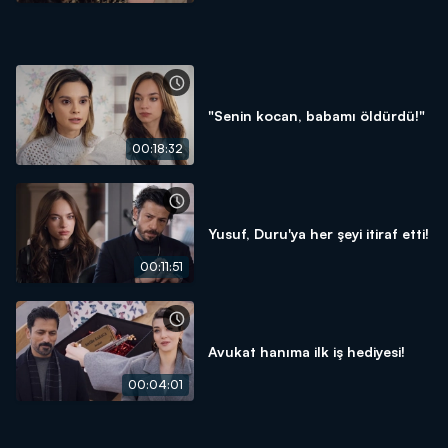
"Senin kocan, babamı öldürdü!"
00:18:32
Yusuf, Duru'ya her şeyi itiraf etti!
00:11:51
Avukat hanıma ilk iş hediyesi!
00:04:01