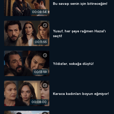
Bu savaşı senin için bitireceğim!
00:08:54
Yusuf, her şeye rağmen Hazal'ı
seçti!
00:11:55
Yıldızlar, sokağa düştü!
00:13:59
Karaca kadınları boyun eğmiyor!
00:08:00