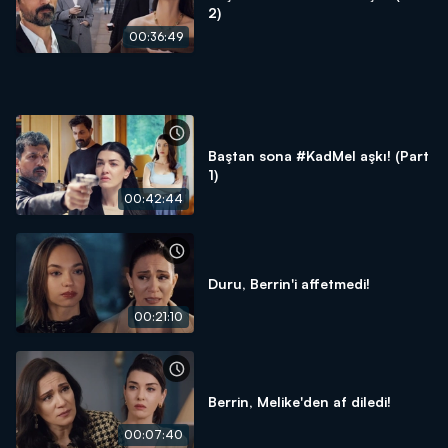
2)
00:36:49
Baştan sona #KadMel aşkı! (Part
1)
00:42:44
Duru, Berrin'i affetmedi!
00:21:10
Berrin, Melike'den af diledi!
00:07:40