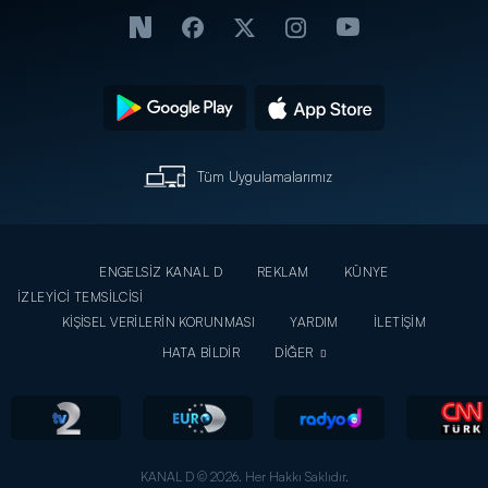
Tüm Uygulamalarımız
ENGELSİZ KANAL D
REKLAM
KÜNYE
İZLEYİCİ TEMSİLCİSİ
KİŞİSEL VERİLERİN KORUNMASI
YARDIM
İLETİŞİM
HATA BİLDİR
DİĞER
KANAL D © 2026. Her Hakkı Saklıdır.