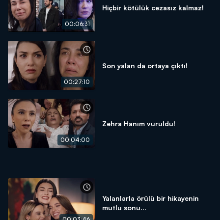
Hiçbir kötülük cezasız kalmaz!
00:06:31
Son yalan da ortaya çıktı!
00:27:10
Zehra Hanım vuruldu!
00:04:00
Yalanlarla örülü bir hikayenin
mutlu sonu...
00:03:46