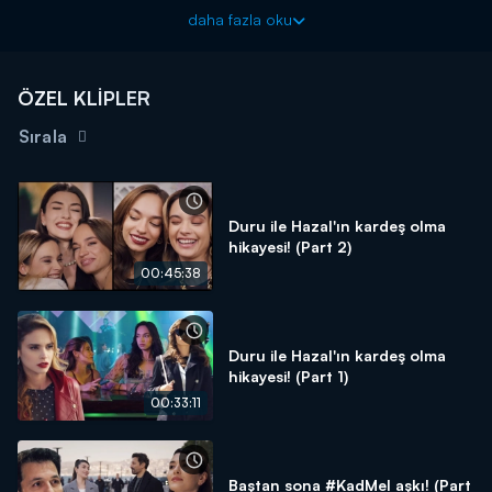
Yalan yeni bölümleriyle her pazartesi 20.00'da Kanal D'de!
daha fazla oku
ÖZEL KLİPLER
Sırala
Duru ile Hazal'ın kardeş olma
hikayesi! (Part 2)
00:45:38
Duru ile Hazal'ın kardeş olma
hikayesi! (Part 1)
00:33:11
Baştan sona #KadMel aşkı! (Part