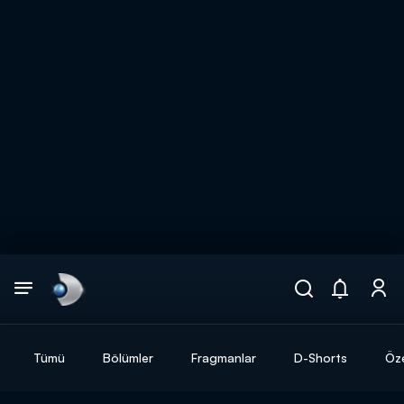
Arama
muhteşem ikili
ARAMA SONUÇLARI
Tümü
Bölümler
Fragmanlar
D-Shorts
Öze
DİĞER SONUÇLAR