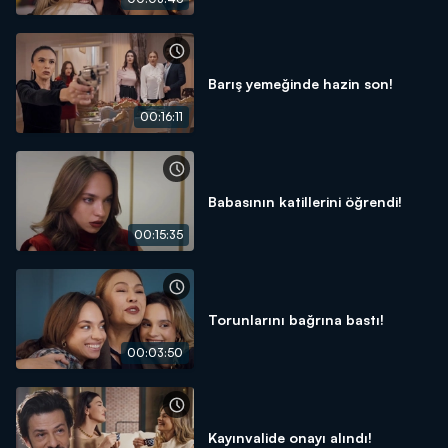
Barış yemeğinde hazin son!
00:16:11
Babasının katillerini öğrendi!
00:15:35
Torunlarını bağrına bastı!
00:03:50
Kayınvalide onayı alındı!