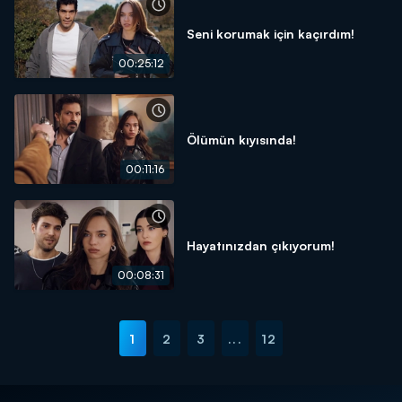
Seni korumak için kaçırdım!
00:25:12
Ölümün kıyısında!
00:11:16
Hayatınızdan çıkıyorum!
00:08:31
1
2
3
...
12