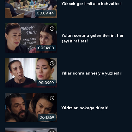
Yüksek gerilimli aile kahvaltısı!
00:09:44
Yolun sonuna gelen Berrin, her
şeyi itiraf etti!
00:14:08
Yıllar sonra annesiyle yüzleşti!
00:09:10
Yıldızlar, sokağa düştü!
00:13:59