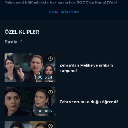
Yalan yeni bölümleriyle her pazartesi 20.00'da Kanal D'de!
daha fazla oku
ÖZEL KLİPLER
Sırala
Zehra'dan Melike'ye intikam
kurşunu!
00:15:24
Zehra torunu olduğu öğrendi!
00:08:19