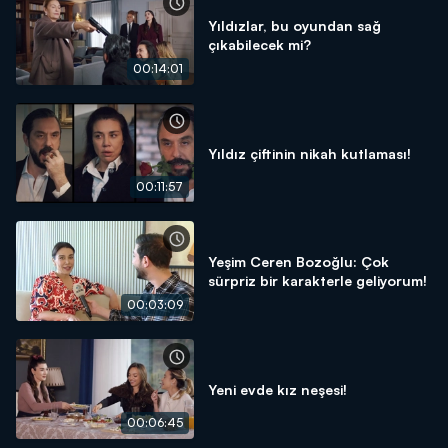
Yıldızlar, bu oyundan sağ
çıkabilecek mi?
00:14:01
Yıldız çiftinin nikah kutlaması!
00:11:57
Yeşim Ceren Bozoğlu: Çok
sürpriz bir karakterle geliyorum!
00:03:09
Yeni evde kız neşesi!
00:06:45