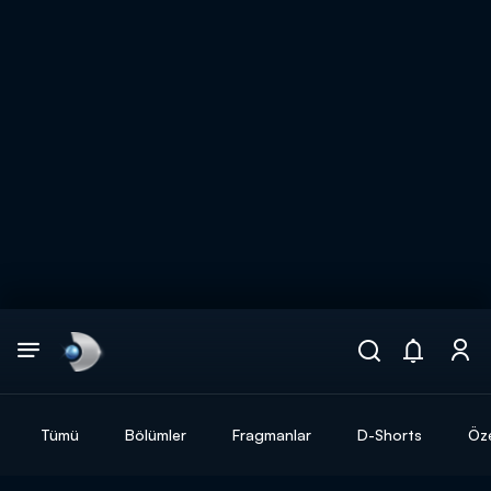
Arama
muhteşem ikili
ARAMA SONUÇLARI
Tümü
Bölümler
Fragmanlar
D-Shorts
Öze
DİĞER SONUÇLAR