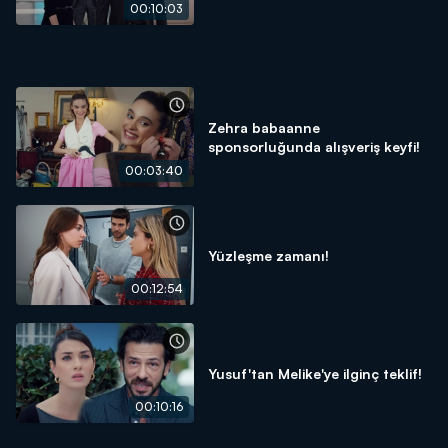
00:10:03
Zehra babaanne
sponsorluğunda alışveriş keyfi!
00:03:40
Yüzleşme zamanı!
00:12:54
Yusuf'tan Melike'ye ilginç teklif!
00:10:16