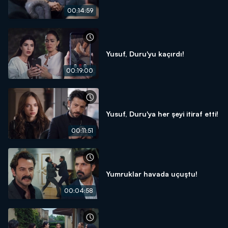
00:14:59
Yusuf, Duru'yu kaçırdı!
00:19:00
Yusuf, Duru'ya her şeyi itiraf etti!
00:11:51
Yumruklar havada uçuştu!
00:04:58