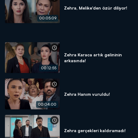
Zehra, Melike'den özür diliyor!
00:05:09
Zehra Karaca artık gelininin
arkasında!
00:12:55
Zehra Hanım vuruldu!
00:04:00
Zehra gerçekleri kaldıramadı!