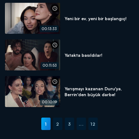
Yeni bir ev, yeni bir başlangıç!
00:13:33
Yatakta basıldılar!
00:11:53
Yarışmayı kazanan Duru'ya,
Berrin'den büyük darbe!
00:10:19
1
2
3
...
12