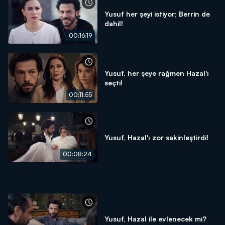
Yusuf her şeyi istiyor; Berrin de
dahil!
00:16:19
Yusuf, her şeye rağmen Hazal'ı
seçti!
00:11:55
Yusuf, Hazal'ı zor sakinleştirdi!
00:08:24
Yusuf, Hazal ile evlenecek mi?