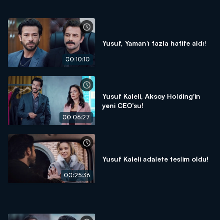
Yusuf, Yaman'ı fazla hafife aldı!
00:10:10
Yusuf Kaleli, Aksoy Holding'in
yeni CEO'su!
00:06:27
Yusuf Kaleli adalete teslim oldu!
00:25:36