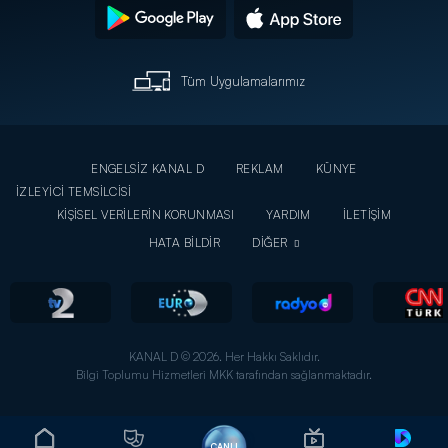
Tüm Uygulamalarımız
ENGELSİZ KANAL D
REKLAM
KÜNYE
İZLEYİCİ TEMSİLCİSİ
KİŞİSEL VERİLERİN KORUNMASI
YARDIM
İLETİŞİM
HATA BİLDİR
DİĞER
KANAL D © 2026. Her Hakkı Saklıdır.
Bilgi Toplumu Hizmetleri MKK tarafından sağlanmaktadır.
CANLI