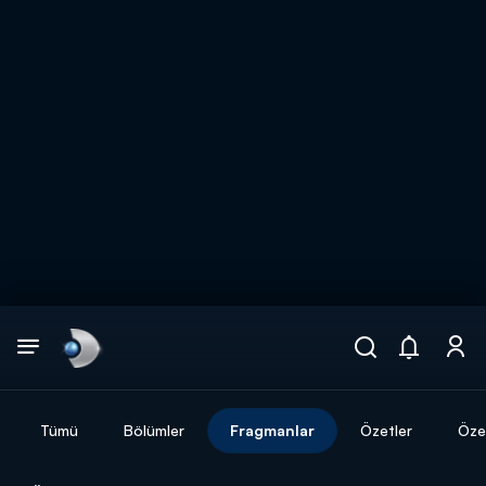
Arama
muhteşem ikili
ARAMA SONUÇLARI
Tümü
Bölümler
Fragmanlar
Özetler
Özel
DİĞER SONUÇLAR