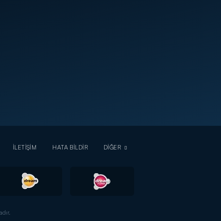
İLETİŞİM
HATA BİLDİR
DİĞER
dır.