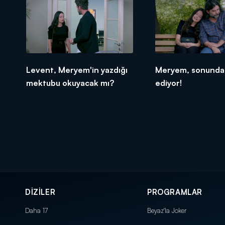
Levent, Meryem'in yazdığı
Meryem, sonunda 
mektubu okuyacak mı?
ediyor!
DİZİLER
PROGRAMLAR
Daha 17
Beyaz'la Joker