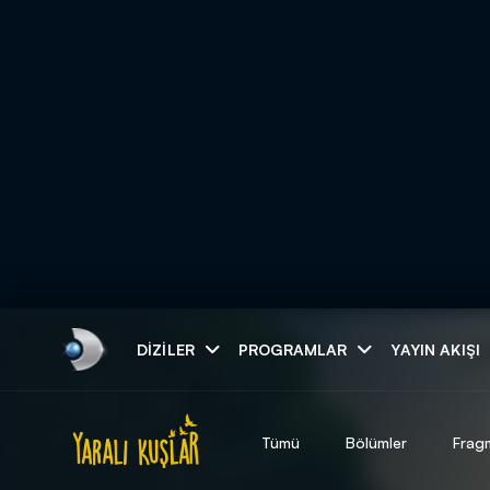
Arama
DIZILER
PROGRAMLAR
YAYIN AKIŞI
ARAMA SONUÇLAR
Tümü
Bölümler
Frag