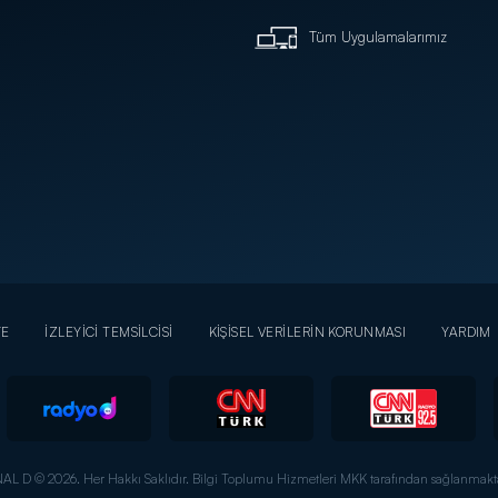
Tüm Uygulamalarımız
YE
İZLEYİCİ TEMSİLCİSİ
KİŞİSEL VERİLERİN KORUNMASI
YARDIM
AL D © 2026. Her Hakkı Saklıdır.
Bilgi Toplumu Hizmetleri MKK tarafından sağlanmakta