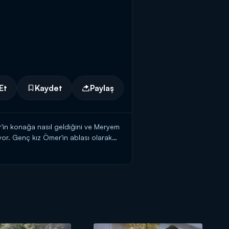
Et
Kaydet
Paylaş
r'in konağa nasıl geldiğini ve Meryem
or. Genç kız Ömer'in ablası olarak
a kalamayacağını düşünüyor.