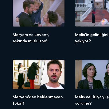
Meryem ve Levent,
Melis'in gelinliğini
aşkında mutlu son!
yakıyor?
Meryem'den beklenmeyen
Melis ve Hülya'yı 
tokat!
soru ne?