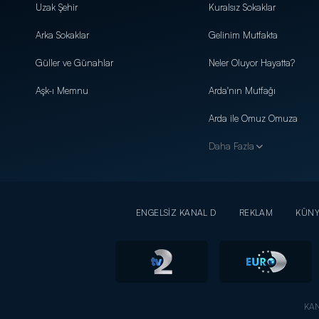
Uzak Şehir
Kuralsız Sokaklar
Arka Sokaklar
Gelinim Mutfakta
Güller ve Günahlar
Neler Oluyor Hayatta?
Aşk-ı Memnu
Arda'nın Mutfağı
Arda ile Omuz Omuza
Daha Fazla
ENGELSİZ KANAL D
REKLAM
KÜN
KAN