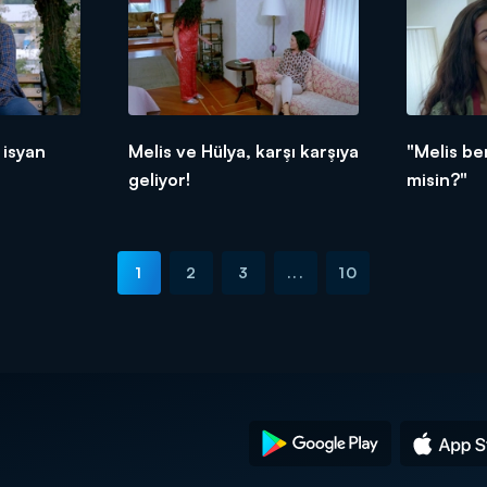
isyan
Melis ve Hülya, karşı karşıya
"Melis be
geliyor!
misin?"
1
2
3
...
10