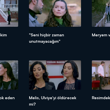
 kim
"Seni hiçbir zaman
Meryem ve
unutmayacağım"
şok eden
Melis, Ulviye'yi öldürecek
Resimdeki
mi?