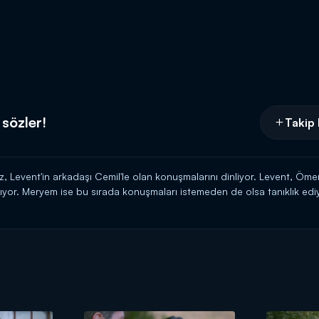
sözler!
Takip 
z, Levent'in arkadaşı Cemil'le olan konuşmalarını dinliyor. Levent, Öme
ıyor. Meryem ise bu sırada konuşmaları istemeden de olsa tanıklık ediy
r. Levent'in gözünde paragöz biri olarak bilinen Meryem, artık konakt