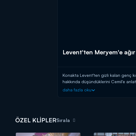
Levent'ten Meryem'e ağır 
Konakta Levent'ten gizli kalan genç kı
hakkında düşündüklerini Cemil'e anlat
söyledikleri sözlere oldukça öfkeleni
daha fazla oku
ÖZEL KLİPLER
Sırala