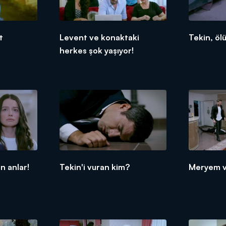
t
Levent ve konaktaki
Tekin, öl
herkes şok yaşıyor!
n anlar!
Tekin'i vuran kim?
Meryem v