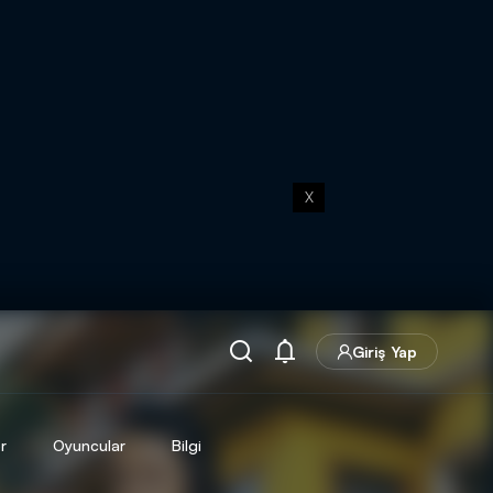
X
Giriş Yap
r
Oyuncular
Bilgi