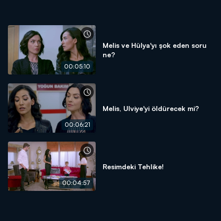
Melis ve Hülya'yı şok eden soru
ne?
00:05:10
Melis, Ulviye'yi öldürecek mi?
00:06:21
Resimdeki Tehlike!
00:04:57