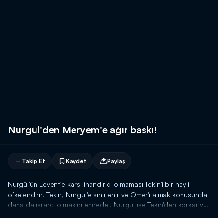
Nurgül'den Meryem'e ağır baskı!
Takip Et
Kaydet
Paylaş
Nurgül'ün Levent'e karşı inandırıcı olmaması Tekin'i bir hayli
öfkelendirir. Tekin, Nurgül'e sinirlenir ve Ömer'i almak konusunda
daha da ısrarcı olmasını emreder. Nurgül ise Tekin'den korkar ve
Meryem'i arar. Ömer'i görmek istediğini söyleyen Nurgül,