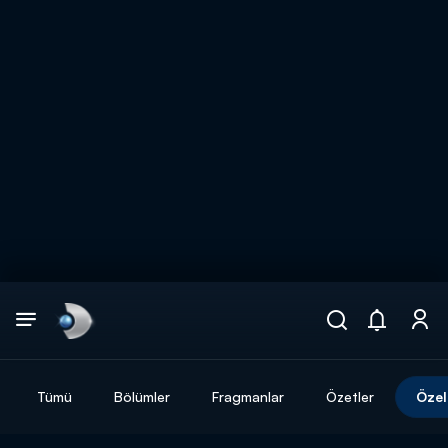
Arama
muhteşem ikili
ARAMA SONUÇLARI
Tümü
Bölümler
Fragmanlar
Özetler
Özel
DİĞER SONUÇLAR