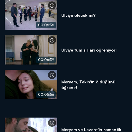
Ulviye ölecek mi?
00:06:36
Ulviye tüm sırları öğreniyor!
00:06:39
Meryem, Tekin'in öldüğünü
öğrenir!
00:05:56
Meryem ve Levent'in romantik