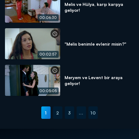
Melis ve Hülya, karşı karşıya
geliyor!
00:06:30
"Melis benimle evlenir misin?"
00:02:57
Meryem ve Levent bir araya
geliyor!
00:05:05
1
2
3
...
10