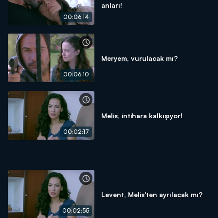
anları!
00:06:14
Meryem, vurulacak mı?
00:06:10
Melis, intihara kalkışıyor!
00:02:17
Levent, Melis'ten ayrılacak mı?
00:02:55