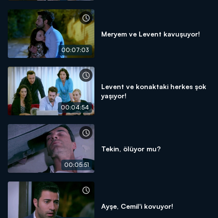
Meryem ve Levent kavuşuyor!
00:07:03
Levent ve konaktaki herkes şok
yaşıyor!
00:04:54
Tekin, ölüyor mu?
00:05:51
Ayşe, Cemil'i kovuyor!