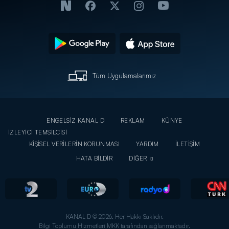
Tüm Uygulamalarımız
ENGELSİZ KANAL D
REKLAM
KÜNYE
İZLEYİCİ TEMSİLCİSİ
KİŞİSEL VERİLERİN KORUNMASI
YARDIM
İLETİŞİM
HATA BİLDİR
DİĞER
KANAL D © 2026. Her Hakkı Saklıdır.
Bilgi Toplumu Hizmetleri MKK tarafından sağlanmaktadır.