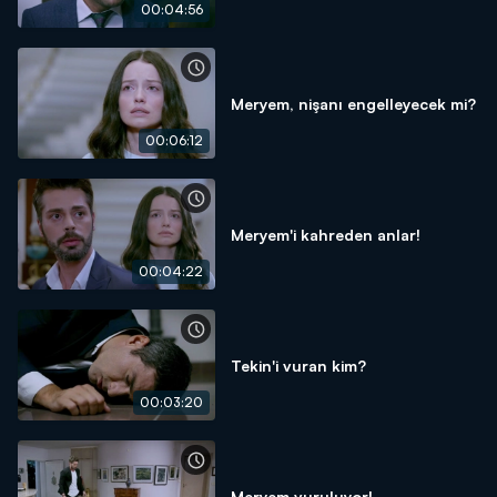
00:04:56
Meryem, nişanı engelleyecek mi?
00:06:12
Meryem'i kahreden anlar!
00:04:22
Tekin'i vuran kim?
00:03:20
Meryem vuruluyor!