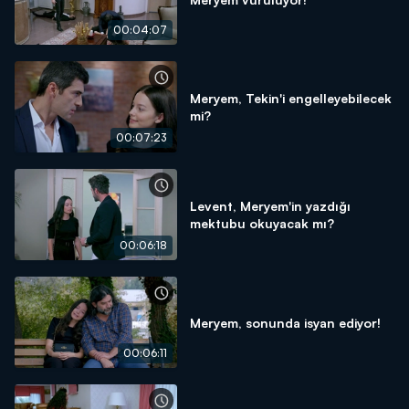
00:04:07
Meryem, Tekin'i engelleyebilecek
mi?
00:07:23
Levent, Meryem'in yazdığı
mektubu okuyacak mı?
00:06:18
Meryem, sonunda isyan ediyor!
00:06:11