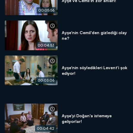
Ayşe ve Cemil'in zor anları!
00:05:56
Ayşe'nin Cemil'den gizlediği olay
ne?
00:04:53
Ayşe'nin söyledikleri Levent'i şok
ediyor!
00:03:06
Ayşe'yi Doğan'a istemeye
geliyorlar!
00:04:42