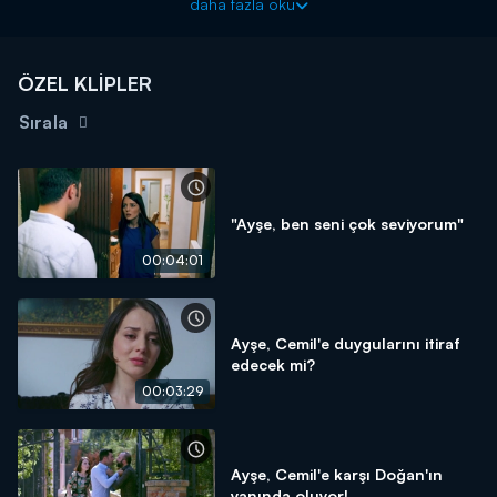
daha fazla oku
öğrenmeye çalışır. Ancak Tekin, Meryem'i Levent'e kaptırmamak
için bu gerçeği herkesten saklamak için elinden geleni
yapacaktır. Ömer'in babasının Levent olduğunun ortaya
ÖZEL KLİPLER
çıkmaması için Tekin'in planı ne olacak?
Sırala
"Ayşe, ben seni çok seviyorum"
00:04:01
Ayşe, Cemil'e duygularını itiraf
edecek mi?
00:03:29
Ayşe, Cemil'e karşı Doğan'ın
yanında oluyor!