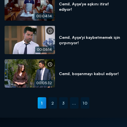
Cemil, Ayşe'ye aşkını itiraf
ediyor!
00:04:14
Cemil, Ayşe'yi kaybetmemek için
çırpınıyor!
00:05:14
Cemil, boşanmayı kabul ediyor!
00:05:32
1
2
3
...
10