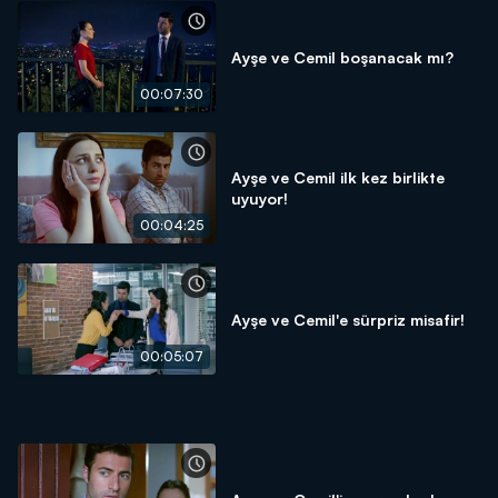
Ayşe ve Cemil boşanacak mı?
00:07:30
Ayşe ve Cemil ilk kez birlikte
uyuyor!
00:04:25
Ayşe ve Cemil'e sürpriz misafir!
00:05:07