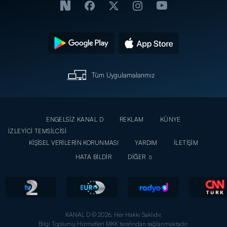
Tüm Uygulamalarımız
ENGELSİZ KANAL D
REKLAM
KÜNYE
İZLEYİCİ TEMSİLCİSİ
KİŞİSEL VERİLERİN KORUNMASI
YARDIM
İLETİŞİM
HATA BİLDİR
DİĞER
KANAL D © 2026. Her Hakkı Saklıdır.
Bilgi Toplumu Hizmetleri MKK tarafından sağlanmaktadır.