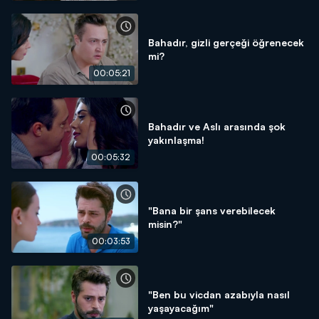
Bahadır, gizli gerçeği öğrenecek
mi?
00:05:21
Bahadır ve Aslı arasında şok
yakınlaşma!
00:05:32
"Bana bir şans verebilecek
misin?"
00:03:53
"Ben bu vicdan azabıyla nasıl
yaşayacağım"