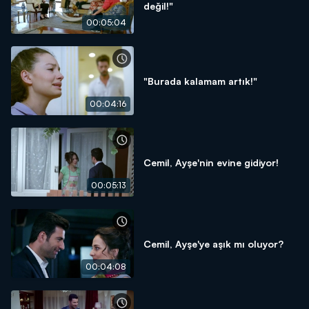
değil!"
00:05:04
"Burada kalamam artık!"
00:04:16
Cemil, Ayşe'nin evine gidiyor!
00:05:13
Cemil, Ayşe'ye aşık mı oluyor?
00:04:08