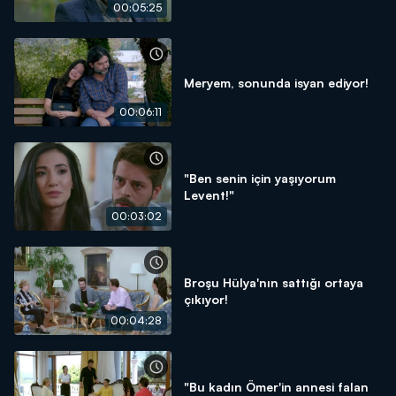
00:05:25
Meryem, sonunda isyan ediyor!
00:06:11
"Ben senin için yaşıyorum
Levent!"
00:03:02
Broşu Hülya'nın sattığı ortaya
çıkıyor!
00:04:28
"Bu kadın Ömer'in annesi falan