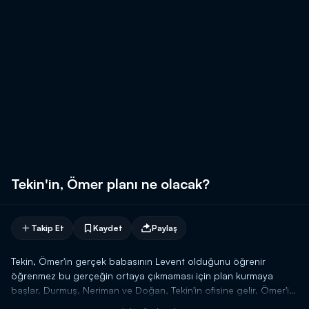
Tekin'in, Ömer planı ne olacak?
Takip Et
Kaydet
Paylaş
Tekin, Ömer'in gerçek babasının Levent olduğunu öğrenir
öğrenmez bu gerçeğin ortaya çıkmaması için plan kurmaya
başlar. Durmuş, Neriman ve Doğan, Tekin'in ofisine gelir. Ömer'in
gerçek ailesinin kimler olduğunu bilmeyen Durmuş, Tekin'den