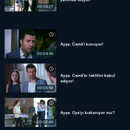
00:05:37
Ayşe, Cemil'i kovuyor!
00:04:56
Ayşe, Cemil'in teklifini kabul
ediyor!
00:05:58
Ayşe, Oya'yı kıskanıyor mu?
00:03:49