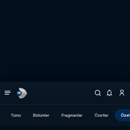
Arama
muhteşem ikili
ARAMA SONUÇLARI
Tümü
Bölümler
Fragmanlar
Özetler
Özel
DİĞER SONUÇLAR