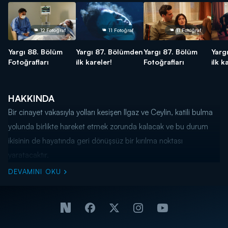
12 Fotoğraf
11 Fotoğraf
11 Fotoğraf
Yargı 88. Bölüm
Yargı 87. Bölümden
Yargı 87. Bölüm
Yarg
Fotoğrafları
ilk kareler!
Fotoğrafları
ilk k
HAKKINDA
Bir cinayet vakasıyla yolları kesişen Ilgaz ve Ceylin, katili bulma
yolunda birlikte hareket etmek zorunda kalacak ve bu durum
ikisinin de hayatında geri dönüşsüz bir kırılma noktası
yaratacaktır.
DEVAMINI OKU