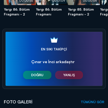
00:00:55
00:01:09
00:00:54
Yargı 86. Bölüm
Yargı 86. Bölüm
Yargı 85. Bölüm
Yarg
Fragmanı - 2
Fragmanı
Fragmanı - 2
Frag
EN SIKI TAKİPÇİ
Çınar ve İnci arkadaştır
DOĞRU
YANLIŞ
FOTO GALERİ
TÜMÜNÜ GÖR