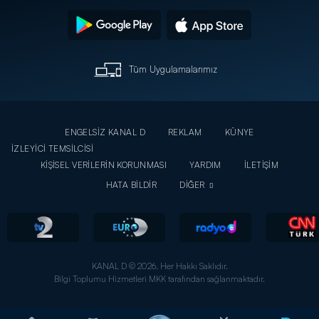
Tüm Uygulamalarımız
ENGELSİZ KANAL D
REKLAM
KÜNYE
İZLEYİCİ TEMSİLCİSİ
KİŞİSEL VERİLERİN KORUNMASI
YARDIM
İLETİŞİM
HATA BİLDİR
DİĞER
KANAL D © 2026. Her Hakkı Saklıdır.
Bilgi Toplumu Hizmetleri MKK tarafından sağlanmaktadır.