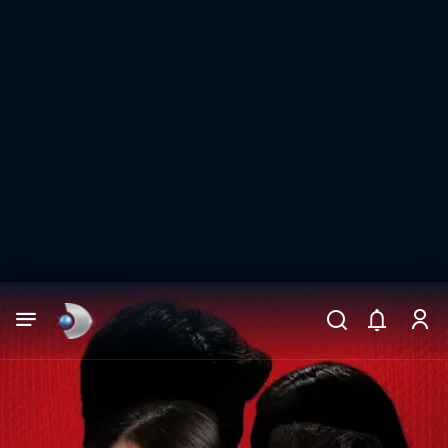
Arama
muhteşem ikili
ARAMA SONUÇLARI
DİĞER SONUÇLAR