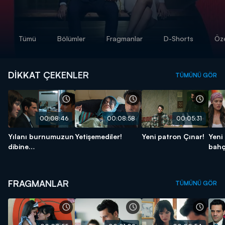
Tümü
Bölümler
Fragmanlar
D-Shorts
Öze
DİKKAT ÇEKENLER
TÜMÜNÜ GÖR
00:08:46
00:08:58
00:05:31
Yılanı burnumuzun
Yetişemediler!
Yeni patron Çınar!
Yeni 
dibine
bahç
yuvalatmışım!
çıktı
FRAGMANLAR
TÜMÜNÜ GÖR