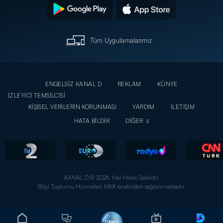
Tüm Uygulamalarımız
ENGELSİZ KANAL D
REKLAM
KÜNYE
İZLEYİCİ TEMSİLCİSİ
KİŞİSEL VERİLERİN KORUNMASI
YARDIM
İLETİŞİM
HATA BİLDİR
DİĞER
KANAL D © 2026. Her Hakkı Saklıdır.
Bilgi Toplumu Hizmetleri MKK tarafından sağlanmaktadır.
CANLI