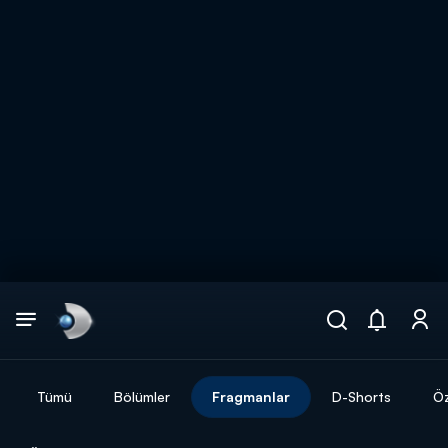
Arama
muhteşem ikili
ARAMA SONUÇLARI
Tümü
Bölümler
Fragmanlar
D-Shorts
Öz
DİĞER SONUÇLAR