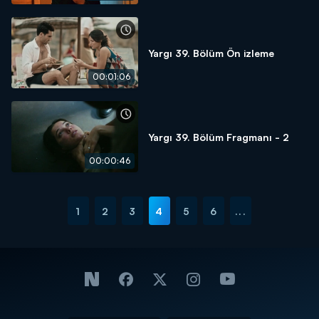
Yargı 39. Bölüm Ön izleme
00:01:06
Yargı 39. Bölüm Fragmanı - 2
00:00:46
1
2
3
4
5
6
...