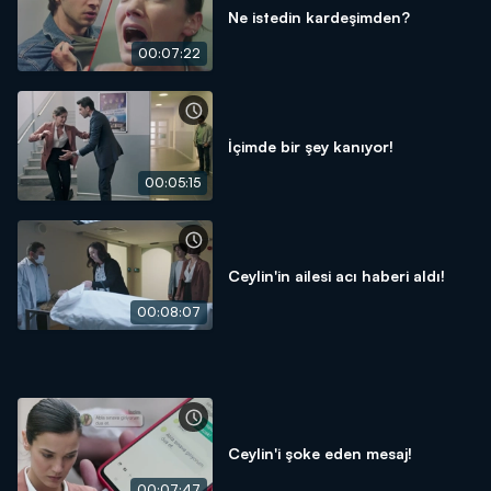
Ne istedin kardeşimden?
00:07:22
İçimde bir şey kanıyor!
00:05:15
Ceylin'in ailesi acı haberi aldı!
00:08:07
Ceylin'i şoke eden mesaj!
00:07:47