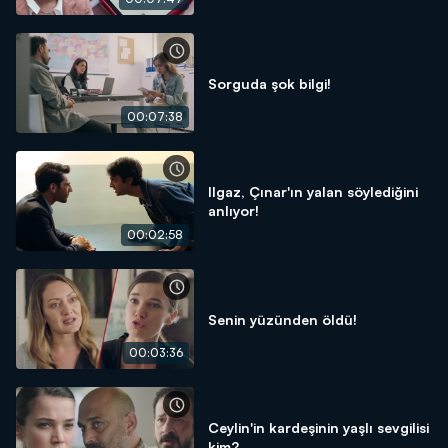
Sorguda şok bilgi!
00:07:38
Ilgaz, Çınar'ın yalan söylediğini
anlıyor!
00:02:58
Senin yüzünden öldü!
00:03:36
Ceylin'in kardeşinin yaşlı sevgilisi
kim?