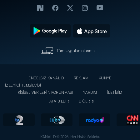
Tüm Uygulamalarımız
ENGELSİZ KANAL D
REKLAM
KÜNYE
İZLEYİCİ TEMSİLCİSİ
KİŞİSEL VERİLERİN KORUNMASI
YARDIM
İLETİŞİM
HATA BİLDİR
DİĞER
KANAL D © 2026. Her Hakkı Saklıdır.