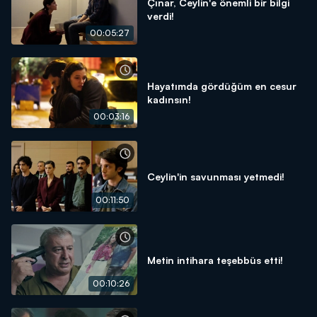
Çınar, Ceylin'e önemli bir bilgi
verdi!
00:05:27
Hayatımda gördüğüm en cesur
kadınsın!
00:03:16
Ceylin'in savunması yetmedi!
00:11:50
Metin intihara teşebbüs etti!
00:10:26