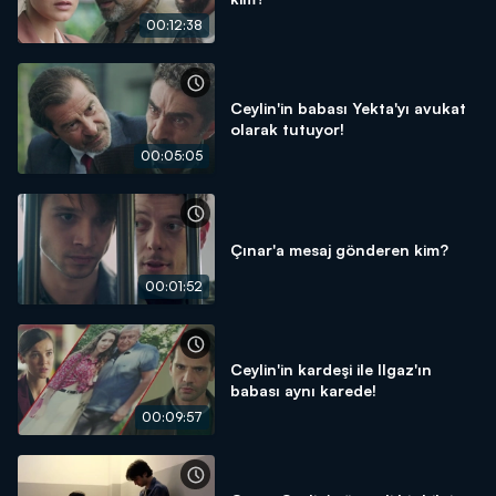
00:12:38
Ceylin'in babası Yekta'yı avukat
olarak tutuyor!
00:05:05
Çınar'a mesaj gönderen kim?
00:01:52
Ceylin'in kardeşi ile Ilgaz'ın
babası aynı karede!
00:09:57