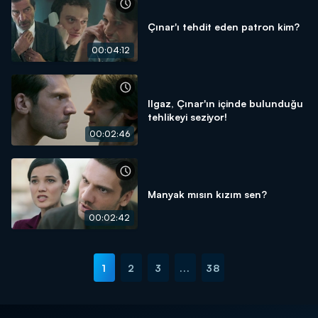
Çınar'ı tehdit eden patron kim?
00:04:12
Ilgaz, Çınar'ın içinde bulunduğu
tehlikeyi seziyor!
00:02:46
Manyak mısın kızım sen?
00:02:42
1
2
3
...
38