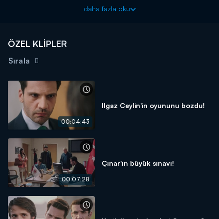
Yargı yeni bölümüyle pazar akşamı saat 20.00'da Kanal D'de!
daha fazla oku
ÖZEL KLİPLER
Sırala
Ilgaz Ceylin'in oyununu bozdu!
00:04:43
Çınar'ın büyük sınavı!
00:07:28