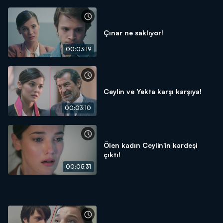
Çınar ne saklıyor!
00:03:19
Ceylin ve Yekta karşı karşıya!
00:03:10
Ölen kadın Ceylin'in kardeşi
çıktı!
00:05:31