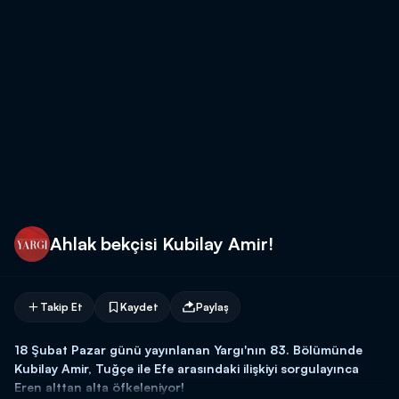
Ahlak bekçisi Kubilay Amir!
Takip Et
Kaydet
Paylaş
18 Şubat Pazar günü yayınlanan Yargı'nın 83. Bölümünde
Kubilay Amir, Tuğçe ile Efe arasındaki ilişkiyi sorgulayınca
Eren alttan alta öfkeleniyor!