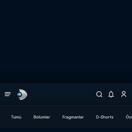
Arama
muhteşem ikili
ARAMA SONUÇLARI
Tümü
Bölümler
Fragmanlar
D-Shorts
Öze
DİĞER SONUÇLAR