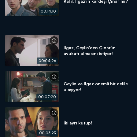
Katil, Ilgaz'ın kardeşi Çınar mı?
00:14:10
Ilgaz, Ceylin'den Çınar'ın
avukatı olmasını istiyor!
00:04:26
Ceylin ve Ilgaz önemli bir delile
ulaşıyor!
00:07:20
İki ayrı kutup!
00:03:23