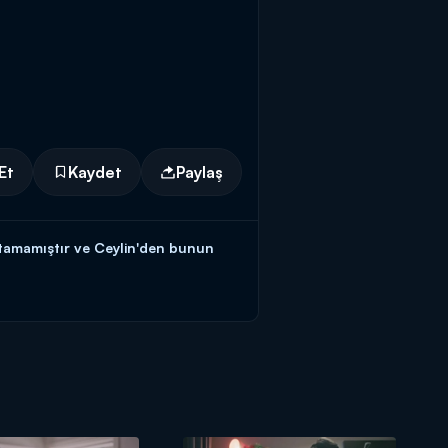
Et
Kaydet
Paylaş
artamamıştır ve Ceylin'den bunun
uklar gibi onu dinlemektedir. Ilgaz'ın
ır.