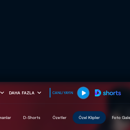
muhteşem ikili
DAHA FAZLA
CANLI YAYIN
I
manlar
D-Shorts
Özetler
Özel Klipler
Foto Gale