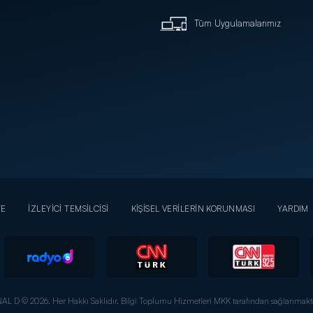
Tüm Uygulamalarımız
YE
İZLEYİCİ TEMSİLCİSİ
KİŞİSEL VERİLERİN KORUNMASI
YARDIM
AL D © 2026. Her Hakkı Saklıdır.
Bilgi Toplumu Hizmetleri MKK tarafından sağlanmakta