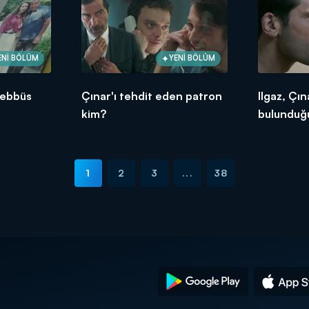
ENİ BÖLÜM
YENİ BÖLÜM
şebbüs
Çınar'ı tehdit eden patron
Ilgaz, Çın
kim?
bulunduğu
seziyor!
1
2
3
...
38