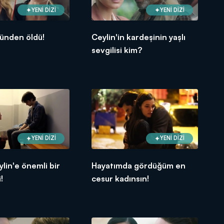
YENİ DİZİ
YENİ DİZİ
ünden öldü!
Ceylin'in kardeşinin yaşlı
sevgilisi kim?
YENİ DİZİ
YENİ DİZİ
ylin'e önemli bir
Hayatımda gördüğüm en
!
cesur kadınsın!