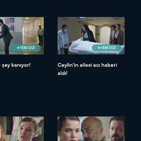
YENİ DİZİ
YENİ DİZİ
r şey kanıyor!
Ceylin'in ailesi acı haberi
aldı!