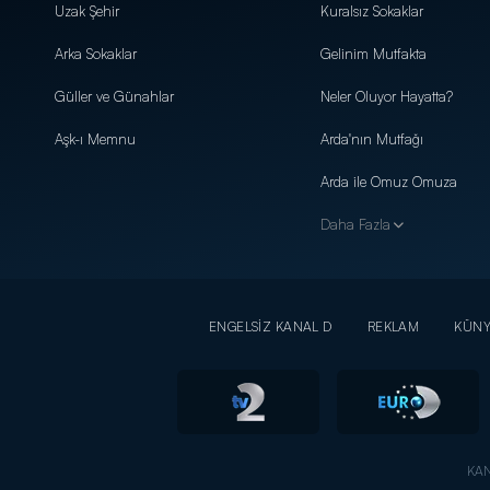
Uzak Şehir
Kuralsız Sokaklar
Arka Sokaklar
Gelinim Mutfakta
Güller ve Günahlar
Neler Oluyor Hayatta?
Aşk-ı Memnu
Arda'nın Mutfağı
Arda ile Omuz Omuza
Daha Fazla
ENGELSİZ KANAL D
REKLAM
KÜN
KAN