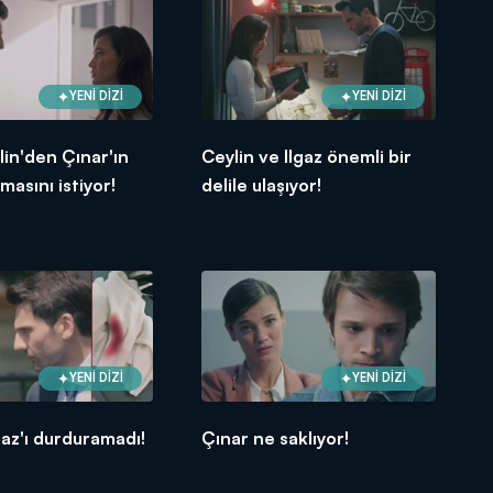
YENİ DİZİ
YENİ DİZİ
lin'den Çınar'ın
Ceylin ve Ilgaz önemli bir
masını istiyor!
delile ulaşıyor!
YENİ DİZİ
YENİ DİZİ
gaz'ı durduramadı!
Çınar ne saklıyor!