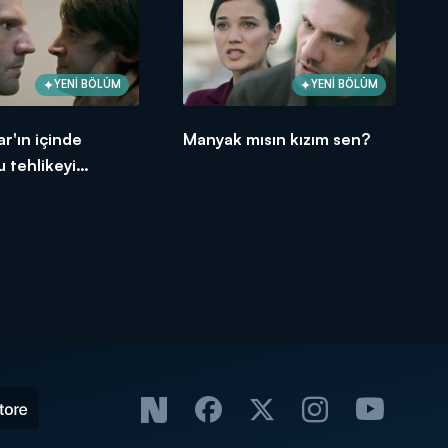
YENİ BÖLÜM
YENİ BÖLÜM
ar'ın içinde
Manyak mısın kızım sen?
 tehlikeyi