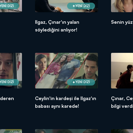
YENİ DİZİ
YENİ DİZİ
Ilgaz, Çınar'ın yalan
Senin yüz
söylediğini anlıyor!
YENİ DİZİ
YENİ DİZİ
nderen
Ceylin'in kardeşi ile Ilgaz'ın
Çınar, Ce
babası aynı karede!
bilgi verdi