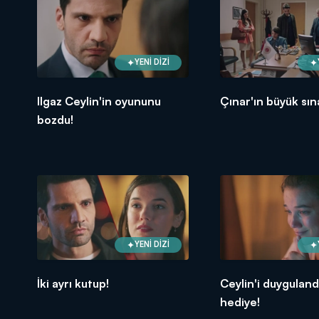
YENİ DİZİ
Ilgaz Ceylin'in oyununu
Çınar'ın büyük sın
bozdu!
YENİ DİZİ
İki ayrı kutup!
Ceylin'i duyguland
hediye!