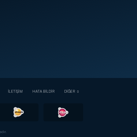
İLETİŞİM
HATA BİLDİR
DİĞER
dır.