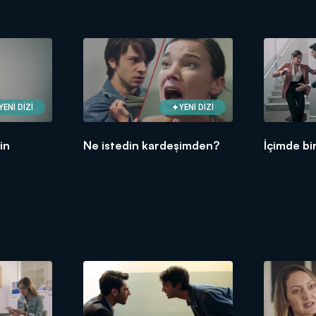
YENİ DİZİ
YENİ DİZİ
in
Ne istedin kardeşimden?
İçimde bi