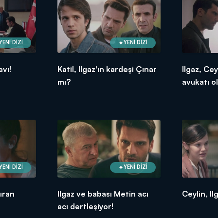
YENİ DİZİ
YENİ DİZİ
avı!
Katil, Ilgaz'ın kardeşi Çınar
Ilgaz, Cey
mı?
avukatı ol
YENİ DİZİ
YENİ DİZİ
ıran
Ilgaz ve babası Metin acı
Ceylin, Il
acı dertleşiyor!