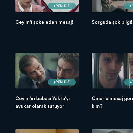
YENİ DİZİ
Ceylin'i şoke eden mesaj!
Sorguda şok bilgi!
YENİ DİZİ
Ceylin'in babası Yekta'yı
Çınar'a mesaj gö
avukat olarak tutuyor!
kim?