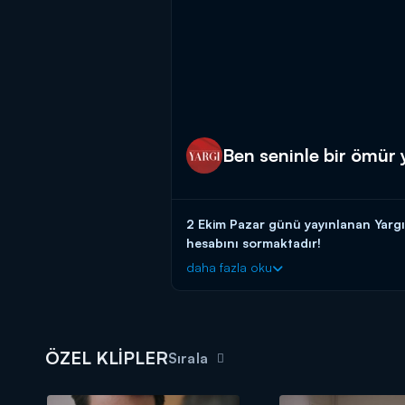
Ben seninle bir ömür
2 Ekim Pazar günü yayınlanan Yargı'
hesabını sormaktadır!
daha fazla oku
Ilgaz, Ceylin'i operasyon sırasında ke
korkusunun büyüklüğünü anlayan Ceylin
Yargı yeni bölümüyle her pazar akş
ÖZEL KLİPLER
Sırala