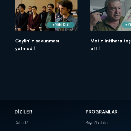
YENİ DİZİ
Y
Ceylin'in savunması
Metin intihara te
yetmedi!
etti!
DİZİLER
PROGRAMLAR
Daha 17
Beyaz'la Joker