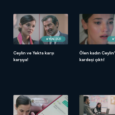
YENİ DİZİ
Ceylin ve Yekta karşı
Ölen kadın Ceylin'
karşıya!
kardeşi çıktı!