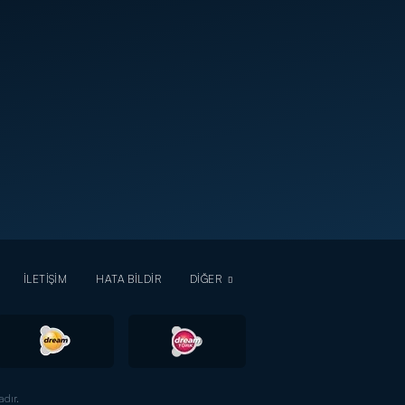
İLETİŞİM
HATA BİLDİR
DİĞER
dır.