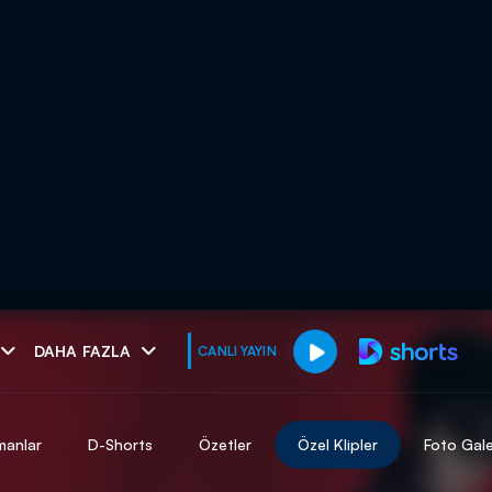
muhteşem ikili
DAHA FAZLA
CANLI YAYIN
I
manlar
D-Shorts
Özetler
Özel Klipler
Foto Gale