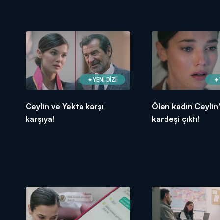
YENİ DİZİ
Ceylin ve Yekta karşı
Ölen kadın Ceylin'
karşıya!
kardeşi çıktı!