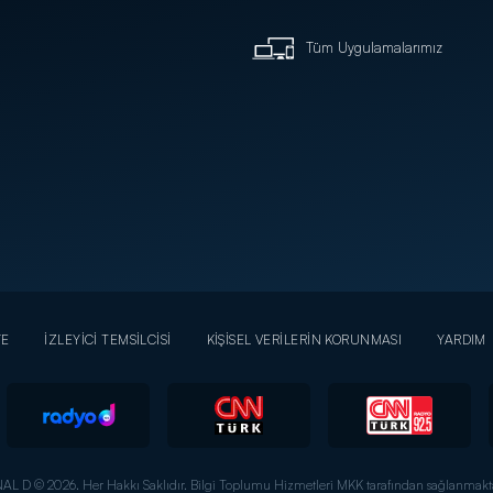
Tüm Uygulamalarımız
YE
İZLEYİCİ TEMSİLCİSİ
KİŞİSEL VERİLERİN KORUNMASI
YARDIM
AL D © 2026. Her Hakkı Saklıdır.
Bilgi Toplumu Hizmetleri MKK tarafından sağlanmakta