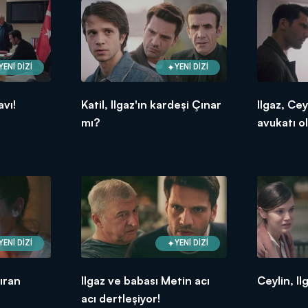
YENİ DİZİ
YENİ DİZİ
avı!
Katil, Ilgaz'ın kardeşi Çınar
Ilgaz, Cey
mı?
avukatı ol
YENİ DİZİ
YENİ DİZİ
ıran
Ilgaz ve babası Metin acı
Ceylin, Il
acı dertleşiyor!