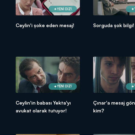
YENİ DİZİ
Ceylin'i şoke eden mesaj!
Sorguda şok bilgi!
YENİ DİZİ
Ceylin'in babası Yekta'yı
Çınar'a mesaj gö
avukat olarak tutuyor!
kim?