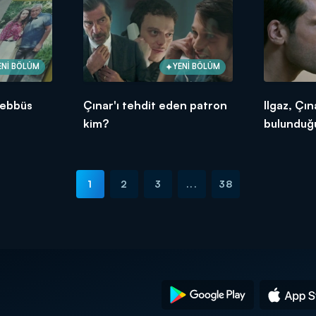
ENİ BÖLÜM
YENİ BÖLÜM
şebbüs
Çınar'ı tehdit eden patron
Ilgaz, Çın
kim?
bulunduğu
seziyor!
1
2
3
...
38