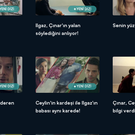
YENİ DİZİ
YENİ DİZİ
Ilgaz, Çınar'ın yalan
Senin yüz
söylediğini anlıyor!
YENİ DİZİ
YENİ DİZİ
nderen
Ceylin'in kardeşi ile Ilgaz'ın
Çınar, Ce
babası aynı karede!
bilgi verdi