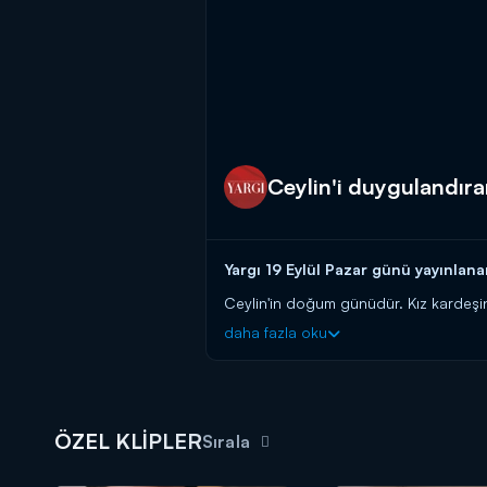
Ceylin'i duygulandıra
Yargı 19 Eylül Pazar günü yayınlana
Ceylin'in doğum günüdür. Kız kardeşi
anısı bulunmaktadır. Bu anlamlı hediye
daha fazla oku
Yargı yeni bölümüyle Pazar 20.00'd
ÖZEL KLİPLER
Sırala