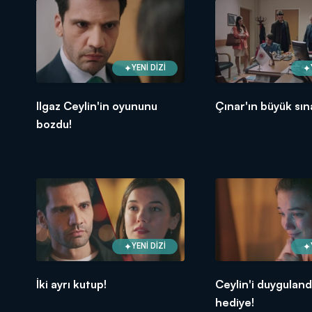
YENİ DİZİ
Ilgaz Ceylin'in oyununu
Çınar'ın büyük sın
bozdu!
YENİ DİZİ
İki ayrı kutup!
Ceylin'i duyguland
hediye!