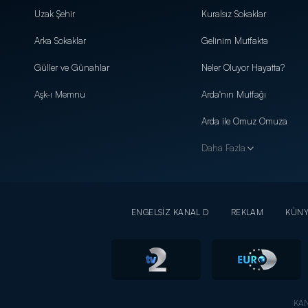
Uzak Şehir
Kuralsız Sokaklar
Arka Sokaklar
Gelinim Mutfakta
Güller ve Günahlar
Neler Oluyor Hayatta?
Aşk-ı Memnu
Arda'nın Mutfağı
Arda ile Omuz Omuza
Daha Fazla
ENGELSİZ KANAL D
REKLAM
KÜN
KAN