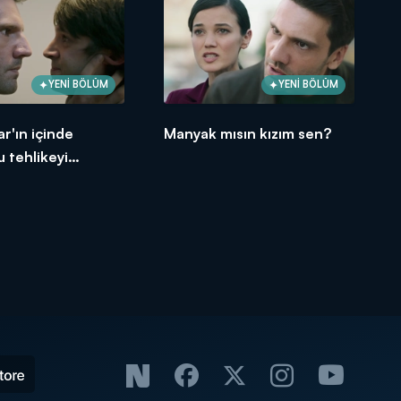
YENİ BÖLÜM
YENİ BÖLÜM
ar'ın içinde
Manyak mısın kızım sen?
 tehlikeyi