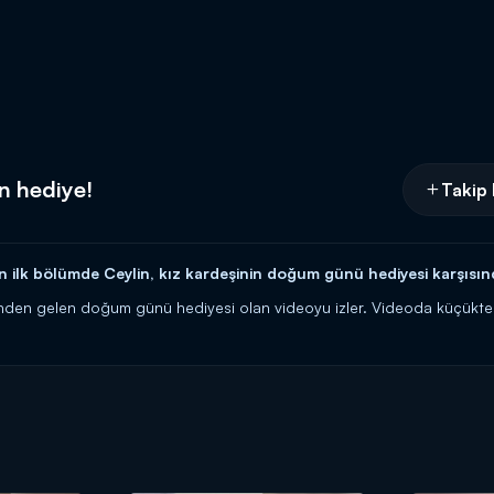
n hediye!
Takip 
n ilk bölümde Ceylin, kız kardeşinin doğum günü hediyesi karşısın
nden gelen doğum günü hediyesi olan videoyu izler. Videoda küçükten
 karşısında Ceylin mutluluktan ağlar.
a Kanal D'de!