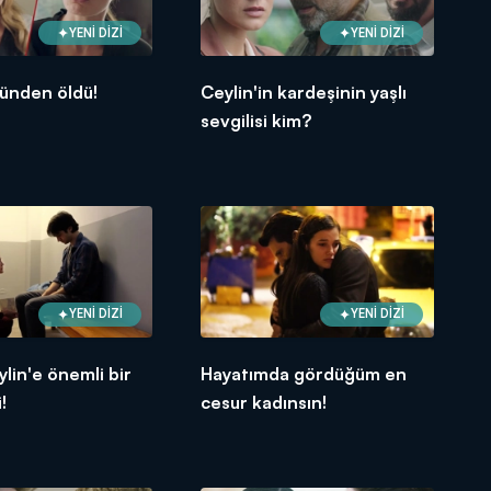
YENİ DİZİ
YENİ DİZİ
ünden öldü!
Ceylin'in kardeşinin yaşlı
sevgilisi kim?
YENİ DİZİ
YENİ DİZİ
ylin'e önemli bir
Hayatımda gördüğüm en
!
cesur kadınsın!