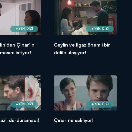
YENİ DİZİ
YENİ DİZİ
lin'den Çınar'ın
Ceylin ve Ilgaz önemli bir
masını istiyor!
delile ulaşıyor!
YENİ DİZİ
YENİ DİZİ
gaz'ı durduramadı!
Çınar ne saklıyor!