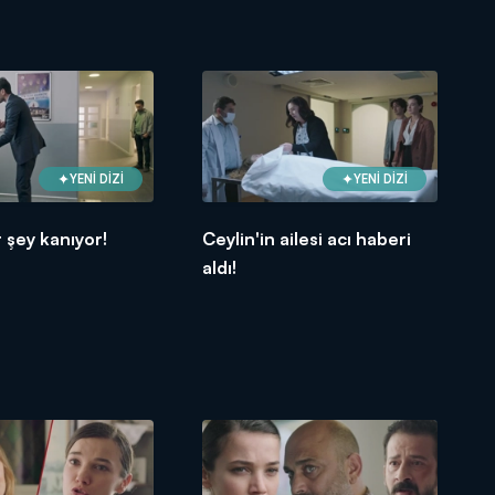
YENİ DİZİ
YENİ DİZİ
r şey kanıyor!
Ceylin'in ailesi acı haberi
aldı!