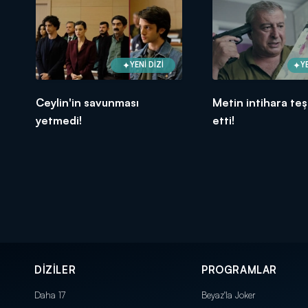
YENİ DİZİ
Y
Ceylin'in savunması
Metin intihara te
yetmedi!
etti!
DİZİLER
PROGRAMLAR
Daha 17
Beyaz'la Joker