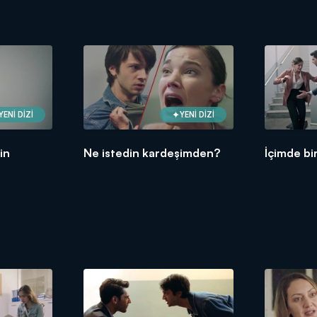
YENİ DİZİ
YENİ DİZİ
in
Ne istedin kardeşimden?
İçimde bi