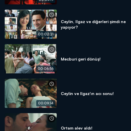
Ceylin, Ilgaz ve diğerleri şimdi ne
yapıyor?
00:02:21
Mecburi geri dönüş!
00:06:56
Ceylin ve Ilgaz'ın acı sonu!
00:09:14
Ortam alev aldı!