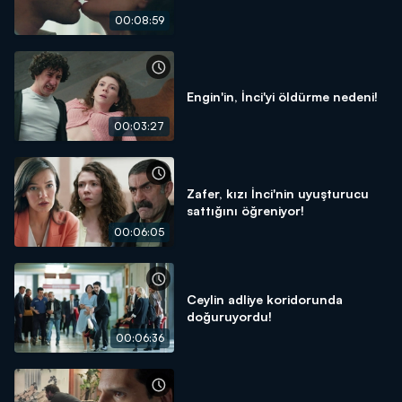
00:08:59
Engin'in, İnci'yi öldürme nedeni!
00:03:27
Zafer, kızı İnci'nin uyuşturucu
sattığını öğreniyor!
00:06:05
Ceylin adliye koridorunda
doğuruyordu!
00:06:36