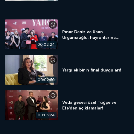
Pınar Deniz ve Kaan
Urgancıoğlu, hayranlarına
seslendi!
00:02:24
Yargı ekibinin final duyguları!
00:02:50
Veda gecesi özel Tuğçe ve
Efe'den açıklamalar!
00:03:24