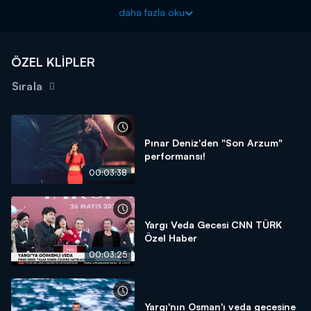
Ceylin'in doğum günüdür. Kız kardeşinden gelen doğum günü
daha fazla oku
hediyesi olan videoyu izler. Videoda küçükten büyüğe
ailesindeki herkesin bir anısı bulunmaktadır. Bu anlamlı hediye
karşısında Ceylin mutluluktan ağlar.
ÖZEL KLİPLER
Yargı yeni bölümüyle Pazar 20.00'da Kanal D'de!
Sırala
Pınar Deniz'den "Son Arzum"
performansı!
00:03:38
Yargı Veda Gecesi CNN TÜRK
Özel Haber
00:03:25
Yargı'nın Osman'ı veda gecesine