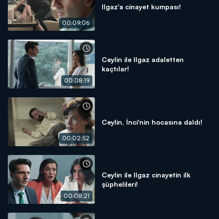
Ilgaz'a cinayet kumpası!
00:09:06
Ceylin ile Ilgaz adaletten
kaçtılar!
00:08:19
Ceylin, İnci'nin hocasına daldı!
00:02:52
Ceylin ile Ilgaz cinayetin ilk
şüphelileri!
00:08:21