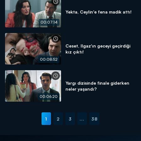
Yekta, Ceylin'e fena madik attı!
00:07:14
Ceset, Ilgaz'ın geceyi geçirdiği
kız çıktı!
00:08:52
Yargı dizisinde finale giderken
neler yaşandı?
00:06:20
1
2
3
...
38