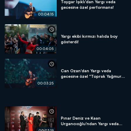
Toygar Işıklı'dan Yargı veda
gecesine özel performans!
00:04:15
Yargı ekibi kırmızı halıda boy
gösterdi!
00:04:05
Can Ozan'dan Yargı veda
gecesine özel "Toprak Yağmura"
performansı!
00:03:25
Pınar Deniz ve Kaan
Urgancıoğlu'ndan Yargı veda
gecesine özel röportaj!
00:03:19