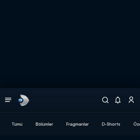
Arama
muhteşem ikili
ARAMA SONUÇLARI
Tümü
Bölümler
Fragmanlar
D-Shorts
Öze
DİĞER SONUÇLAR