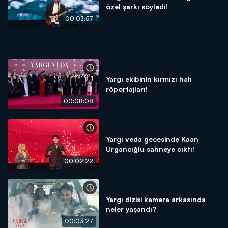
özel şarkı söyledi!
00:03:57
Yargı ekibinin kırmızı halı
röportajları!
00:08:08
Yargı veda gecesinde Kaan
Urgancığlu sahneye çıktı!
00:02:22
Yargı dizisi kamera arkasında
neler yaşandı?
00:03:27