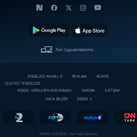
Tüm Uygulamalarımız
ENGELSİZ KANAL D
REKLAM
KÜNYE
İZLEYİCİ TEMSİLCİSİ
KİŞİSEL VERİLERİN KORUNMASI
YARDIM
İLETİŞİM
HATA BİLDİR
DİĞER
KANAL D © 2026. Her Hakkı Saklıdır.