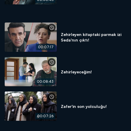
Zehirleyen kitaptaki parmak izi
Seda'nın çıktı!
00:07:17
Zehirleyeceğim!
00:08:43
Zafer'in son yolculuğu!
00:07:26