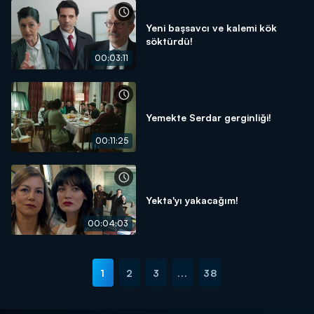
Yeni başsavcı ve kalemi kök
söktürdü!
00:03:11
Yemekte Serdar gerginliği!
00:11:25
Yekta'yı yakacağım!
00:04:03
1
2
3
...
38