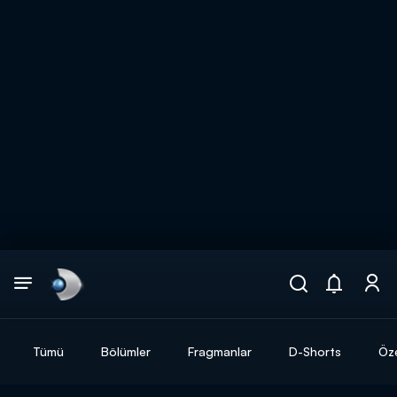
Arama
muhteşem ikili
ARAMA SONUÇLARI
Tümü
Bölümler
Fragmanlar
D-Shorts
Öze
DİĞER SONUÇLAR