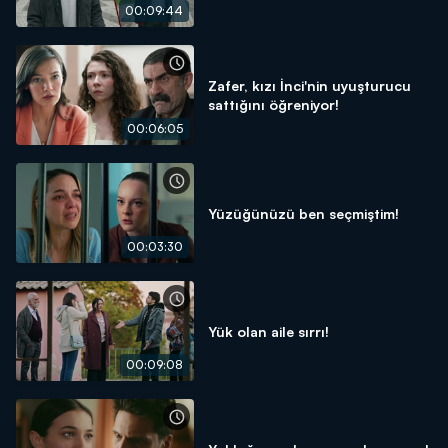
00:09:44
Zafer, kızı İnci'nin uyuşturucu
sattığını öğreniyor!
00:06:05
Yüzüğünüzü ben seçmiştim!
00:03:30
Yük olan aile sırrı!
00:09:08