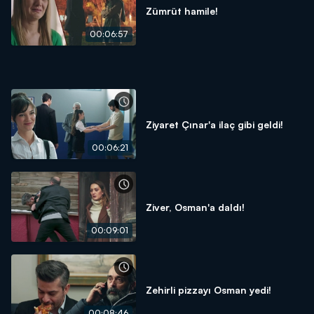
Zümrüt hamile!
00:06:57
Ziyaret Çınar'a ilaç gibi geldi!
00:06:21
Ziver, Osman'a daldı!
00:09:01
Zehirli pizzayı Osman yedi!
00:08:46