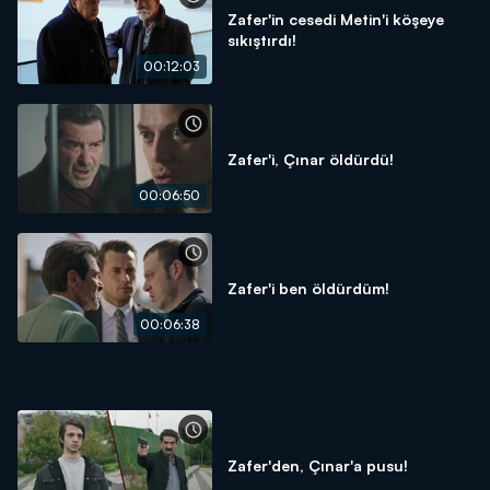
Zafer'in cesedi Metin'i köşeye
sıkıştırdı!
00:12:03
Zafer'i, Çınar öldürdü!
00:06:50
Zafer'i ben öldürdüm!
00:06:38
Zafer'den, Çınar'a pusu!