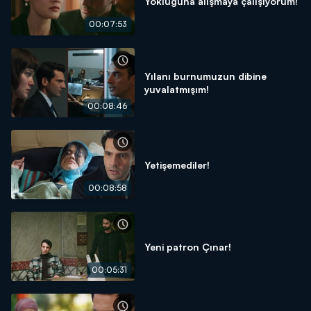
Yokluğuna alışmaya çalışıyorum!
00:07:53
Yılanı burnumuzun dibine
yuvalatmışım!
00:08:46
Yetişemediler!
00:08:58
Yeni patron Çınar!
00:05:31