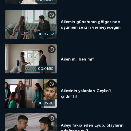
Ailemin günahının gölgesinde
üşümemize izin vermeyeceğim!
00:07:59
Ailen mi, ben mi?
00:01:50
Ailesinin yalanları Ceylin'i
çıldırttı!
00:09:38
Aileyi takip eden Eyüp, olayların
odağında mı?