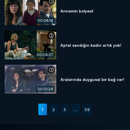
Annemin kolyesi!
00:08:14
Aptal sandığın kadın artık yok!
00:04:37
Aralarında duygusal bir bağ var!
00:01:24
1
2
3
...
38