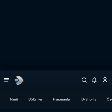
Arama
muhteşem ikili
ARAMA SONUÇLARI
Tümü
Bölümler
Fragmanlar
D-Shorts
Öze
DİĞER SONUÇLAR