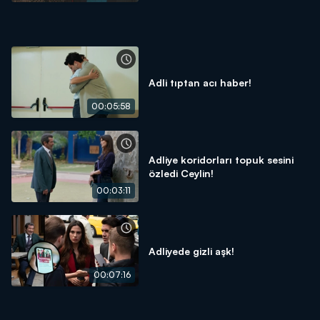
Adli tıptan acı haber!
00:05:58
Adliye koridorları topuk sesini
özledi Ceylin!
00:03:11
Adliyede gizli aşk!
00:07:16