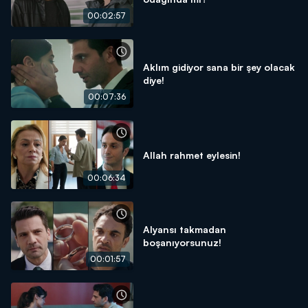
00:02:57
Aklım gidiyor sana bir şey olacak
diye!
00:07:36
Allah rahmet eylesin!
00:06:34
Alyansı takmadan
boşanıyorsunuz!
00:01:57