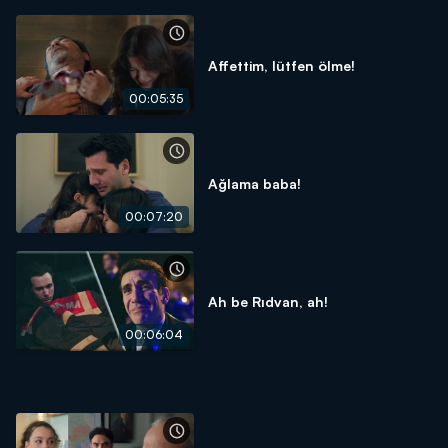
Affettim, lütfen ölme!
00:05:35
Ağlama baba!
00:07:20
Ah be Rıdvan, ah!
00:06:04