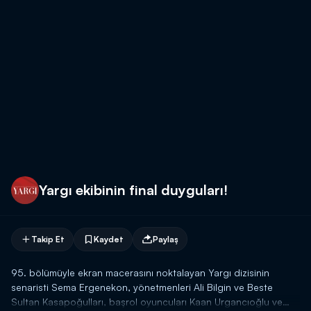
Yargı ekibinin final duyguları!
Takip Et
Kaydet
Paylaş
95. bölümüyle ekran macerasını noktalayan Yargı dizisinin
senaristi Sema Ergenekon, yönetmenleri Ali Bilgin ve Beste
Sultan Kasapoğulları, başrol oyuncuları Kaan Urgancıoğlu ve