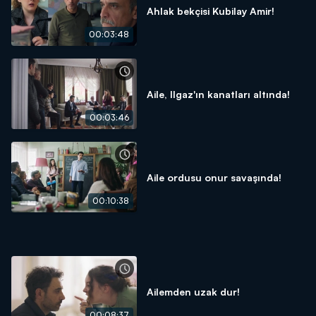
Ahlak bekçisi Kubilay Amir!
00:03:48
Aile, Ilgaz'ın kanatları altında!
00:03:46
Aile ordusu onur savaşında!
00:10:38
Ailemden uzak dur!
00:08:37