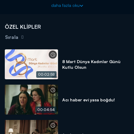
Pınar Deniz'den finale özel açıklamalar geldi.
daha fazla oku
ÖZEL KLİPLER
Sırala
8 Mart Dünya Kadınlar Günü
Kutlu Olsun
00:02:58
Acı haber evi yasa boğdu!
00:04:54