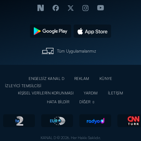
Tüm Uygulamalarımız
ENGELSİZ KANAL D
REKLAM
KÜNYE
İZLEYİCİ TEMSİLCİSİ
KİŞİSEL VERİLERİN KORUNMASI
YARDIM
İLETİŞİM
HATA BİLDİR
DİĞER
KANAL D © 2026. Her Hakkı Saklıdır.