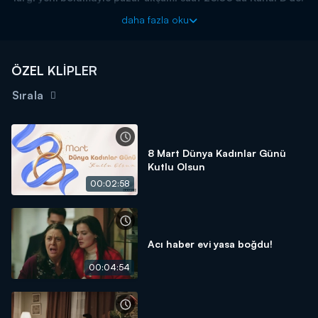
daha fazla oku
ÖZEL KLİPLER
Sırala
8 Mart Dünya Kadınlar Günü
Kutlu Olsun
00:02:58
Acı haber evi yasa boğdu!
00:04:54