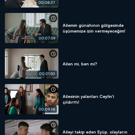
00:08:37
Ailemin günahının gölgesinde
üşümemize izin vermeyeceğim!
00:07:59
Ailen mi, ben mi?
00:01:50
Ailesinin yalanları Ceylin'i
çıldırttı!
00:09:38
Aileyi takip eden Eyüp, olayların