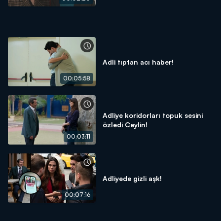
Adli tıptan acı haber!
00:05:58
Adliye koridorları topuk sesini
özledi Ceylin!
00:03:11
Adliyede gizli aşk!
00:07:16