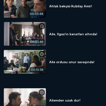
Ahlak bekçisi Kubilay Amir!
00:03:48
Aile, Ilgaz'ın kanatları altında!
00:03:46
Aile ordusu onur savaşında!
00:10:38
Ailemden uzak dur!