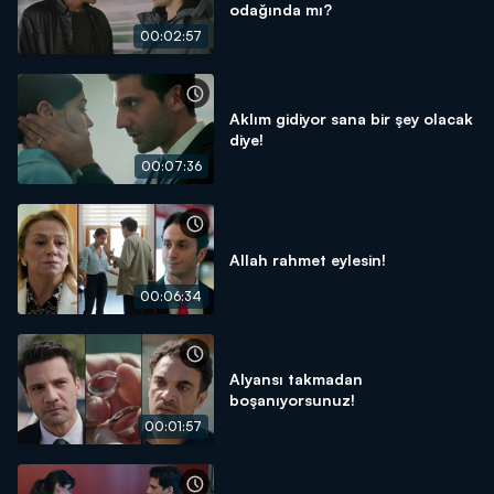
odağında mı?
00:02:57
Aklım gidiyor sana bir şey olacak
diye!
00:07:36
Allah rahmet eylesin!
00:06:34
Alyansı takmadan
boşanıyorsunuz!
00:01:57