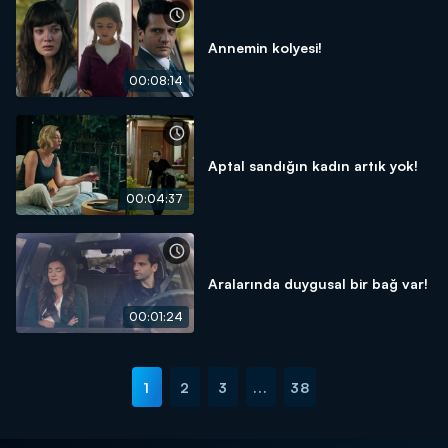
Annemin kolyesi!
00:08:14
Aptal sandığın kadın artık yok!
00:04:37
Aralarında duygusal bir bağ var!
00:01:24
1
2
3
...
38