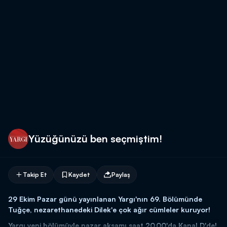
Yüzüğünüzü ben seçmiştim!
Takip Et
Kaydet
Paylaş
29 Ekim Pazar günü yayınlanan Yargı'nın 69. Bölümünde
Tuğçe, nezarethanedeki Dilek'e çok ağır cümleler kuruyor!
Yargı yeni bölümüyle pazar akşamı saat 20.00'da Kanal D'de!