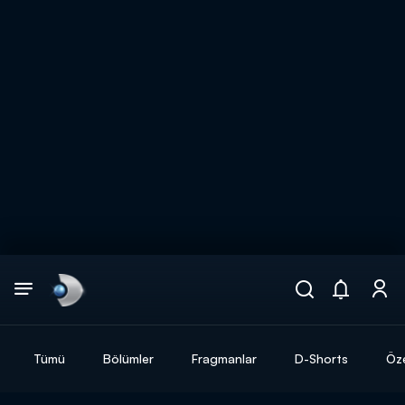
Arama
muhteşem ikili
ARAMA SONUÇLARI
Tümü
Bölümler
Fragmanlar
D-Shorts
Öze
DİĞER SONUÇLAR