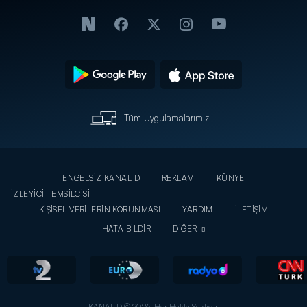
Tüm Uygulamalarımız
ENGELSİZ KANAL D
REKLAM
KÜNYE
İZLEYİCİ TEMSİLCİSİ
KİŞİSEL VERİLERİN KORUNMASI
YARDIM
İLETİŞİM
HATA BİLDİR
DİĞER
KANAL D © 2026. Her Hakkı Saklıdır.