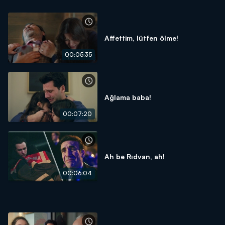
Affettim, lütfen ölme!
00:05:35
Ağlama baba!
00:07:20
Ah be Rıdvan, ah!
00:06:04