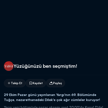
Yüzüğünüzü ben seçmiştim!
Takip Et
Kaydet
Paylaş
29 Ekim Pazar günü yayınlanan Yargı'nın 69. Bölümünde
Tuğçe, nezarethanedeki Dilek'e çok ağır cümleler kuruyor!
Yargı yeni bölümüyle pazar akşamı saat 20.00'da Kanal D'de!