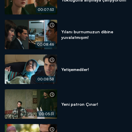
00:07:53
Yılanı burnumuzun dibine
yuvalatmışım!
00:08:46
Yetişemediler!
00:08:58
Yeni patron Çınar!
00:05:31