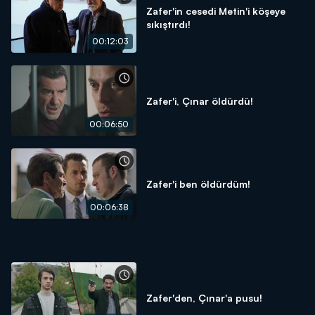
Zafer'in cesedi Metin'i köşeye
sıkıştırdı!
00:12:03
Zafer'i, Çınar öldürdü!
00:06:50
Zafer'i ben öldürdüm!
00:06:38
Zafer'den, Çınar'a pusu!