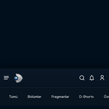
Arama
muhteşem ikili
ARAMA SONUÇLARI
Tümü
Bölümler
Fragmanlar
D-Shorts
Öze
DİĞER SONUÇLAR