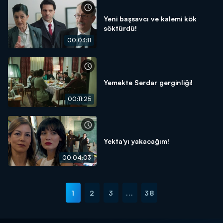
Yeni başsavcı ve kalemi kök
söktürdü!
00:03:11
Yemekte Serdar gerginliği!
00:11:25
Yekta'yı yakacağım!
00:04:03
1
2
3
...
38