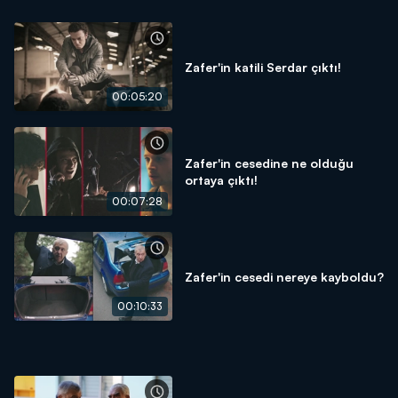
Zafer'in katili Serdar çıktı!
00:05:20
Zafer'in cesedine ne olduğu
ortaya çıktı!
00:07:28
Zafer'in cesedi nereye kayboldu?
00:10:33