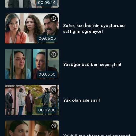
00:09:44
Zafer, kızı İnci'nin uyuşturucu
sattığını öğreniyor!
00:06:05
Yüzüğünüzü ben seçmiştim!
00:03:30
Yük olan aile sırrı!
00:09:08
Yokluğuna alışmaya çalışıyorum!