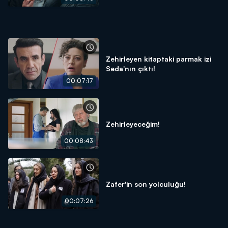
Zehirleyen kitaptaki parmak izi
Seda'nın çıktı!
00:07:17
Zehirleyeceğim!
00:08:43
Zafer'in son yolculuğu!
00:07:26