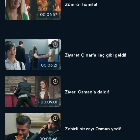
Zümrüt hamile!
00:06:57
Ziyaret Çınar'a ilaç gibi geldi!
00:06:21
Ziver, Osman'a daldı!
00:09:01
Zehirli pizzayı Osman yedi!
00:08:46