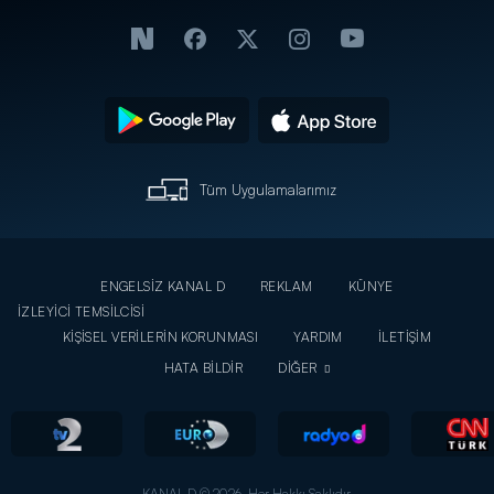
Tüm Uygulamalarımız
ENGELSİZ KANAL D
REKLAM
KÜNYE
İZLEYİCİ TEMSİLCİSİ
KİŞİSEL VERİLERİN KORUNMASI
YARDIM
İLETİŞİM
HATA BİLDİR
DİĞER
KANAL D © 2026. Her Hakkı Saklıdır.