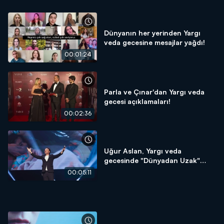
Dünyanın her yerinden Yargı
veda gecesine mesajlar yağdı!
00:01:24
Parla ve Çınar'dan Yargı veda
gecesi açıklamaları!
00:02:36
Uğur Aslan, Yargı veda
gecesinde "Dünyadan Uzak"
şarkısını seslendirdi!
00:05:11