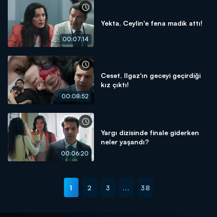
Yekta, Ceylin'e fena madik attı!
00:07:14
Ceset, Ilgaz'ın geceyi geçirdiği
kız çıktı!
00:08:52
Yargı dizisinde finale giderken
neler yaşandı?
00:06:20
1
2
3
...
38