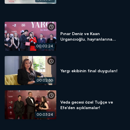
Pınar Deniz ve Kaan
Urgancıoğlu, hayranlarına
seslendi!
00:02:24
Yargı ekibinin final duyguları!
00:02:50
Veda gecesi özel Tuğçe ve
Efe'den açıklamalar!
00:03:24