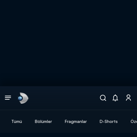
Arama
muhteşem ikili
ARAMA SONUÇLARI
Tümü
Bölümler
Fragmanlar
D-Shorts
Öze
DİĞER SONUÇLAR