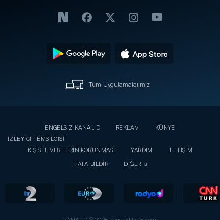
Tüm Uygulamalarımız
ENGELSİZ KANAL D
REKLAM
KÜNYE
İZLEYİCİ TEMSİLCİSİ
KİŞİSEL VERİLERİN KORUNMASI
YARDIM
İLETİŞİM
HATA BİLDİR
DİĞER
KANAL D © 2026. Her Hakkı Saklıdır.