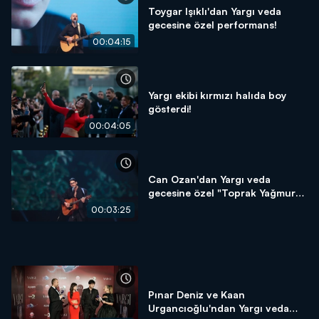
Toygar Işıklı'dan Yargı veda
gecesine özel performans!
00:04:15
Yargı ekibi kırmızı halıda boy
gösterdi!
00:04:05
Can Ozan'dan Yargı veda
gecesine özel "Toprak Yağmura"
performansı!
00:03:25
Pınar Deniz ve Kaan
Urgancıoğlu'ndan Yargı veda