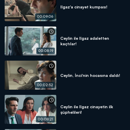
Ilgaz'a cinayet kumpası!
00:09:06
Ceylin ile Ilgaz adaletten
kaçtılar!
00:08:19
Ceylin, İnci'nin hocasına daldı!
00:02:52
Ceylin ile Ilgaz cinayetin ilk
şüphelileri!
00:08:21