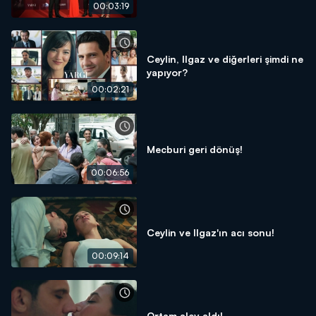
gecesine özel röportaj!
00:03:19
Ceylin, Ilgaz ve diğerleri şimdi ne
yapıyor?
00:02:21
Mecburi geri dönüş!
00:06:56
Ceylin ve Ilgaz'ın acı sonu!
00:09:14
Ortam alev aldı!