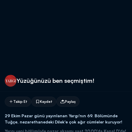
Yüzüğünüzü ben seçmiştim!
Takip Et
Kaydet
Paylaş
29 Ekim Pazar günü yayınlanan Yargı'nın 69. Bölümünde
Tuğçe, nezarethanedeki Dilek'e çok ağır cümleler kuruyor!
Yargı yeni bölümüyle pazar akşamı saat 20.00'da Kanal D'de!