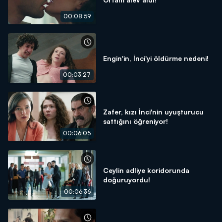
00:08:59
Engin'in, İnci'yi öldürme nedeni!
00:03:27
Zafer, kızı İnci'nin uyuşturucu
sattığını öğreniyor!
00:06:05
Ceylin adliye koridorunda
doğuruyordu!
00:06:36