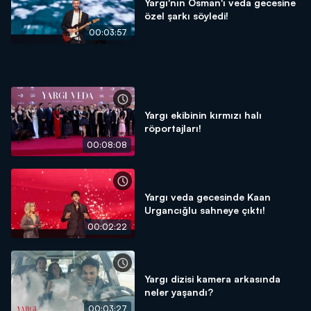
Yargı'nın Osman'ı veda gecesine
özel şarkı söyledi!
00:03:57
Yargı ekibinin kırmızı halı
röportajları!
00:08:08
Yargı veda gecesinde Kaan
Urgancığlu sahneye çıktı!
00:02:22
Yargı dizisi kamera arkasında
neler yaşandı?
00:03:27