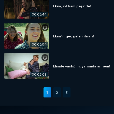
Ekim, intikam peşinde!
00:05:44
Ekim'in geç gelen itirafı!
00:05:04
Elimde yastığım, yanımda annem!
00:02:08
1
2
3