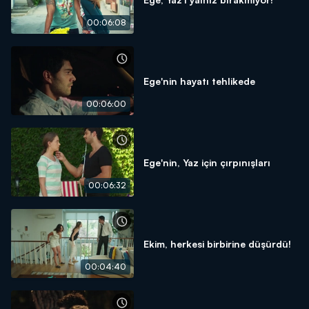
00:06:08
Ege'nin hayatı tehlikede
00:06:00
Ege'nin, Yaz için çırpınışları
00:06:32
Ekim, herkesi birbirine düşürdü!
00:04:40