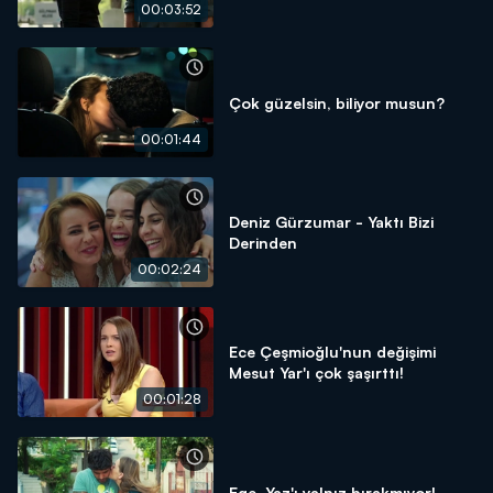
00:03:52
Çok güzelsin, biliyor musun?
00:01:44
Deniz Gürzumar - Yaktı Bizi
Derinden
00:02:24
Ece Çeşmioğlu'nun değişimi
Mesut Yar'ı çok şaşırttı!
00:01:28
Ege, Yaz'ı yalnız bırakmıyor!