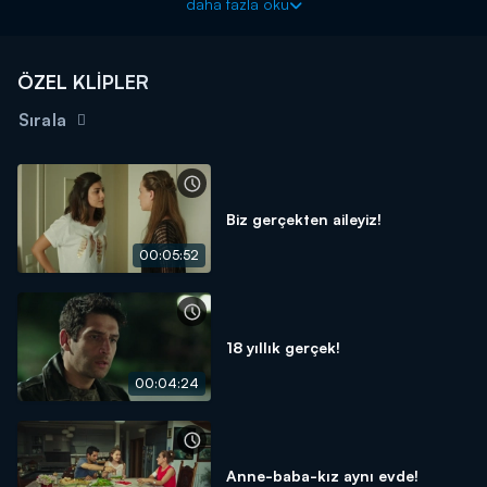
daha fazla oku
ÖZEL KLİPLER
Sırala
Biz gerçekten aileyiz!
00:05:52
18 yıllık gerçek!
00:04:24
Anne-baba-kız aynı evde!