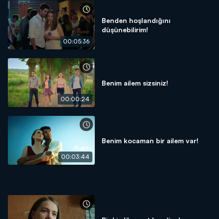
Benden hoşlandığını
düşünebilirim!
00:05:36
Benim ailem sizsiniz!
00:00:24
Benim kocaman bir ailem var!
00:03:44