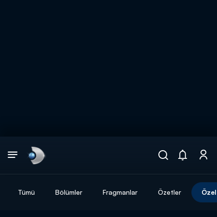
Arama
muhteşem ikili
ARAMA SONUÇLARI
Tümü
Bölümler
Fragmanlar
Özetler
Özel
DİĞER SONUÇLAR