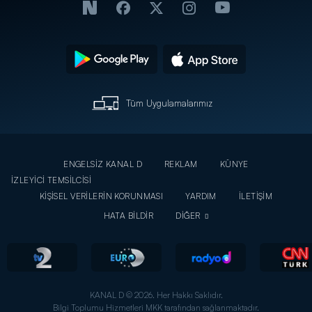
Tüm Uygulamalarımız
ENGELSİZ KANAL D
REKLAM
KÜNYE
İZLEYİCİ TEMSİLCİSİ
KİŞİSEL VERİLERİN KORUNMASI
YARDIM
İLETİŞİM
HATA BİLDİR
DİĞER
KANAL D © 2026. Her Hakkı Saklıdır.
Bilgi Toplumu Hizmetleri MKK tarafından sağlanmaktadır.