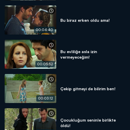
Bu biraz erken oldu ama!
00:04:40
Bu evliliğe asla izin
vermeyeceğim!
00:05:52
Çekip gitmeyi de bilirim ben!
00:03:12
Çocukluğum seninle birlikte
öldü!