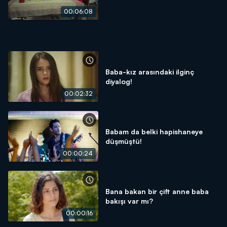
00:06:08
Baba-kız arasındaki ilginç
diyalog!
00:02:32
Babam da belki hapishaneye
düşmüştü!
00:00:24
Bana bakan bir çift anne baba
bakışı var mı?
00:00:16