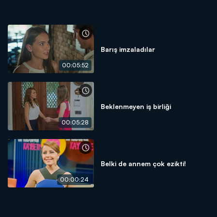
Barış imzaladılar
00:05:52
Beklenmeyen iş birliği
00:05:28
Belki de annem çok ezikti!
00:00:24