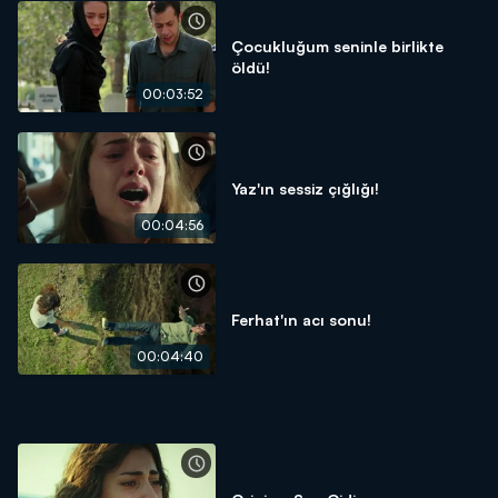
Çocukluğum seninle birlikte
öldü!
00:03:52
Yaz'ın sessiz çığlığı!
00:04:56
Ferhat'ın acı sonu!
00:04:40