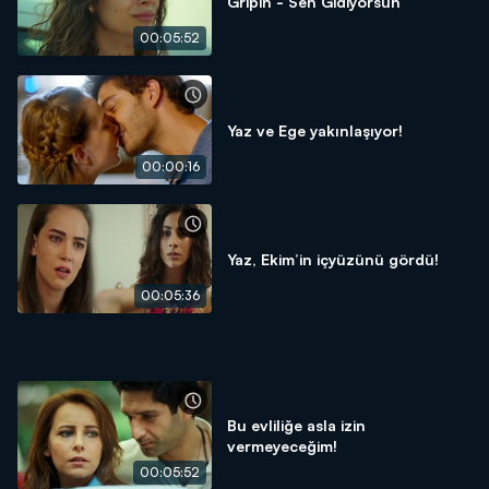
Gripin - Sen Gidiyorsun
00:05:52
Yaz ve Ege yakınlaşıyor!
00:00:16
Yaz, Ekim’in içyüzünü gördü!
00:05:36
Bu evliliğe asla izin
vermeyeceğim!
00:05:52