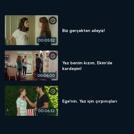
Biz gerçekten aileyiz!
00:05:52
Yaz benim kızım, Ekim'de
kardeşim!
00:06:00
Ege'nin, Yaz için çırpınışları
00:06:32