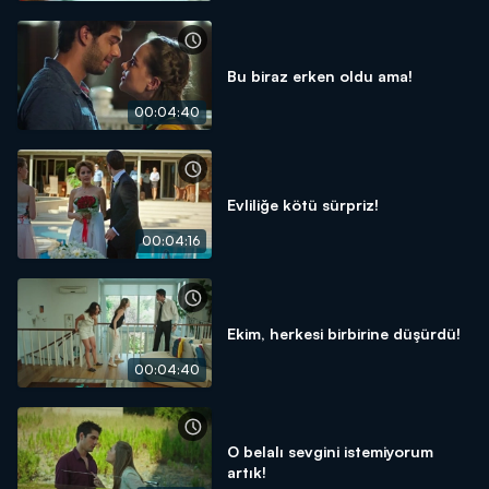
Bu biraz erken oldu ama!
00:04:40
Evliliğe kötü sürpriz!
00:04:16
Ekim, herkesi birbirine düşürdü!
00:04:40
O belalı sevgini istemiyorum
artık!