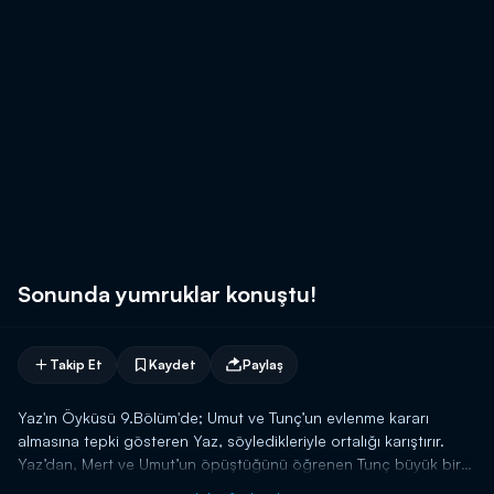
Sonunda yumruklar konuştu!
Takip Et
Kaydet
Paylaş
Yaz'ın Öyküsü 9.Bölüm'de; Umut ve Tunç’un evlenme kararı
almasına tepki gösteren Yaz, söyledikleriyle ortalığı karıştırır.
Yaz’dan, Mert ve Umut’un öpüştüğünü öğrenen Tunç büyük bir
hayal kırıklığı yaşar. Umut için karşı karşıya gelen Tunç ve Mert’in