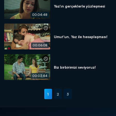
Yaz'ın gerçeklerle yüzleşmesi
00:04:48
Umut'un, Yaz ile hesaplaşması!
00:06:08
Biz birbirimizi seviyoruz!
00:03:44
1
2
3