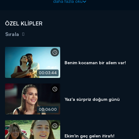
daha fazla oku
hesaplaşmasında yumruklar konuşur.
ÖZEL KLİPLER
Sırala
Benim kocaman bir ailem var!
00:03:44
Yaz'a sürpriz doğum günü
00:06:00
Ekim'in geç gelen itirafı!