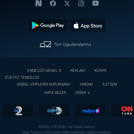
Tüm Uygulamalarımız
ENGELSİZ KANAL D
REKLAM
KÜNYE
İZLEYİCİ TEMSİLCİSİ
KİŞİSEL VERİLERİN KORUNMASI
YARDIM
İLETİŞİM
HATA BİLDİR
DİĞER
KANAL D © 2026. Her Hakkı Saklıdır.
Bilgi Toplumu Hizmetleri MKK tarafından sağlanmaktadır.