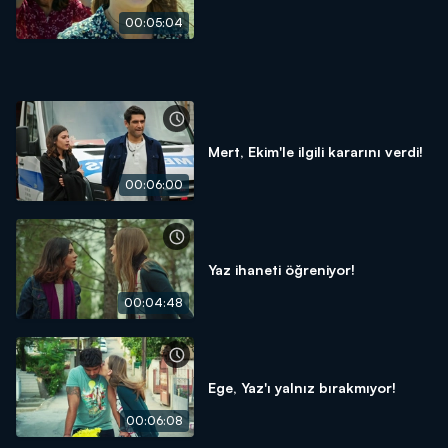
00:05:04
Mert, Ekim'le ilgili kararını verdi!
00:06:00
Yaz ihaneti öğreniyor!
00:04:48
Ege, Yaz'ı yalnız bırakmıyor!
00:06:08