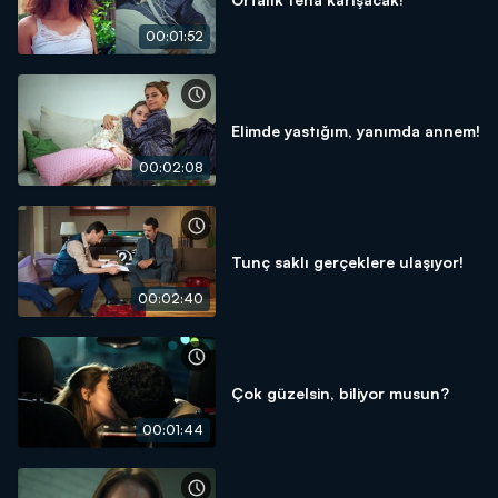
00:01:52
Elimde yastığım, yanımda annem!
00:02:08
Tunç saklı gerçeklere ulaşıyor!
00:02:40
Çok güzelsin, biliyor musun?
00:01:44