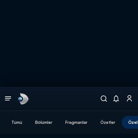
Arama
muhteşem ikili
ARAMA SONUÇLARI
Tümü
Bölümler
Fragmanlar
Özetler
Özel
DİĞER SONUÇLAR