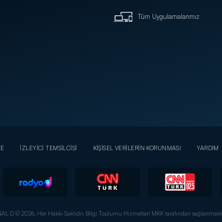
Tüm Uygulamalarımız
YE
İZLEYİCİ TEMSİLCİSİ
KİŞİSEL VERİLERİN KORUNMASI
YARDIM
AL D © 2026. Her Hakkı Saklıdır.
Bilgi Toplumu Hizmetleri MKK tarafından sağlanmakta