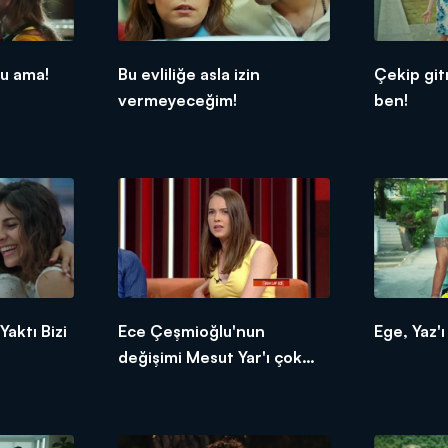
du ama!
Bu evliliğe asla izin
Çekip git
vermeyeceğim!
ben!
aktı Bizi
Ece Çeşmioğlu'nun
Ege, Yaz'ı
değişimi Mesut Yar'ı çok
şaşırttı!