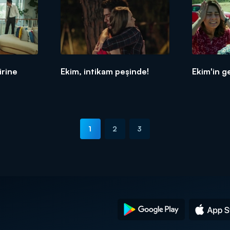
irine
Ekim, intikam peşinde!
Ekim'in ge
1
2
3