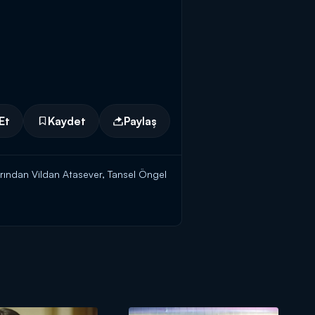
Et
Kaydet
Paylaş
larından Vildan Atasever, Tansel Öngel