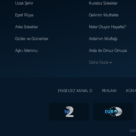
Uzak Şehir
Kuralsız Sokaklar
Eşref Rüya
Gelinim Mutfakta
Arka Sokaklar
Neler Oluyor Hayatta?
Güller ve Günahlar
Arda'nın Mutfağı
Aşk-ı Memnu
Arda ile Omuz Omuza
Daha Fazla
ENGELSİZ KANAL D
REKLAM
KÜN
KAN