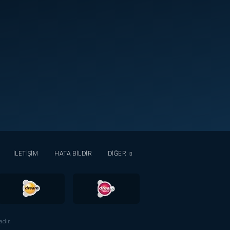
İLETİŞİM
HATA BİLDİR
DİĞER
dır.