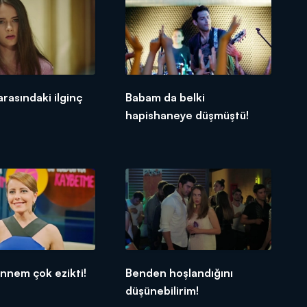
arasındaki ilginç
Babam da belki
hapishaneye düşmüştü!
annem çok ezikti!
Benden hoşlandığını
düşünebilirim!