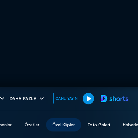
muhteşem ikili
DAHA FAZLA
CANLI YAYIN
I
manlar
Özetler
Özel Klipler
Foto Galeri
Haberle