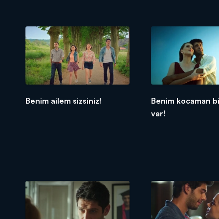
Benim ailem sizsiniz!
Benim kocaman bi
var!