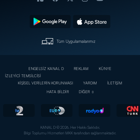
Tüm Uygulamalarımız
ENGELSİZ KANAL D
REKLAM
KÜNYE
İZLEYİCİ TEMSİLCİSİ
KİŞİSEL VERİLERİN KORUNMASI
YARDIM
İLETİŞİM
HATA BİLDİR
DİĞER
KANAL D © 2026. Her Hakkı Saklıdır.
Bilgi Toplumu Hizmetleri MKK tarafından sağlanmaktadır.