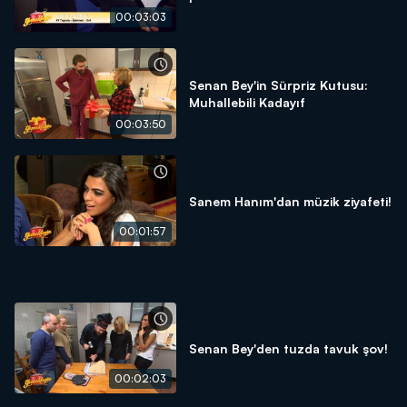
00:03:03
Senan Bey'in Sürpriz Kutusu:
Muhallebili Kadayıf
00:03:50
Sanem Hanım'dan müzik ziyafeti!
00:01:57
Senan Bey'den tuzda tavuk şov!
00:02:03