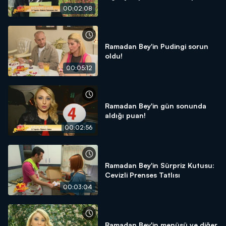
00:02:08
Ramadan Bey'in Pudingi sorun
oldu!
00:05:12
Ramadan Bey'in gün sonunda
aldığı puan!
00:02:56
Ramadan Bey'in Sürpriz Kutusu:
Cevizli Prenses Tatlısı
00:03:04
Ramadan Bey'in menüsü ve diğer