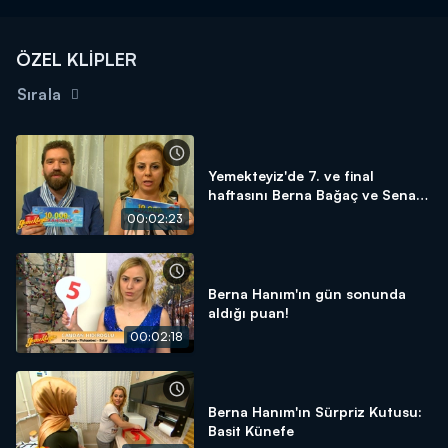
ÖZEL KLİPLER
Sırala
Yemekteyiz'de 7. ve final
haftasını Berna Bağaç ve Senan
Ansen 1. bitirdiler!
00:02:23
Berna Hanım'ın gün sonunda
aldığı puan!
00:02:18
Berna Hanım'ın Sürpriz Kutusu:
Basit Künefe