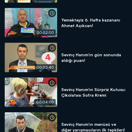
Yemekteyiz 6. Hafta kazananı
Ahmet Açıkcan!
00:02:00
Sevinç Hanım'ın gün sonunda
aldığı puan!
00:02:40
Sevinç Hanım'ın Sürpriz Kutusu:
Çikolatası Sofra Kremi
00:04:00
Sevinç Hanım'ın menüsü ve
diğer yarışmacıların ilk tepkileri!