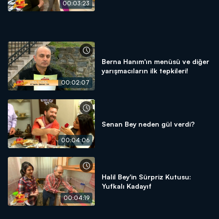
00:03:23
Berna Hanım'ın menüsü ve diğer
yarışmacıların ilk tepkileri!
00:02:07
Senan Bey neden gül verdi?
00:04:06
Halil Bey'in Sürpriz Kutusu:
Yufkalı Kadayıf
00:04:19