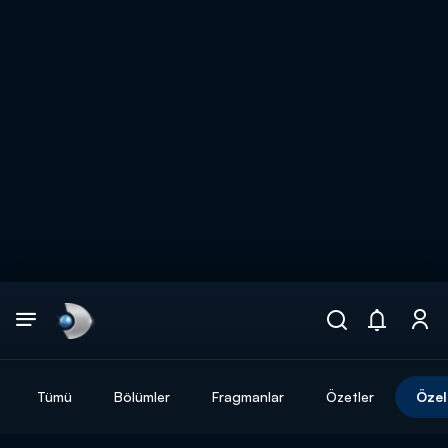
Arama
muhteşem ikili
ARAMA SONUÇLARI
Tümü
Bölümler
Fragmanlar
Özetler
Özel
DİĞER SONUÇLAR