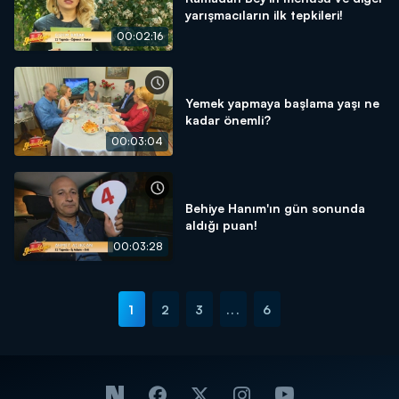
yarışmacıların ilk tepkileri!
00:02:16
Yemek yapmaya başlama yaşı ne
kadar önemli?
00:03:04
Behiye Hanım'ın gün sonunda
aldığı puan!
00:03:28
1
2
3
...
6