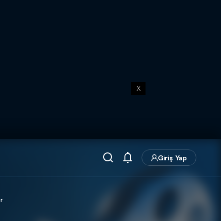
X
Giriş Yap
r