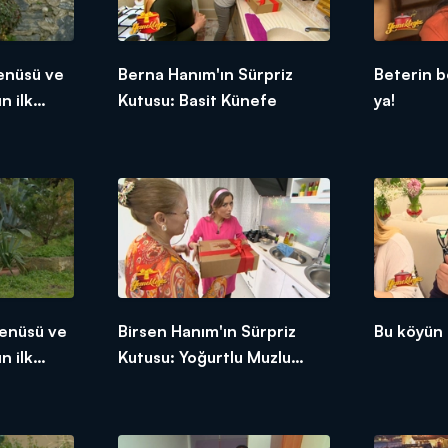
enüsü ve
Berna Hanım'ın Sürpriz
Beterin b
n ilk
Kutusu: Basit Künefe
ya!
menüsü ve
Birsen Hanım'ın Sürpriz
Bu köyün 
n ilk
Kutusu: Yoğurtlu Muzlu
Tatlı!