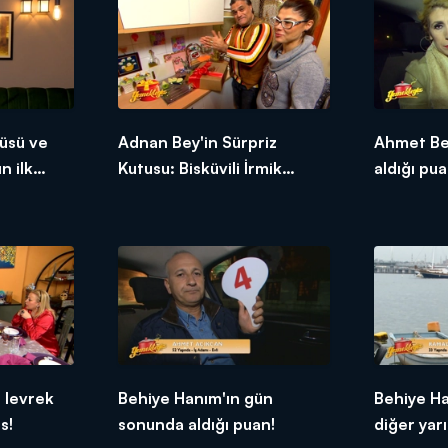
üsü ve
Adnan Bey'in Sürpriz
Ahmet Be
n ilk
Kutusu: Bisküvili İrmik
aldığı pua
Tatlısı!
 levrek
Behiye Hanım'ın gün
Behiye H
s!
sonunda aldığı puan!
diğer yarı