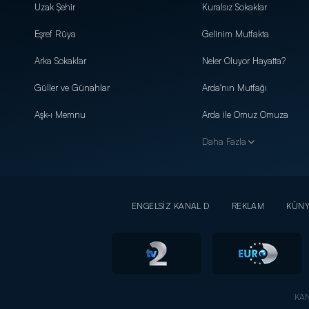
Uzak Şehir
Kuralsız Sokaklar
Eşref Rüya
Gelinim Mutfakta
Arka Sokaklar
Neler Oluyor Hayatta?
Güller ve Günahlar
Arda'nın Mutfağı
Aşk-ı Memnu
Arda ile Omuz Omuza
Daha Fazla
ENGELSİZ KANAL D
REKLAM
KÜN
KAN