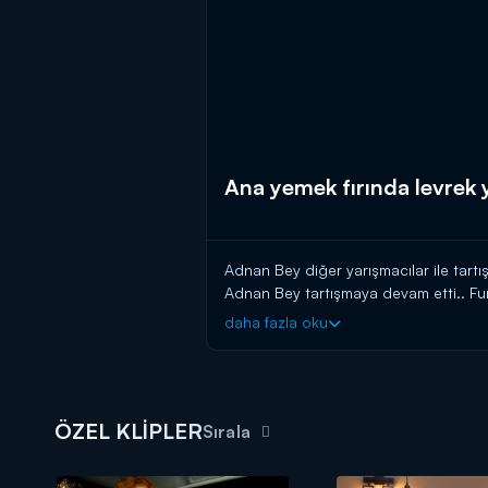
Ana yemek fırında levrek 
Adnan Bey diğer yarışmacılar ile tartı
Adnan Bey tartışmaya devam etti.. Fur
patatesler kömür olmuştu!
daha fazla oku
ÖZEL KLİPLER
Sırala