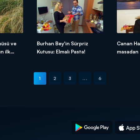
nüsü ve
Burhan Bey'in Sürpriz
Canan Ha
n ilk
Kutusu: Elmalı Pasta!
masadan 
etti!
1
2
3
...
6