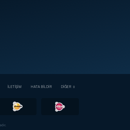
İLETİŞİM
HATA BİLDİR
DİĞER
dır.