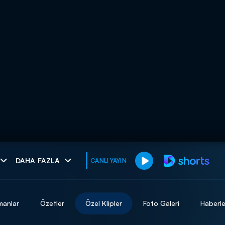
muhteşem ikili
DAHA FAZLA
CANLI YAYIN
I
manlar
Özetler
Özel Klipler
Foto Galeri
Haberle