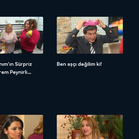
nım'ın Sürpriz
Ben aşçı değilim ki!
rem Peynirli
tlısı!