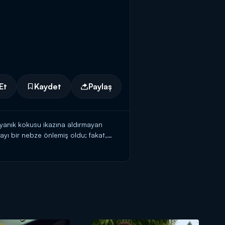
Et
Kaydet
Paylaş
n yanık kokusu ikazına aldırmayan
yı bir nebze önlemiş oldu; fakat,