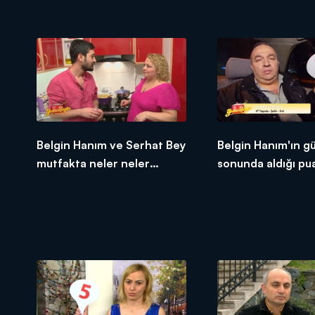
Belgin Hanım ve Serhat Bey
Belgin Hanım'ın g
mutfakta neler neler
sonunda aldığı pu
kaynattı!