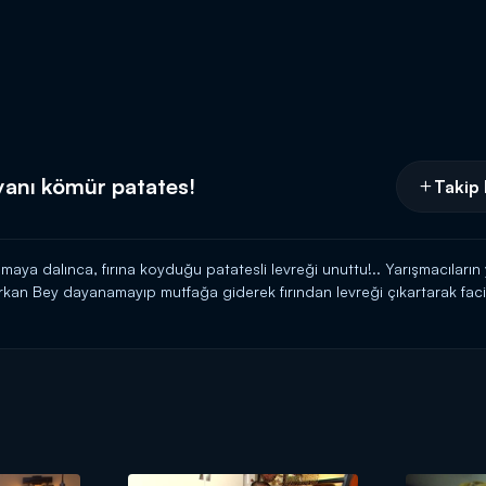
yanı kömür patates!
Takip 
şmaya dalınca, fırına koyduğu patatesli levreği unuttu!.. Yarışmacıları
kan Bey dayanamayıp mutfağa giderek fırından levreği çıkartarak facia