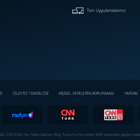
Tüm Uygulamalarımız
YE
İZLEYİCİ TEMSİLCİSİ
KİŞİSEL VERİLERİN KORUNMASI
YARDIM
AL D © 2026. Her Hakkı Saklıdır.
Bilgi Toplumu Hizmetleri MKK tarafından sağlanmakta