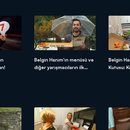
tepkileri!
ün
Belgin Hanım'ın menüsü ve
Belgin Ha
an!
diğer yarışmacıların ilk
Kutusu: K
tepkileri!
Armutlu Ta