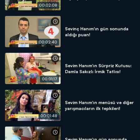
00:02:08
Sevinç Hanım'ın gün sonunda
aldığı puan!
00:02:40
Sevim Hanım'ın Sürpriz Kutusu:
Damla Sakızlı İrmik Tatlısı!
00:01:17
Sevim Hanım'ın menüsü ve diğer
yarışmacıların ilk tepkileri!
00:01:48
Sevim Hanım'ın gün sonunda