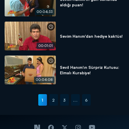
aldığı puan!
00:04:33
Sevim Hanım'dan hediye kaktüs!
00:01:01
Sevil Hanım'ın Sürpriz Kutusu:
Elmalı Kurabiye!
00:04:08
1
2
3
...
6