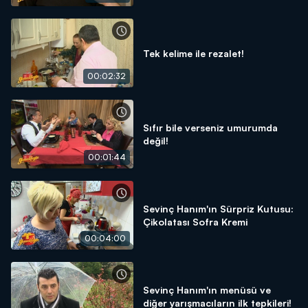
Tek kelime ile rezalet!
00:02:32
Sıfır bile verseniz umurumda
değil!
00:01:44
Sevinç Hanım'ın Sürpriz Kutusu:
Çikolatası Sofra Kremi
00:04:00
Sevinç Hanım'ın menüsü ve
diğer yarışmacıların ilk tepkileri!