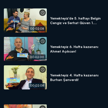
Yemekteyiz'de 5. haftayı Belgin
Cengiz ve Serhat Güven 1.
bitirdiler!
00:02:08
Yemekteyiz 6. Hafta kazananı
Ahmet Açıkcan!
00:02:00
Yemekteyiz 4. Hafta kazananı
Burhan Şanverdi!
00:02:08