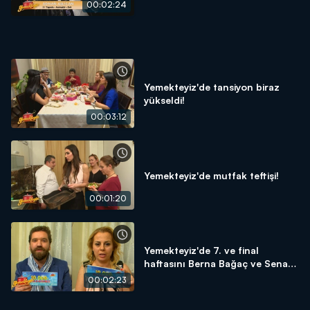
00:02:24
Yemekteyiz'de tansiyon biraz
yükseldi!
00:03:12
Yemekteyiz'de mutfak teftişi!
00:01:20
Yemekteyiz'de 7. ve final
haftasını Berna Bağaç ve Senan
Ansen 1. bitirdiler!
00:02:23