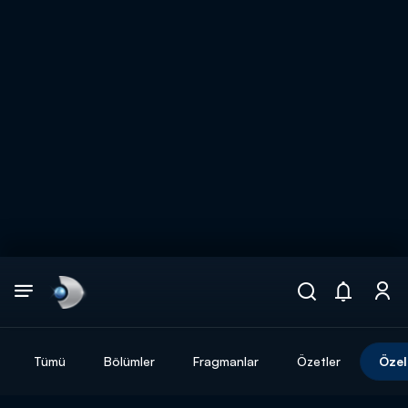
Arama
muhteşem ikili
ARAMA SONUÇLARI
Tümü
Bölümler
Fragmanlar
Özetler
Özel
DİĞER SONUÇLAR