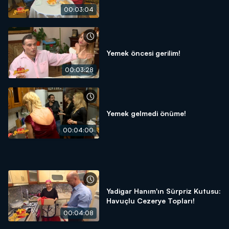
00:03:04
Yemek öncesi gerilim!
00:03:28
Yemek gelmedi önüme!
00:04:00
Yadigar Hanım'ın Sürpriz Kutusu:
Havuçlu Cezerye Topları!
00:04:08