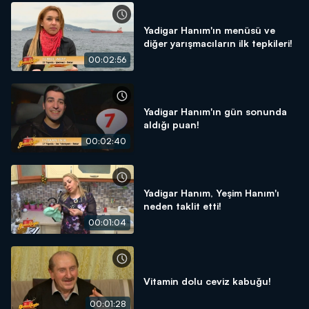
Yadigar Hanım'ın menüsü ve
diğer yarışmacıların ilk tepkileri!
00:02:56
Yadigar Hanım'ın gün sonunda
aldığı puan!
00:02:40
Yadigar Hanım, Yeşim Hanım'ı
neden taklit etti!
00:01:04
Vitamin dolu ceviz kabuğu!
00:01:28