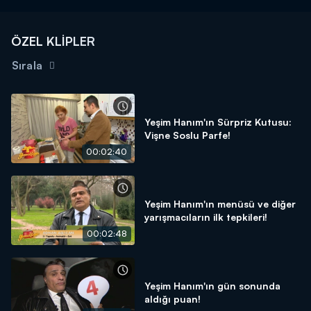
ÖZEL KLİPLER
Sırala
Yeşim Hanım'ın Sürpriz Kutusu:
Vişne Soslu Parfe!
00:02:40
Yeşim Hanım'ın menüsü ve diğer
yarışmacıların ilk tepkileri!
00:02:48
Yeşim Hanım'ın gün sonunda
aldığı puan!