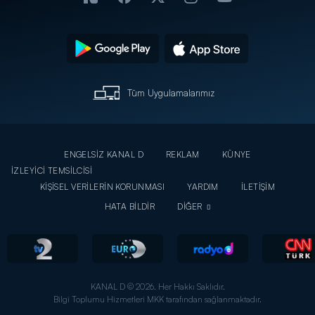
Tüm Uygulamalarımız
ENGELSİZ KANAL D
REKLAM
KÜNYE
İZLEYİCİ TEMSİLCİSİ
KİŞİSEL VERİLERİN KORUNMASI
YARDIM
İLETİŞİM
HATA BİLDİR
DİĞER
KANAL D © 2026. Her Hakkı Saklıdır.
Bilgi Toplumu Hizmetleri MKK tarafından sağlanmaktadır.