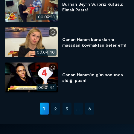
Burhan Bey'in Sürpriz Kutusu:
Elmalı Pasta!
00:03:28
Canan Hanım konuklarını
masadan kovmaktan beter etti!
00:04:40
Canan Hanım'ın gün sonunda
aldığı puan!
00:01:44
1
2
3
...
6