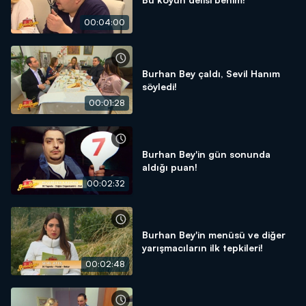
00:04:00
Burhan Bey çaldı, Sevil Hanım
söyledi!
00:01:28
Burhan Bey'in gün sonunda
aldığı puan!
00:02:32
Burhan Bey'in menüsü ve diğer
yarışmacıların ilk tepkileri!
00:02:48