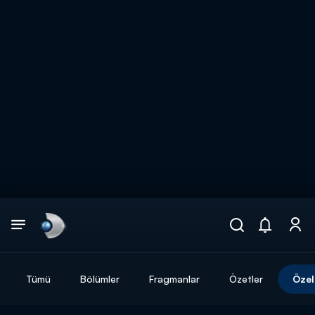
Arama
muhteşem ikili
ARAMA SONUÇLARI
Tümü
Bölümler
Fragmanlar
Özetler
Özel
DİĞER SONUÇLAR