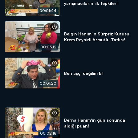
yarışmacıların ilk tepkileri!
00:01:44
Belgin Hanım'ın Sürpriz Kutusu:
Krem Peynirli Armutlu Tatlısı!
00:05:12
Ben aşçı değilim ki!
00:01:20
Berna Hanım'ın gün sonunda
aldığı puan!
00:02:18