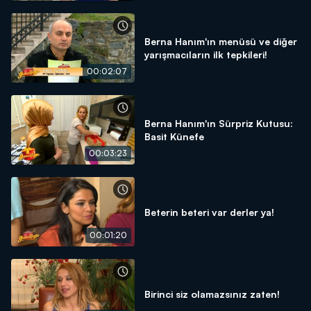
Berna Hanım'ın menüsü ve diğer
yarışmacıların ilk tepkileri!
00:02:07
Berna Hanım'ın Sürpriz Kutusu:
Basit Künefe
00:03:23
Beterin beteri var derler ya!
00:01:20
Birinci siz olamazsınız zaten!