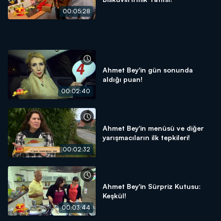
00:05:28
Ahmet Bey'in gün sonunda
aldığı puan!
00:02:40
Ahmet Bey'in menüsü ve diğer
yarışmacıların ilk tepkileri!
00:02:32
Ahmet Bey'in Sürpriz Kutusu:
Keşkül!
00:03:44