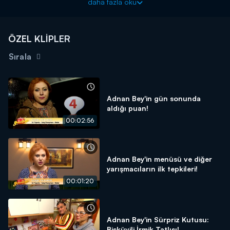
daha fazla oku
dökecekler. Gülfem Hanım'ın sürpriz kutusunda "Elmalı Kek" vardı!
ÖZEL KLİPLER
Sırala
Adnan Bey'in gün sonunda
aldığı puan!
00:02:56
Adnan Bey'in menüsü ve diğer
yarışmacıların ilk tepkileri!
00:01:20
Adnan Bey'in Sürpriz Kutusu:
Bisküvili İrmik Tatlısı!