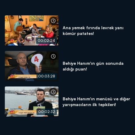
Ana yemek fırında levrek yanı
kömür patates!
00:02:24
Behiye Hanım'ın gün sonunda
aldığı puan!
00:03:28
Behiye Hanım'ın menüsü ve diğer
yarışmacıların ilk tepkileri!
00:02:32