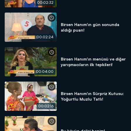
00:02:32
Birsen Hanım'ın gün sonunda
aldığı puan!
00:02:24
Birsen Hanım'ın menüsü ve diğer
yarışmacıların ilk tepkileri!
00:04:00
Birsen Hanım'ın Sürpriz Kutusu:
Yoğurtlu Muzlu Tatlı!
00:02:16
Bu köyün delisi benim!