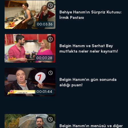
Behiye Hanım'ın Sürpriz Kutusu:
İrmik Pastası
00:03:36
Belgin Hanım ve Serhat Bey
mutfakta neler neler kaynattı!
00:03:28
Belgin Hanım'ın gün sonunda
aldığı puan!
00:01:44
Belgin Hanım'ın menüsü ve diğer