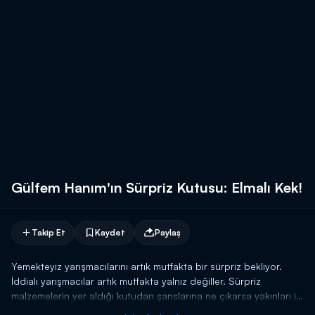
Gülfem Hanım'ın Sürpriz Kutusu: Elmalı Kek!
Takip Et
Kaydet
Paylaş
Yemekteyiz yarışmacılarını artık mutfakta bir sürpriz bekliyor.
İddialı yarışmacılar artık mutfakta yalnız değiller. Sürpriz
malzemelerin yer aldığı kutudan şanslarına ne çıkarsa yakınları ile
birlikte haftanın en güzel tatlısını yapmak için ter