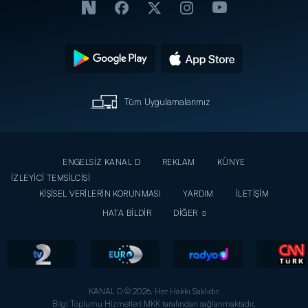
Tüm Uygulamalarımız
ENGELSİZ KANAL D
REKLAM
KÜNYE
İZLEYİCİ TEMSİLCİSİ
KİŞİSEL VERİLERİN KORUNMASI
YARDIM
İLETİŞİM
HATA BİLDİR
DİĞER
KANAL D © 2026. Her Hakkı Saklıdır.
Bilgi Toplumu Hizmetleri MKK tarafından sağlanmaktadır.