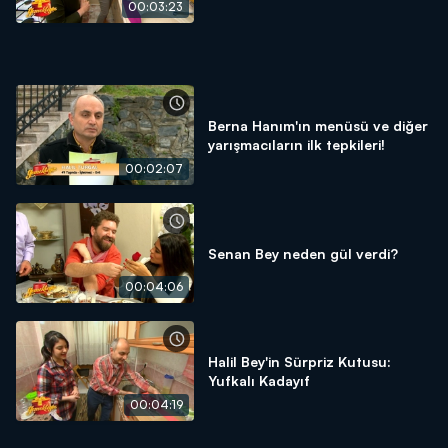
00:03:23
Berna Hanım'ın menüsü ve diğer
yarışmacıların ilk tepkileri!
00:02:07
Senan Bey neden gül verdi?
00:04:06
Halil Bey'in Sürpriz Kutusu:
Yufkalı Kadayıf
00:04:19