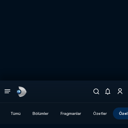
Arama
muhteşem ikili
ARAMA SONUÇLARI
Tümü
Bölümler
Fragmanlar
Özetler
Özel
DİĞER SONUÇLAR