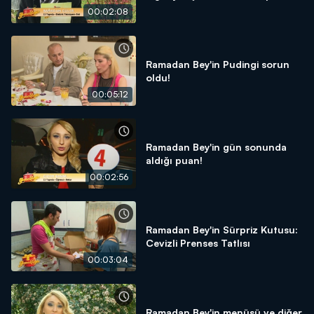
00:02:08
Ramadan Bey'in Pudingi sorun
oldu!
00:05:12
Ramadan Bey'in gün sonunda
aldığı puan!
00:02:56
Ramadan Bey'in Sürpriz Kutusu:
Cevizli Prenses Tatlısı
00:03:04
Ramadan Bey'in menüsü ve diğer