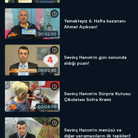
Yemekteyiz 6. Hafta kazananı
Ahmet Açıkcan!
00:02:00
Sevinç Hanım'ın gün sonunda
aldığı puan!
00:02:40
Sevinç Hanım'ın Sürpriz Kutusu:
Çikolatası Sofra Kremi
00:04:00
Sevinç Hanım'ın menüsü ve
diğer yarışmacıların ilk tepkileri!