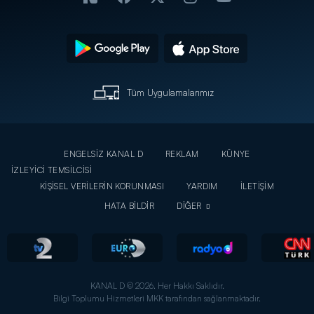
Tüm Uygulamalarımız
ENGELSİZ KANAL D
REKLAM
KÜNYE
İZLEYİCİ TEMSİLCİSİ
KİŞİSEL VERİLERİN KORUNMASI
YARDIM
İLETİŞİM
HATA BİLDİR
DİĞER
KANAL D © 2026. Her Hakkı Saklıdır.
Bilgi Toplumu Hizmetleri MKK tarafından sağlanmaktadır.