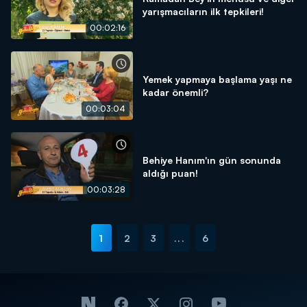
yarışmacıların ilk tepkileri!
00:02:16
Yemek yapmaya başlama yaşı ne
kadar önemli?
00:03:04
Behiye Hanım'ın gün sonunda
aldığı puan!
00:03:28
1
2
3
...
6