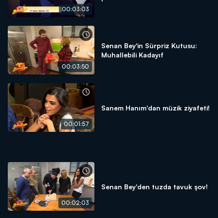
00:03:03
Senan Bey'in Sürpriz Kutusu:
Muhallebili Kadayıf
00:03:50
Sanem Hanım'dan müzik ziyafeti!
00:01:57
Senan Bey'den tuzda tavuk şov!
00:02:03