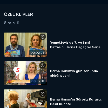
ÖZEL KLİPLER
Sırala
Yemekteyiz'de 7. ve final
haftasını Berna Bağaç ve Senan
Ansen 1. bitirdiler!
00:02:23
Berna Hanım'ın gün sonunda
aldığı puan!
00:02:18
Berna Hanım'ın Sürpriz Kutusu:
Basit Künefe