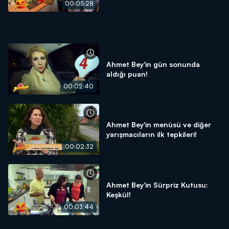
00:05:28
Ahmet Bey'in gün sonunda
aldığı puan!
00:02:40
Ahmet Bey'in menüsü ve diğer
yarışmacıların ilk tepkileri!
00:02:32
Ahmet Bey'in Sürpriz Kutusu:
Keşkül!
00:03:44