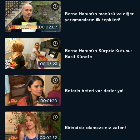
Berna Hanım'ın menüsü ve diğer
yarışmacıların ilk tepkileri!
00:02:07
Berna Hanım'ın Sürpriz Kutusu:
Basit Künefe
00:03:23
Beterin beteri var derler ya!
00:01:20
Birinci siz olamazsınız zaten!
00:02:32