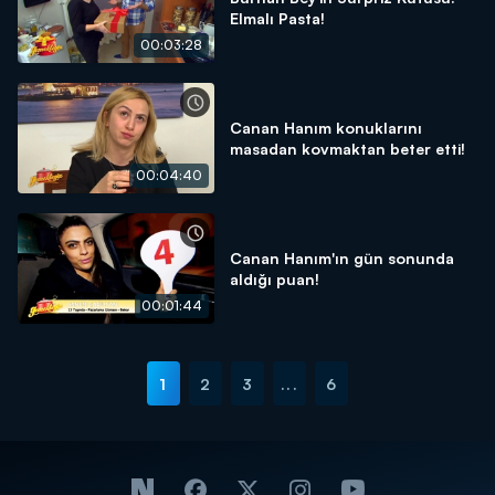
Elmalı Pasta!
00:03:28
Canan Hanım konuklarını
masadan kovmaktan beter etti!
00:04:40
Canan Hanım'ın gün sonunda
aldığı puan!
00:01:44
1
2
3
...
6