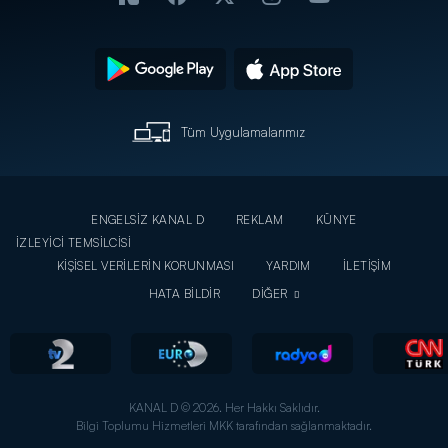
Tüm Uygulamalarımız
ENGELSİZ KANAL D
REKLAM
KÜNYE
İZLEYİCİ TEMSİLCİSİ
KİŞİSEL VERİLERİN KORUNMASI
YARDIM
İLETİŞİM
HATA BİLDİR
DİĞER
KANAL D © 2026. Her Hakkı Saklıdır.
Bilgi Toplumu Hizmetleri MKK tarafından sağlanmaktadır.