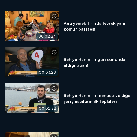
Ana yemek fırında levrek yanı
kömür patates!
00:02:24
Behiye Hanım'ın gün sonunda
aldığı puan!
00:03:28
Behiye Hanım'ın menüsü ve diğer
yarışmacıların ilk tepkileri!
00:02:32