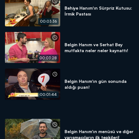
Behiye Hanım'ın Sürpriz Kutusu:
İrmik Pastası
00:03:36
Belgin Hanım ve Serhat Bey
mutfakta neler neler kaynattı!
00:03:28
Belgin Hanım'ın gün sonunda
aldığı puan!
00:01:44
Belgin Hanım'ın menüsü ve diğer
yarışmacıların ilk tepkileri!