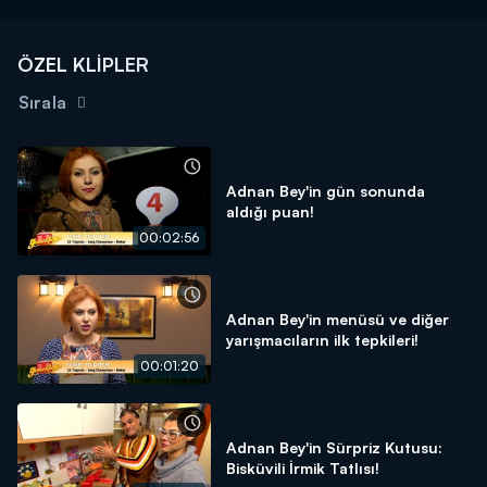
ÖZEL KLİPLER
Sırala
Adnan Bey'in gün sonunda
aldığı puan!
00:02:56
Adnan Bey'in menüsü ve diğer
yarışmacıların ilk tepkileri!
00:01:20
Adnan Bey'in Sürpriz Kutusu:
Bisküvili İrmik Tatlısı!