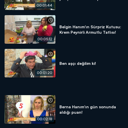
00:01:44
Belgin Hanım'ın Sürpriz Kutusu:
Krem Peynirli Armutlu Tatlısı!
00:05:12
Ben aşçı değilim ki!
00:01:20
Berna Hanım'ın gün sonunda
aldığı puan!
00:02:18