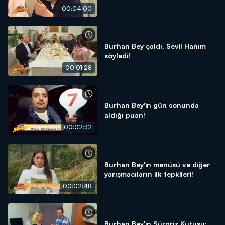
00:04:00
Burhan Bey çaldı, Sevil Hanım
söyledi!
00:01:28
Burhan Bey'in gün sonunda
aldığı puan!
00:02:32
Burhan Bey'in menüsü ve diğer
yarışmacıların ilk tepkileri!
00:02:48
Burhan Bey'in Sürpriz Kutusu: