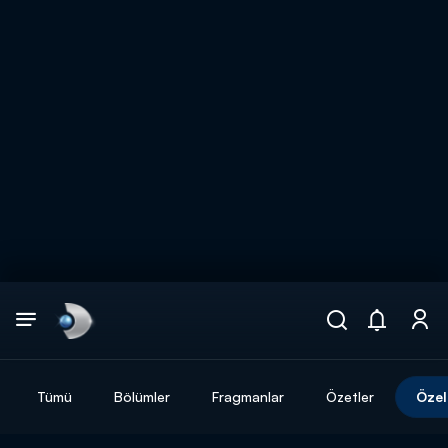
Arama
muhteşem ikili
ARAMA SONUÇLARI
Tümü
Bölümler
Fragmanlar
Özetler
Özel
DİĞER SONUÇLAR