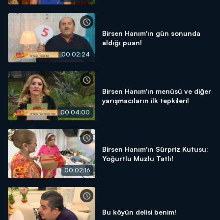
Birsen Hanım'ın gün sonunda
aldığı puan!
00:02:24
Birsen Hanım'ın menüsü ve diğer
yarışmacıların ilk tepkileri!
00:04:00
Birsen Hanım'ın Sürpriz Kutusu:
Yoğurtlu Muzlu Tatlı!
00:02:16
Bu köyün delisi benim!