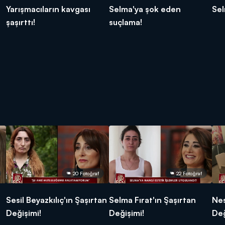
Yarışmacıların kavgası
Selma'ya şok eden
Sel
şaşırttı!
suçlama!
20 Fotoğraf
22 Fotoğraf
Sesil Beyazkılıç'ın Şaşırtan
Selma Fırat'ın Şaşırtan
Nes
Değişimi!
Değişimi!
Değ