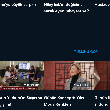
ma'ya büyük sürpriz!
Nilay Işık'ın değişime
Mucizevi 
sürükleyen hikayesi ne?
TÜMÜNÜ GÖR
15 Fotoğraf
20 Fotoğraf
rin Yıldırım'ın Şaşırtan
Günün Konsepti: Yılın
Günün K
işimi!
Moda Renkleri
Yıldönü