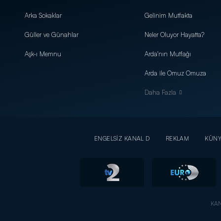
Arka Sokaklar
Gelinim Mutfakta
Güller ve Günahlar
Neler Oluyor Hayatta?
Aşk-ı Memnu
Arda'nın Mutfağı
Arda ile Omuz Omuza
Daha Fazla
ENGELSİZ KANAL D
REKLAM
KÜN
KAN