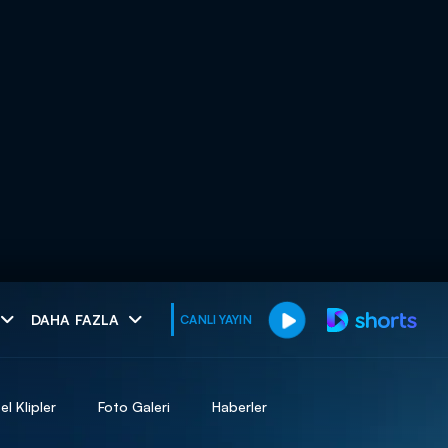
muhteşem ikili
DAHA FAZLA
CANLI YAYIN
I
el Klipler
Foto Galeri
Haberler