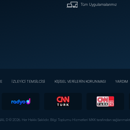
Tüm Uygulamalarımız
YE
İZLEYİCİ TEMSİLCİSİ
KİŞİSEL VERİLERİN KORUNMASI
YARDIM
AL D © 2026. Her Hakkı Saklıdır.
Bilgi Toplumu Hizmetleri MKK tarafından sağlanmakta