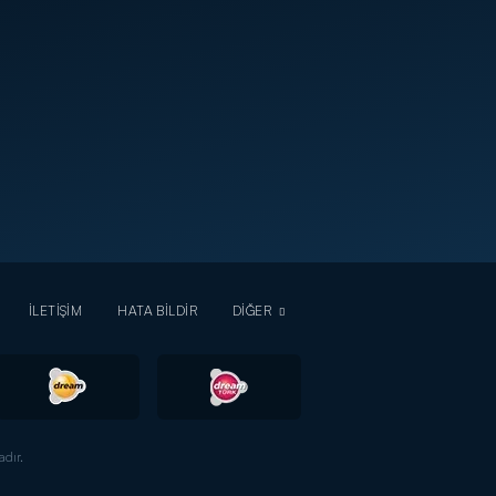
İLETİŞİM
HATA BİLDİR
DİĞER
dır.