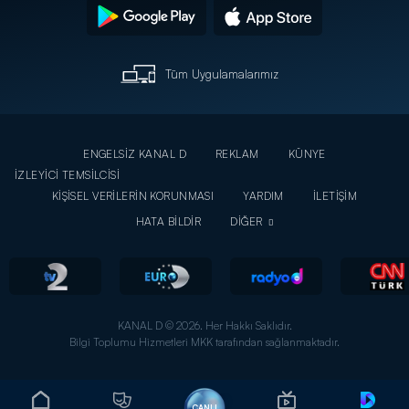
Tüm Uygulamalarımız
ENGELSİZ KANAL D
REKLAM
KÜNYE
İZLEYİCİ TEMSİLCİSİ
KİŞİSEL VERİLERİN KORUNMASI
YARDIM
İLETİŞİM
HATA BİLDİR
DİĞER
KANAL D © 2026. Her Hakkı Saklıdır.
Bilgi Toplumu Hizmetleri MKK tarafından sağlanmaktadır.
CANLI