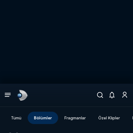
Arama
muhteşem ikili
ARAMA SONUÇLARI
Tümü
Bölümler
Fragmanlar
Özel Klipler
DİĞER SONUÇLAR