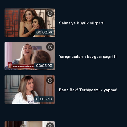
Selma'ya büyük sürpriz!
00:02:39
Yarışmacıların kavgası şaşırttı!
00:05:03
Bana Bak! Terbiyesizlik yapma!
00:05:30