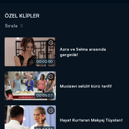
ÖZEL KLİPLER
Sırala
Azra ve Selma arasında
gerginlik!
00:02:50
Mucizevi selülit kürü tarifi!
00:05:07
Hayat Kurtaran Makyaj Tüyoları!