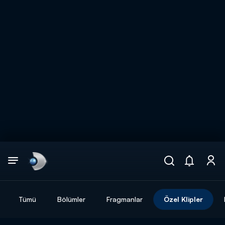
Arama
muhteşem ikili
ARAMA SONUÇLARI
Tümü
Bölümler
Fragmanlar
Özel Klipler
DİĞER SONUÇLAR