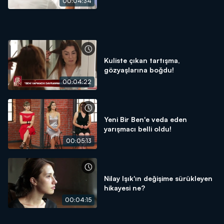
00:04:34
Kuliste çıkan tartışma,
gözyaşlarına boğdu!
00:04:22
Yeni Bir Ben'e veda eden
yarışmacı belli oldu!
00:05:13
Nilay Işık'ın değişime sürükleyen
hikayesi ne?
00:04:15